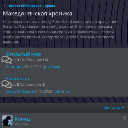
Ветхая библиотека | Архив
Македонянская хроника
Игра перенесет вас в эпоху Ромэйской империи при правлении
Василия II из Македонянской династии. В это время держава
только начинала свои походы против варварских нашествий, в
особенности против Болгарского царства, жаждущего своего
величия.
Открытый мир
Темы
3
Сообщения
162
Летопись
05.12.2023
Jon Snow
Закулисье
Темы
3
Сообщения
6
Конкурс мемов
24.11.2023
Jon Snow
Фильтры
З
Конец
а
Jon Snow