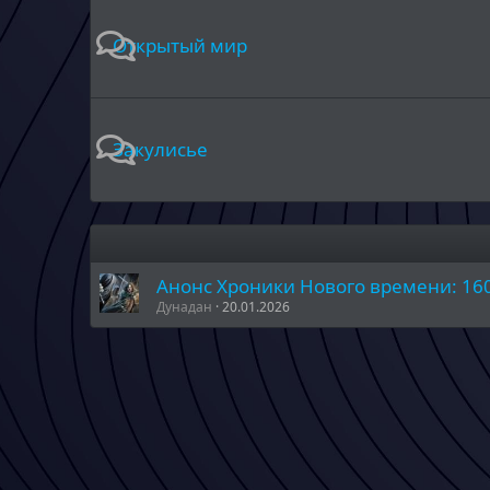
Открытый мир
Закулисье
Анонс Хроники Нового времени: 16
Дунадан
20.01.2026