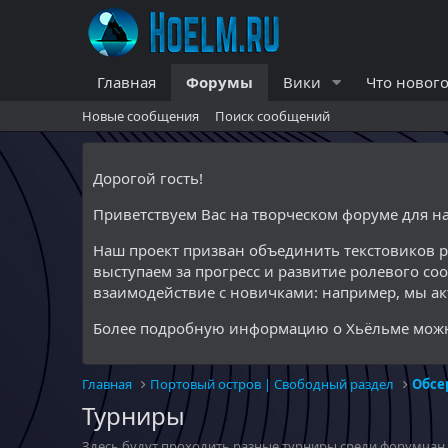
Главная
Форумы
Вики
Что нового
Новые сообщения
Поиск сообщений
Дорогой гость!
Приветствуем Вас на творческом форуме для 
Наш проект призван объединить текстовиков 
выступаем за прогресс и развитие ролевого со
взаимодействие с новичками: например, мы а
Более подробную информацию о Хьёльме можн
Главная
Портовый остров | Свободный раздел
Обсе
Турниры
Здесь будут проходить разные турниры среди форумчан.