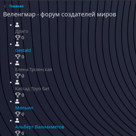
Главная
Веленгмар - форум создателей миров
Драго
0
Gestald
0
Елена Троянская
0
Кассад Труо Бат
0
Мельин
0
Альберт Валиахметов
0