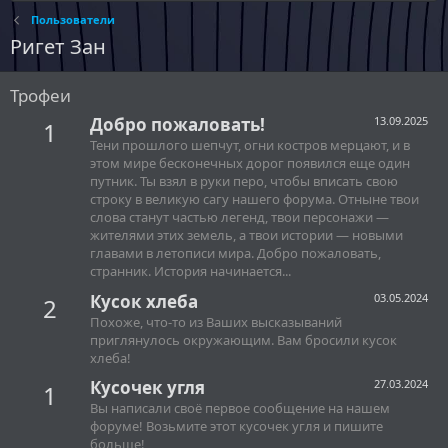
Пользователи
Ригет Зан
Трофеи
Добро пожаловать!
13.09.2025
1
Тени прошлого шепчут, огни костров мерцают, и в
этом мире бесконечных дорог появился еще один
путник. Ты взял в руки перо, чтобы вписать свою
строку в великую сагу нашего форума. Отныне твои
слова станут частью легенд, твои персонажи —
жителями этих земель, а твои истории — новыми
главами в летописи мира. Добро пожаловать,
странник. История начинается...
Кусок хлеба
03.05.2024
2
Похоже, что-то из Ваших высказываний
приглянулось окружающим. Вам бросили кусок
хлеба!
Кусочек угля
27.03.2024
1
Вы написали своё первое сообщение на нашем
форуме! Возьмите этот кусочек угля и пишите
больше!