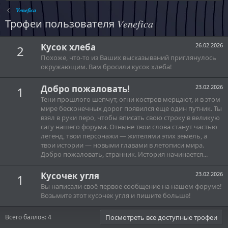
𝑉𝑒𝑛𝑒𝑓𝑖𝑐𝑎
Трофеи пользователя 𝑉𝑒𝑛𝑒𝑓𝑖𝑐𝑎
Кусок хлеба
26.02.2026
2
Похоже, что-то из Ваших высказываний приглянулось
окружающим. Вам бросили кусок хлеба!
Добро пожаловать!
23.02.2026
1
Тени прошлого шепчут, огни костров мерцают, и в этом
мире бесконечных дорог появился еще один путник. Ты
взял в руки перо, чтобы вписать свою строку в великую
сагу нашего форума. Отныне твои слова станут частью
легенд, твои персонажи — жителями этих земель, а
твои истории — новыми главами в летописи мира.
Добро пожаловать, странник. История начинается...
Кусочек угля
23.02.2026
1
Вы написали своё первое сообщение на нашем форуме!
Возьмите этот кусочек угля и пишите больше!
Всего баллов: 4
Посмотреть все доступные трофеи