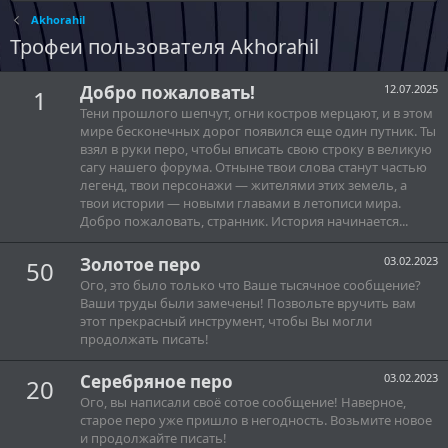
Akhorahil
Трофеи пользователя Akhorahil
Добро пожаловать!
12.07.2025
1
Тени прошлого шепчут, огни костров мерцают, и в этом
мире бесконечных дорог появился еще один путник. Ты
взял в руки перо, чтобы вписать свою строку в великую
сагу нашего форума. Отныне твои слова станут частью
легенд, твои персонажи — жителями этих земель, а
твои истории — новыми главами в летописи мира.
Добро пожаловать, странник. История начинается...
Золотое перо
03.02.2023
50
Ого, это было только что Ваше тысячное сообщение?
Ваши труды были замечены! Позвольте вручить вам
этот прекрасный инструмент, чтобы Вы могли
продолжать писать!
Серебряное перо
03.02.2023
20
Ого, вы написали своё сотое сообщение! Наверное,
старое перо уже пришло в негодность. Возьмите новое
и продолжайте писать!