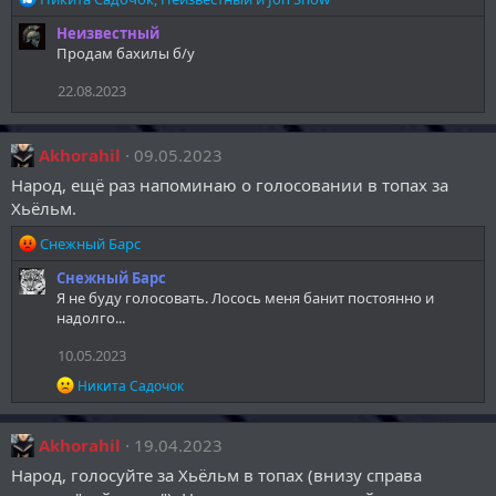
е
Неизвестный
а
Продам бахилы б/у
к
ц
22.08.2023
и
и
:
Akhorahil
09.05.2023
Народ, ещё раз напоминаю о голосовании в топах за
Хьёльм.
Р
Снежный Барс
е
Снежный Барс
а
Я не буду голосовать. Лосось меня банит постоянно и
к
надолго...
ц
и
10.05.2023
и
:
Р
Никита Садочок
е
а
к
Akhorahil
19.04.2023
ц
и
Народ, голосуйте за Хьёльм в топах (внизу справа
и