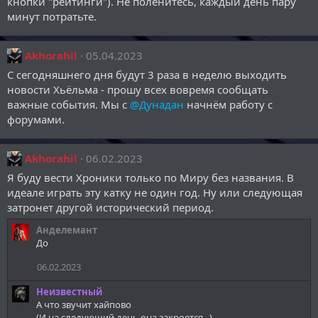
кнопки "рейтинги"). Не поленитесь, каждый день пару
:
минут потратьте.
Akhorahil
05.04.2023
С сегодняшнего дня будут 3 раза в неделю выходить
новости Хьёльма - прошу всех вовремя сообщать
важные события. Мы с
@Дунадан
начнём работу с
форумами.
Akhorahil
06.02.2023
Я буду вести Хроники только по Миру без названия. В
идеале играть эту катку не один год. Ну или следующая
затронет другой исторический период.
Анделемант
До
06.02.2023
Неизвестный
А что звучит хайпово
(И на следующий день она закроется...)