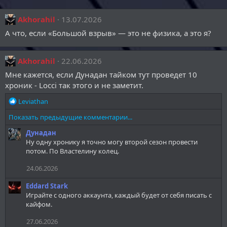
Akhorahil
13.07.2026
А что, если «Большой взрыв» — это не физика, а это я?
Akhorahil
22.06.2026
Мне кажется, если Дунадан тайком тут проведет 10
хроник - Locci так этого и не заметит.
Р
Leviathan
е
Показать предыдущие комментарии...
а
к
Дунадан
ц
Ну одну хронику я точно могу второй сезон провести
и
потом. По Властелину колец.
и
:
24.06.2026
Eddard Stark
Играйте с одного аккаунта, каждый будет от себя писать с
кайфом.
27.06.2026