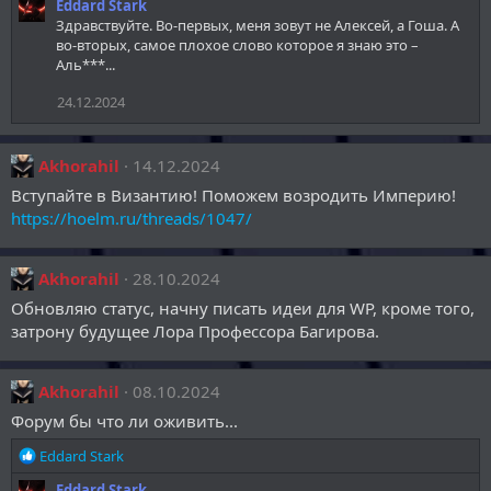
Eddard Stark
Здравствуйте. Во-первых, меня зовут не Алексей, а Гоша. А
во-вторых, самое плохое слово которое я знаю это –
Аль***...
24.12.2024
Akhorahil
14.12.2024
Вступайте в Византию! Поможем возродить Империю!
https://hoelm.ru/threads/1047/
Akhorahil
28.10.2024
Обновляю статус, начну писать идеи для WP, кроме того,
затрону будущее Лора Профессора Багирова.
Akhorahil
08.10.2024
Форум бы что ли оживить...
Р
Eddard Stark
е
Eddard Stark