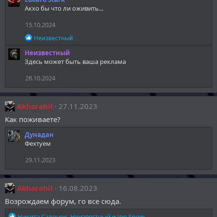
а
Акхо бы что ли оживить...
к
ц
15.10.2024
и
и
Р
Неизвестный
:
е
Неизвестный
а
к
Здесь может быть ваша реклама
ц
и
28.10.2024
и
:
Akhorahil
27.11.2023
Как поживаете?
Дунадан
Фехтуем
29.11.2023
Akhorahil
16.08.2023
Возрождаем форум, го все сюда.
Р
Никита Садочок
,
Неизвестный
и
Jon Snow