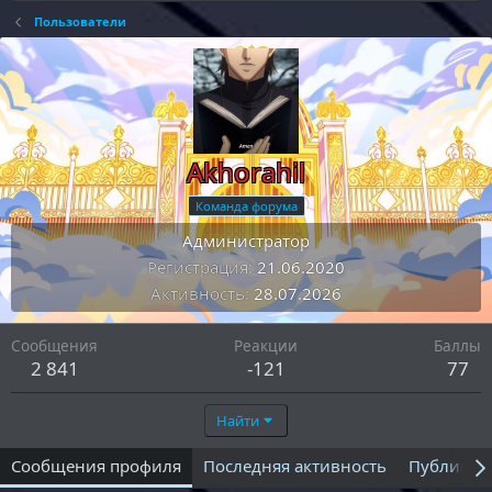
Пользователи
Akhorahil
Команда форума
Администратор
Регистрация
21.06.2020
Активность
28.07.2026
Сообщения
Реакции
Баллы
2 841
-121
77
Найти
Сообщения профиля
Последняя активность
Публикац