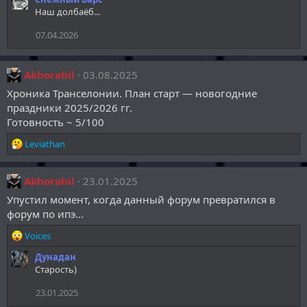
а
Наш долбаёб...
к
ц
07.04.2026
и
и
:
Akhorahil
03.08.2025
Хроника Транселонии. План старт — новогодние
праздники 2025/2026 гг.
Готовность ~ 5/100
Р
Leviathan
е
а
к
Akhorahil
23.01.2025
ц
Упустил момент, когда данный форум превратился в
и
форум по ипэ...
и
:
Р
Voices
е
Дунадан
а
Старость)
к
ц
23.01.2025
и