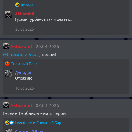
Р
Дунадан
е
Akhorahil
а
к
Гусейн Гурбанов так и делает...
ц
и
28.06.2026
и
:
Akhorahil
20.04.2026
@Снежный Барс
, ведай!
Р
Снежный Барс
е
Дунадан
а
Отражаю
к
ц
16.06.2026
и
и
:
Akhorahil
07.04.2026
Гусейн Гурбанов - наш герой
Р
Leviathan
и
Снежный Барс
е
Снежный Барс