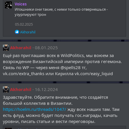
и
Voices
:
Ипэшники они такие, с ними только отвернешься -
узурпируют трон
05.02.2025
Р
Akhorahil
е
а
к
Akhorahil
08.01.2025
ц
и
Ещё раз приглашаю всех в WildPolitics, мы воюем за
и
возрождение Византийской империи против гегемона.
:
Связь по WP — через меня @spells28 тг,
vk.com/extra_thanks или Кирилла vk.com/easy_liquid
Akhorahil
16.12.2024
Здравствуйте. Обратите внимание, что создаётся
большой коллектив в Византии.
https://hoelm.ru/threads/1047/
жду всех наших там. Там
есть флуд, можно будет получать гос.награды, качать
уровни, писать статьи и вести переговоры.