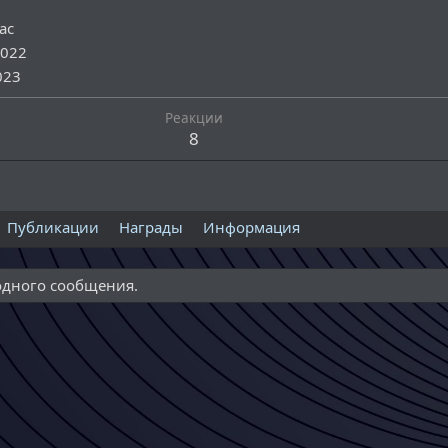
ас
2022
023
Реакции
8
Публикации
Награды
Информация
одного сообщения.