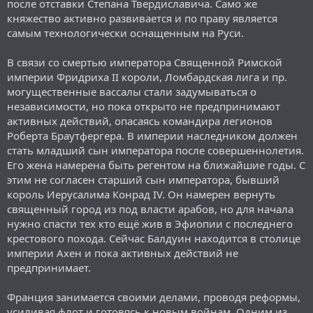
после отставки Степана Твердиславича. Само же
княжество активно развивается и по праву является
самым технологически оснащенным на Руси.
В связи со смертью императора Священной Римской
империи Фридриха II короли, Ломбардская лига и пр.
могущественные вассалы стали задумываться о
независимости, но пока открыто не предпринимают
активных действий, опасаясь командира легионов
Роберта Браутфергера. В империи наследником должен
стать младший сын императора после совершеннолетия.
Его жена намерена быть регентом на ближайшие годы. С
этим не согласен старший сын императора, бывший
король Иерусалима Конрад IV. Он намерен вернуть
священный город из под власти арабов, но для начала
нужно спасти тех кто ещё жив в Эфиопии с последнего
крестового похода. Сейчас Балдуин находится в столице
империи Ахен и пока активных действий не
предпринимает.
Франция занимается своими делами, проводя реформы,
усиливая флот и готовясь к новым войнам. Одним из