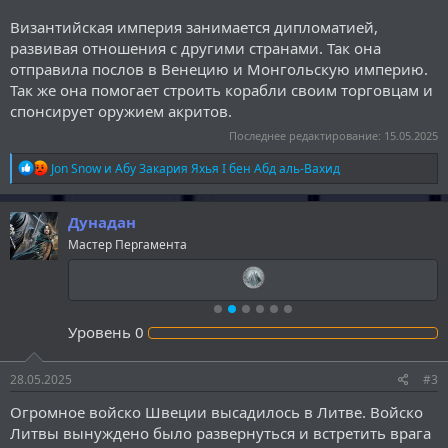
Византийская империя занимается дипломатией,
развивая отношения с другими странами. Так она
отправила послов в Венецию и Монгольскую империю.
Так же она помогает строить корабли своим торговцам и
спонсирует оружием акритов.
Последнее редактирование:
15.05.2025
Р
Jon Snow
и
Абу Закария Яхья I бен Абд аль-Вахид
е
а
к
Дунадан
ц
Мастер Пергамента
и
и
:
Уровень
0
28.05.2025
#3
Огромное войско Швеции высадилось в Литве. Войско
Литвы вынуждено было развернуться и встретить врага