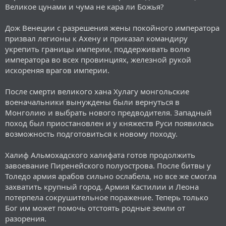
Великое цунами и чума не кара ли Божья?
Дож Венеции с разрешения жены покойного императора
призвал легионы к Ахену и приказал командиру
укрепить границы империи, поддерживать волю
императора во всех провинциях, железной рукой
искореняя врагов империи.
После смерти великого хана Хулагу монгольские
военачальники вынуждены были вернуться в
Монголию и выбрать нового предводителя. Западный
поход был приостановлен и у княжеств Руси появилась
возможность подготовиться к новому походу.
Халиф Альмохадского халифата готов продолжить
завоевание Пиренейского полуострова. После битвы у
Толедо армия арабов сильно ослабела, но все же смогла
захватить крупный город. Армия Кастилии и Леона
потерпела сокрушительное поражение. Теперь только
Бог им может помочь отстоять родные земли от
разорения.