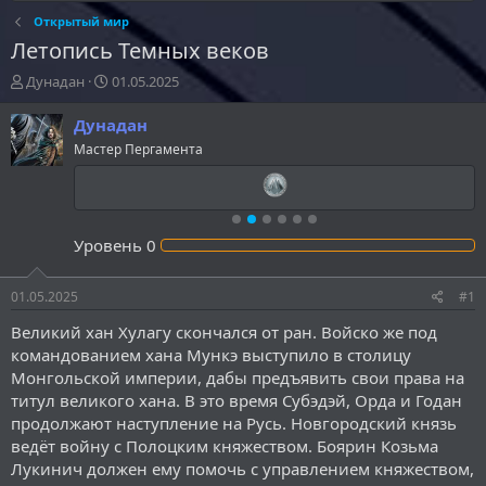
Открытый мир
Летопись Темных веков
А
Д
Дунадан
01.05.2025
в
а
т
т
Дунадан
о
а
Мастер Пергамента
р
н
т
а
е
ч
м
а
ы
л
Уровень
0
а
01.05.2025
#1
Великий хан Хулагу скончался от ран. Войско же под
командованием хана Мункэ выступило в столицу
Монгольской империи, дабы предъявить свои права на
титул великого хана. В это время Субэдэй, Орда и Годан
продолжают наступление на Русь. Новгородский князь
ведёт войну с Полоцким княжеством. Боярин Козьма
Лукинич должен ему помочь с управлением княжеством,