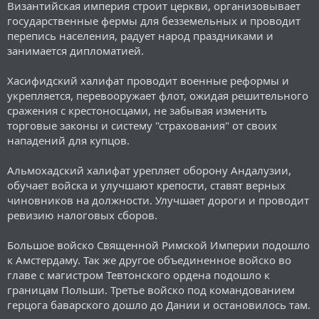
Византийская империя строит церкви, организовывает
государственные фермы для безземельных и проводит
перепись населения, радует народ праздниками и
занимается дипломатией.
Хасифидский халифат проводит военные реформы и
укрепляется, перевооружает флот, ожидая решительного
сражения с крестоносцами, не забывая изменить
торговые законы и систему "страхования" от своих
нападений для купцов.
Альмохадский халифат урепляет оборону Андалузии,
обучает войска и улучшают крепости, ставят верных
чиновников на должности. Улучшает дороги и проводит
ревизию налоговых сборов.
Большое войско Священной Римской Империи подошло
к Амстердаму. Так же другое объединенное войско во
главе с магистром Тевтонского ордена подошло к
границам Польши. Третье войско под командованием
герцога баварского дошло до Дании и остановилось там.