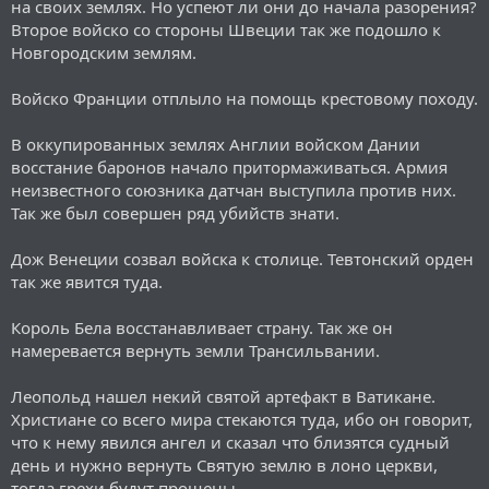
на своих землях. Но успеют ли они до начала разорения?
Второе войско со стороны Швеции так же подошло к
Новгородским землям.
Войско Франции отплыло на помощь крестовому походу.
В оккупированных землях Англии войском Дании
восстание баронов начало притормаживаться. Армия
неизвестного союзника датчан выступила против них.
Так же был совершен ряд убийств знати.
Дож Венеции созвал войска к столице. Тевтонский орден
так же явится туда.
Король Бела восстанавливает страну. Так же он
намеревается вернуть земли Трансильвании.
Леопольд нашел некий святой артефакт в Ватикане.
Христиане со всего мира стекаются туда, ибо он говорит,
что к нему явился ангел и сказал что близятся судный
день и нужно вернуть Святую землю в лоно церкви,
тогда грехи будут прощены.