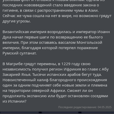
последних нововведений стало введение закона о
гигиене, в связи с распространением чумы в Азии.
Сейчас же чума сошла на нет в мире, но возможно грядут
другие угрозы.
Византийская империя возродилась и император Иоанн
Дука начал первые шаги по возвращению ее былого
величия. При этом оставаясь вассалом Монгольской
империи, благодаря которой потерпел поражение
Румский султанат.
В Магрибе грядут перемены, в 1229 году свою
независимость получил регион Ифрикия во главе с Абу
Закарией Яхья. Тысячи испанских арабов бегут туда.
Новоиспеченный халиф благородного происхождения
один за одним подчиняет себе новые земли и племена
на территории северной Африки. Сможет ли он
продолжить экспансию или будет остановлен соседями
из Испании?
Последнее редактирование:
04.05.2025