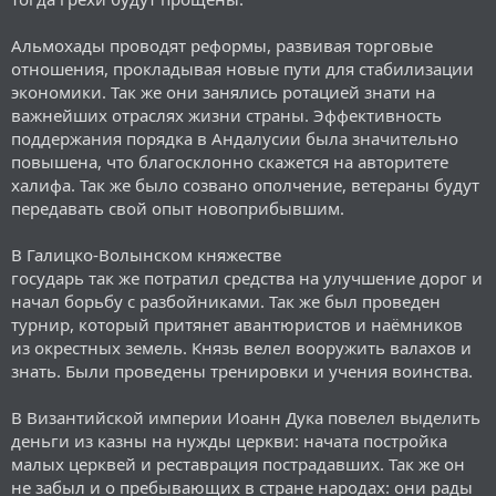
Альмохады проводят реформы, развивая торговые
отношения, прокладывая новые пути для стабилизации
экономики. Так же они занялись ротацией знати на
важнейших отраслях жизни страны. Эффективность
поддержания порядка в Андалусии была значительно
повышена, что благосклонно скажется на авторитете
халифа. Так же было созвано ополчение, ветераны будут
передавать свой опыт новоприбывшим.
В Галицко-Волынском княжестве
государь так же потратил средства на улучшение дорог и
начал борьбу с разбойниками. Так же был проведен
турнир, который притянет авантюристов и наёмников
из окрестных земель. Князь велел вооружить валахов и
знать. Были проведены тренировки и учения воинства.
В Византийской империи Иоанн Дука повелел выделить
деньги из казны на нужды церкви: начата постройка
малых церквей и реставрация пострадавших. Так же он
не забыл и о пребывающих в стране народах: они рады