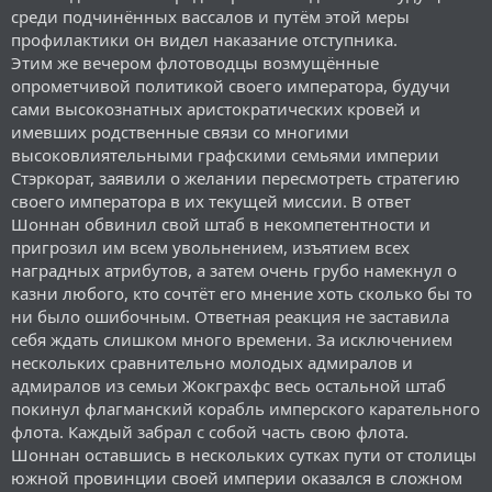
среди подчинённых вассалов и путём этой меры
профилактики он видел наказание отступника.
Этим же вечером флотоводцы возмущённые
опрометчивой политикой своего императора, будучи
сами высокознатных аристократических кровей и
имевших родственные связи со многими
высоковлиятельными графскими семьями империи
Стэркорат, заявили о желании пересмотреть стратегию
своего императора в их текущей миссии. В ответ
Шоннан обвинил свой штаб в некомпетентности и
пригрозил им всем увольнением, изъятием всех
наградных атрибутов, а затем очень грубо намекнул о
казни любого, кто сочтёт его мнение хоть сколько бы то
ни было ошибочным. Ответная реакция не заставила
себя ждать слишком много времени. За исключением
нескольких сравнительно молодых адмиралов и
адмиралов из семьи Жокграхфс весь остальной штаб
покинул флагманский корабль имперского карательного
флота. Каждый забрал с собой часть свою флота.
Шоннан оставшись в нескольких сутках пути от столицы
южной провинции своей империи оказался в сложном