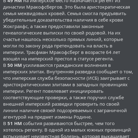
В
49 НМ
на имперское место назначается регент из
династии Мракофсбергов. Это была аристократическая
семья межвидовых кровей. Семья смогла предъявить
убедительные доказательства наличия в себе крови
Жокграхфс, а также предоставили законные
генеалогические выписки по своей родовой. На их
счастье нашлось несколько прямых линий, которые
могли по закону рода претендовать на власть в
империи. Трасфман Мракофсберг в возрасте 64 лет
взошёл на имперский престол в статусе регента.
В
50 НМ
усиливаются гражданские волнения в
имперских элитах. Внутренняя разведка сообщает о том,
что имперская служба безопасности (ИСБ) заигрывает с
аристократическими элитами в западных провинциях
империи. Регент повелевает инициировать
соответствующие проверки, а также поручил службе
внешней имперский разведки проверить по своей
линии наличие связей подозреваемых с заграничной
агентурой на предмет измены Родине.
В
51 НМ
события развиваются быстрее, чем того
хотелось регенту. В одной из малых южных провинций
вспыхивает неизвестная болезнь, которая выкашивает