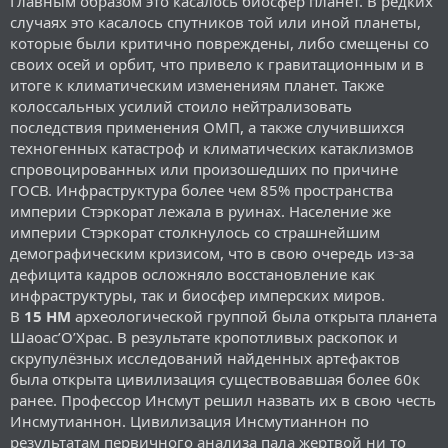
Главным образом это касалось биосфер планет. В редких
случаях это касалось спутников той или иной планеты,
которые были критично повреждены, либо смещены со
своих осей и орбит, что привело к гравитационным и в
итоге к климатическим изменениям планет. Также
колоссальных усилий стоило нейтрализовать
последствия применения ОМП, а также случившихся
техногенных катастроф и климатических катаклизмов
спровоцированных или произошедших по причине
ГОСВ. Инфраструктура более чем 85% пространства
империи Стэркорат лежала в руинах. Население же
империи Стэркорат столкнулось со страшнейшим
демографическим кризисом, что в свою очередь из-за
дефицита кадров осложняло восстановление как
инфраструктуры, так и биосфер имперских миров.
В
15 НМ
археологической группой была открыта планета
Шаоас’О’Храс. В результате кропотливых раскопок и
скрупулёзных исследований найденных артефактов
была открыта цивилизация существовавшая более 60к
ранее. Профессор Инсмут решил назвать их в свою честь
Инсмутианнон. Цивилизация Инсмутианнон по
результатам первичного анализа пала жертвой ни то