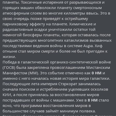
планеты. Токсичные испарения от разрывающихся и
горящих машин обволокли планету смертоносным
атмосферным слоем во многие километры ввысь. Это в
свою очередь позже приведёт к острейшему
парниковому эффекту на планете. Химические и
радиоактивные осадки уничтожили остатки той
немногой биосферы планеты, которая оставалась после
предшествующих многолетних катаклизмов вызванных
последствиями ведения войны в системе Ацра. Хиф
отныне стал миром смерти и более не был пригоден к
жизни.
Победа в галактической органико-синтетической войне
(ГОСВ) была закреплена провозглашением Мистанским
Манифестом (ММ). Это событие отмечено как
0 НМ
и
именно с него началась новая история мира галактики.
Последующие лета империя Стэркорат занималась
сначала поиском и истреблением уцелевших осколков
КИИ, а после принялась за восстановление миров
пострадавших от войны с машинами. Уже в
8 НМ
стало
ясно, что программа восстановления миров в
большинстве случаев займёт минимум полвека.