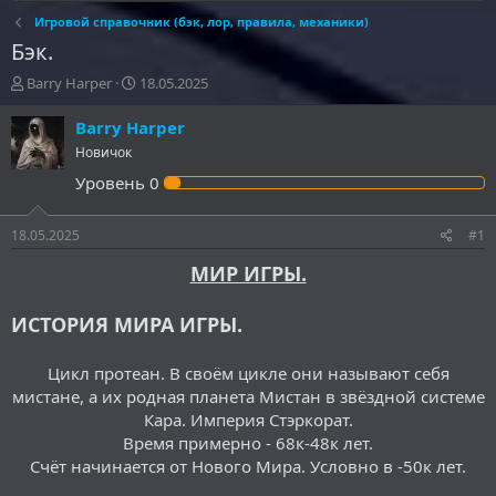
Игровой справочник (бэк, лор, правила, механики)
Бэк.
А
Д
Barry Harper
18.05.2025
в
а
т
т
Barry Harper
о
а
Новичок
р
н
Уровень
0
т
а
е
ч
м
а
18.05.2025
#1
ы
л
а
МИР ИГРЫ.
ИСТОРИЯ МИРА ИГРЫ.
Цикл протеан. В своём цикле они называют себя
мистане, а их родная планета Мистан в звёздной системе
Кара. Империя Стэркорат.
Время примерно - 68к-48к лет.
Счёт начинается от Нового Мира. Условно в -50к лет.​