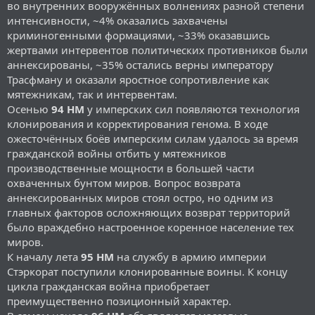
во внутренних вооружённых волнениях разной степени
интенсивности, ~4% оказались захвачены
криминогенными формациями, ~33% оказавшись
жертвами интервентов политических противников были
аннексированы, ~35% остались верны императору
Трасфману и оказали яростное сопротивление как
мятежникам, так и интервентам.
Осенью
94 НМ
у имперских сил появляются технология
клонирования и корректирования генома. В ходе
ожесточённых боёв имперским силам удалось за время
гражданской войны отбить у мятежников
производственные мощности в большей части
охваченных бунтом миров. Вопрос возврата
аннексированных миров стоял остро, но одним из
главных факторов осложняющих возврат территорий
было враждебно настроенное коренное население тех
миров.
К началу лета
95 НМ
на службу в армию империи
Стэркорат поступили клонированные воины. К концу
цикла гражданская война приобретает
преимущественно позиционный характер.