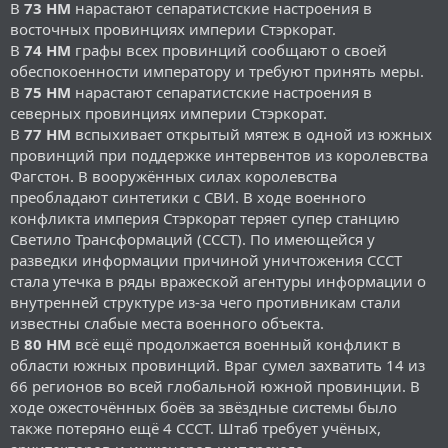
В
73 НМ
нарастают сепаратистские настроения в
восточных провинциях империи Стэркорат.
В
74 НМ
графы всех провинций сообщают о своей
обеспокоенности императору и требуют принять меры.
В
75 НМ
нарастают сепаратистские настроения в
северных провинциях империи Стэркорат.
В
77 НМ
вспыхивает открытый мятеж в одной из южных
провинций при поддержке интервентов из королевства
Фагстон. В вооружённых силах королевства
преобладают синтетики с СВИ. В ходе военного
конфликта империя Стэркорат теряет супер станцию
Светило Трансформаций (СССТ). По имеющейся у
разведки информации причиной уничтожения СССТ
стала утечка в ряды вражеской агентуры информации о
внутренней структуре из-за чего противникам стали
известны слабые места военного объекта.
В
80 НМ
всё ещё продолжается военный конфликт в
области южных провинций. Враг сумел захватить 14 из
66 регионов во всей глобальной южной провинции. В
ходе ожесточённых боёв за звёздные системы было
также потеряно ещё 4 СССТ. Штаб требует учёных,