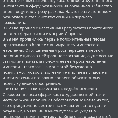
относятся к вмешательству какого-либо искусственного
интеллекта в сферу размножения органиков. Общество
вновь ощутило угрозу раскола. На этот раз источником
разногласий стал институт семьи имперского
гражданина.
В
87 НМ
прошёл с негативным результатом практически
во всех сферах жизни империи Стэркорат.
В
88 НМ
проявились первые положительные плоды
программы по борьбе с вымиранием имперского
населения. Отрицательный рост перешёл в первой
половине цикла в нейтральное состояние, а уже осенью
статистика показала положительный рост населения
империи Стэркорат. Но фоне этой безусловно
позитивной новости волнения на почве взглядов на
институт семьи всё равно вопреки объективному
позитиву вновь обострились.
С
89 НМ
по
91 НМ
несмотря на подъём империи
Стэркорат во всех сферах как государственной, так и
частной жизни волнения обостряются. Многие из тех,
кто отрицательно смотрит на вмешательство пусть и
разумных, но машин в институт семьи уходят в
подполье и ведут политику идейного саботажа по всей