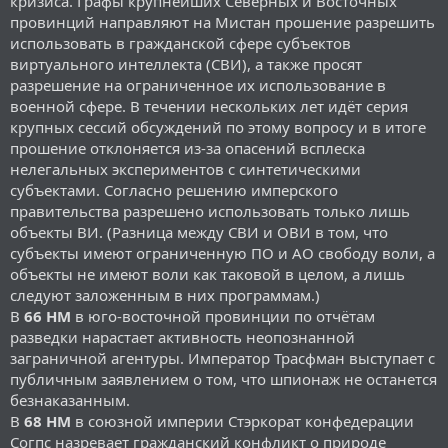
кризиса. Графы крупнейших Северных и Восточных
провинций направляют на Мистан прошение разрешить
использовать в гражданской сфере субъектов
виртуального интеллекта (СВИ), а также просят
разрешение на ограниченное их использование в
военной сфере. В течении нескольких лет идёт серия
крупных сессий обсуждений по этому вопросу и в итоге
прошение отклоняется из-за опасений всплеска
нелегальных экспериментов с синтетическими
субъектами. Согласно решению имперского
правительства разрешено использовать только лишь
объекты ВИ. (Разница между СВИ и ОВИ в том, что
субъекты имеют ограниченную ПО и АО свободу воли, а
объекты не имеют воли как таковой в целом, а лишь
следуют заложенным в них программам.)
В
66 НМ
в юго-восточной провинции по отчётам
разведки нарастает активность неопознанной
заграничной агентуры. Император Трасфман выступает с
публичным заявлением о том, что шпионаж не останется
безнаказанным.
В
68 НМ
в союзной империи Стэркорат конфедерации
Согпс назревает гражданский конфликт о природе