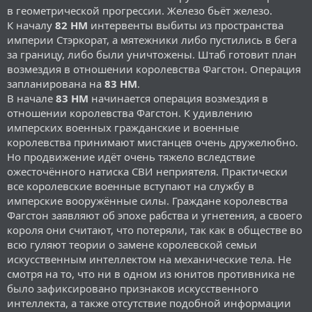
в геометрической прогрессии. Железо бьёт железо.
К началу
82 НМ
интервенты выбиты из пространства
империи Стэркорат, а мятежники либо пустились в бега
за границу, либо были уничтожены. Штаб готовит план
возмездия в отношении королевства Фагстон. Операция
запланирована на
83 НМ
.
В начале
83 НМ
начинается операция возмездия в
отношении королевства Фагстон. К удивлению
имперских военных гражданские и военные
королевства принимают мистанцев очень дружелюбно.
Но продвижение идёт очень тяжело вследствие
ожесточённого натиска СВИ неприятеля. Практически
все королевские военные вступают на службу в
имперские вооружённые силы. Граждане королевства
Фагстон заявляют об эпохе рабства и угнетения, а своего
короля они считают, что потеряли, так как в обществе во
всю гуляют теории о замене королевской семьи
искусственным интеллектом на механические тела. Не
смотря на то, что ни в одном из юнитов противника не
было зафиксировано признаков искусственного
интеллекта, а также отсутствие подобной информации