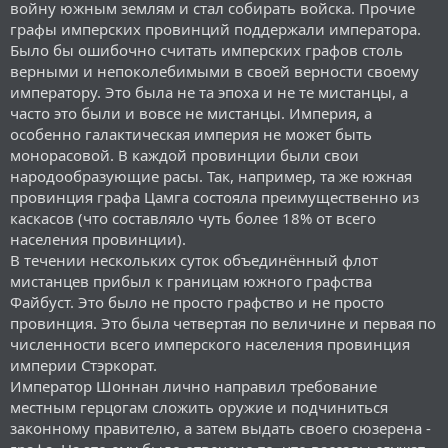
войну южным землям и стал собирать войска. Прочие
графы имперских провинций поддержали императора.
Было бы ошибочно считать имперских графов столь
верными и непоколебимыми в своей верности своему
императору. Это была не та эпоха и не те мистанцы, а
часто это были и вовсе не мистанцы. Империя, а
особенно галактическая империя не может быть
монорасовой. В каждой провинции были свои
народообразующие расы. Так, например, та же южная
провинция графа Цамга состояла преимущественно из
каскасов (что составляло чуть более 18% от всего
населения провинции).
В течении нескольких суток объединённый флот
мистанцев прибыл к границам южного графства
Файбуст. Это было не просто графство и не просто
провинция. Это была четвертая по величине и первая по
численности всего имперского населения провинция
империи Стэркорат.
Император Шоннан лично направил требование
местным герцогам сложить оружие и подчиниться
законному правителю, а затем выдать своего сюзерена -