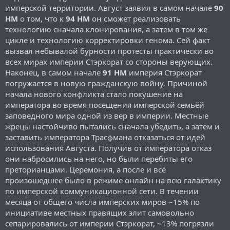
имперской территории. Август заявил в самом начале
90
НМ
о том, что к
94 НМ
он сможет реализовать
технологию сначала клонирования, а затем в том же
цикле и технологию корректировки генома. Сей факт
вызвал небывалой бурности протесты практически во
всех мирах империи Стэркорат со стороны верующих.
Наконец, в самом начале
91 НМ
империя Стэркорат
погружается в новую гражданскую войну. Причиной
начала нового конфликта стало покушение на
императора во время посещения имперской семьёй
заповедного мира одной из вер в империи. Местные
жрецы настойчиво пытались сначала убедить, а затем и
заставить императора Трасфмана отказаться от идей
использования Августа. Получив от императора отказ
они набросились на него, но были перебиты его
преторианцами. Церемония, а после и всё
произошедшее было в режиме онлайн на всю галактику
по имперской коммуникационной сети. В течении
месяца от общего числа имперских миров ~15% по
инициативе местных правящих элит самовольно
сепарировались от империи Стэркорат, ~13% погрязли