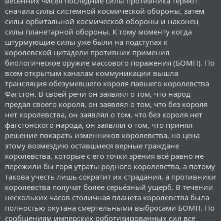
весенних чисел последние силы противника теряют
сначала силы системной космической обороны, затем
силы орбитальной космической обороны и наконец
силы планетарной обороны. К тому моменту когда
штурмующие силы уже были на подступах к
королевской цитадели противник применил
биологическое оружие массового поражения (БОМП). По
всем открытым каналам коммуникации вышла
трансляция обезумевшего короля павшего королевства
Фагстон. В своей речи он заявлял о том, что народ
предал своего короля, он заявлял о том, что без короля
нет королевства, он заявлял о том, что без короля нет
фагстонского народа, он заявлял о том, что принял
решение покарать изменников королевства, но цена
этому возмездию оставшиеся верные граждане
королевства, которые с его точки зрения всё равно не
пережили бы горя утраты родного королевства, а потому
такова учесть лишь сократит их страдания, а противники
королевства получат более серьёзный ущерб. В течении
нескольких часов столичная планета королевства была
полностью окутана смертельными выбросами БОМП. По
сообщениям имперских роботизированных сил все