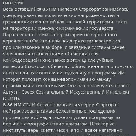
синтетик.
Весь оставшийся
85 НМ
империя Стэркорат занималась
урегулированием политических напряжённостей и
гражданских волнений как на своей территории, так и
на территории смежных космических государств.
Параллельно с этим на территории поверженного
королевства Фагстон при поддержке имперских сил
прошли законные выборы и звёздные системы ранее
являвшиеся королевскими объявили себя
Конфедерацией Гхис. Также в этом цикле учёные
империи Стэркорат объявили общественности о том, что
они нашли, как они сочли, идеальную программу ИИ
которая положит конец недопониманию между
органиками и синтетиками. Осенью реализуется проект
Август - Сверх Сознательный Искусственный Интеллект
(ССИИ).
В
86 НМ
ССИИ Август помогает империи Стэркорат
нейтрализовать самые болезненные последствия
прошедшей войны, а также запускает программу по
борьбе с демографическим кризисом. Некоторые
институты веры скептически, а то и вовсе негативно