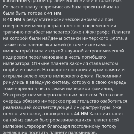
косвенной угрозой органической жизни в галактике.
Согласно плану теоретическая база проекта обязана
была быть готова к
41 НМ
.
В
40 НМ
в результате космической аномалии при
совершении межпространственного перемещения
трагично погибает император Хакон Жокграхфс. Планета
на которой были найдены останки имперского флота, а
также тела членов экипажей (в том числе самого
императора) была из сухой научной астрономической
кодировки переименована в честь погибшего
императора. Отныне планета Хакония стала местом
скорби и памяти. На планете построили храм памяти и
открыли аллею жертв имперского флота. Паломники
ринулись в звёздную систему, которую в свою очередь
тоже нарекли в честь семьи имперской фамилии,
Жокграхфс неимоверно плотным потоком. Это в свою
очередь обязало имперское правительство озаботиться
реализацией соответствующей инфраструктуры. Уже
немногим позже, а конкретно к
44 НМ
Хакония станет
одной из самых быстроразвивающихся планет всей
империи Стэркорат благодаря постоянному потоку
желающих посетить планету паломников.