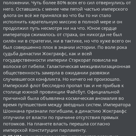
положении. Чуть более 80% всех его сил отвернулись от
него. Оставшись с менее чем пятой частью имперского
флота он всё же принялся во что бы то ни стало
исполнить карательную миссию в полной мере и он
продолжил путь несмотря ни на что. Юное сердце
императора сжималось от страха, он никогда не был
силён ни в стратегии, ни в тактике, но что хуже всего он
был совершенно плох в знании истории. По воле рока
судьба династии Жокграхфс, как и всей
государственности империи Стэркорат повисла на
волоске от гибели. Галактическая межцивилизационная
общественность замерла в ожидании развязки
случившегося конфликта. Но ничего не произошло.
Имперский флот бесследно пропал так и не прибыв к
столице южной провинции Файсбут. Официальной
причиной была объявлена космическая аномалия во
время путешествия между звёздных систем. Императора
Шоннана признали погибшим, а династию Жокграхфс
отлучили от власти по причине отсутствия прямых
потомков. На планете власть перешла согласно
имперской Конституции парламенту.