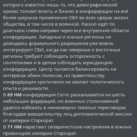
которого известно лишь то, что демографический
кризис толкает власть и бизнес в конфедерации на всё
более широкое применение СВИ во всех сферах жизни
общества, в том числе в военной. Раскол идёт по
диагнали слева-направо через все внутренние области
конфедерации. Западные и южные регионы не
дожидаясь формального разрешения уже вовсю
интегрируют СВИ, когда как северные и восточные
регионы требуют соблюдать осторожность с
синтетиками и в целом соблюдать юрисдикцию
конфедерации. Центр пытается балансировать на
интересах обеих полюсов, но правительству
конфедерации критически не хватает политического
опыта и решимости.
В
69 НМ
конфедерация Согпс раскалывается на шесть
небольших федераций, но военных столкновений
удается избежать в неимоверно тяжёлых переговорах
благодаря вмешательству лиц дипломатической миссии
от империи Стэркорат.
В
71 НМ
нарастают сепаратистские настроения в южных
провинциях империи Стэркорат.