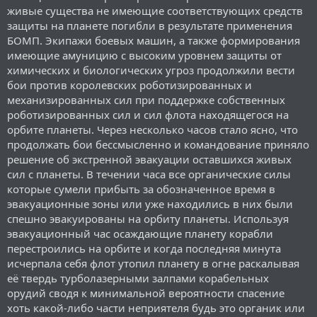
живые существа не имеющие соответствующих средств
защиты на планете погибли в результате применения
БОМП. Экипажи боевых машин, а также формирования
имеющие амуницию с высоким уровнем защиты от
химических и биологических угроз продолжили вести
бои против королевских роботизированных и
механизированных сил при поддержке собственных
роботизированных сил и сил флота находящегося на
орбите планеты. Через несколько часов стало ясно, что
продолжать бои бессмысленно и командование приняло
решение об экстренной эвакуации оставшихся живых
сил с планеты. В течении часа все органические силы
которые сумели прибыть за обозначенное время в
эвакуационные зоны или уже находились в них были
спешно эвакуированы на орбиту планеты. Используя
эвакуационный час осаждающие планету корабли
перестроились на орбите и когда последняя минута
исчерпала себя флот утопил планету в огне раскалывая
её твердь турболазерными залпами корабельных
орудий сводя к минимальной вероятности спасение
хоть какой-либо части неприятеля будь это органик или