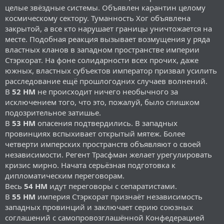
целые звёздные системы. Объявлен карантин целому
космическому сектору. Туманность Хог объявлена
закрытой, а все кто нарушает границы уничтожается на
месте. Подобная реакция вызывает возмущения у ряда
властных кланов в западном пространстве империи
Стэркорат. На фоне солидарности всех прочих, даже
южных, властных субъектов император призвал усилить
расследование ещё прошлогодних случаев волнений.
В
52 НМ
не происходит ничего необычного за
исключением того, что это, пожалуй, было слишком
подозрительное затишье.
В
53 НМ
опасения подтвердились. В западных
провинциях вспыхивает открытый мятеж. Более
четверти имперских пространств объявляют о своей
независимости. Регент Трасфман желает урегулировать
кризис мирно. Начата серьёзная подготовка к
дипломатическим переговорам.
Весь
54 НМ
идут переговоры с сепаратистами.
В
55 НМ
империя Стэркорат признаёт независимость
западных провинций и заключает серию союзных
соглашений с самопровозглашённой Конфедерацией