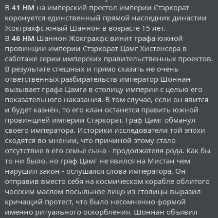
В
41 НМ
на имперский престол империи Стэркорат
коронуется единственный прямой наследник династии
Жокграхфс юный Шаннон в возрасте 15 лет.
В
46 НМ
Шаннон Жокграхфс винит графа южной
провинции империи Стэркорат Цамг Хистенсера в
саботаже серии имперских правительственных проектов.
В результате спешных и прямо сказать не очень
ответственных разбирательств император Шоннан
вызывает графа Цамга в столицу империи с целью его
показательного наказания. В том случае, если он явится
и будет казнён, то его клан останется править южной
провинцией империи Стэркорат. Граф Цамг обманул
своего императора. Историки исследователи той эпохи
сходятся во мнении, что причиной этому стало
отсутствие в его семье сына - продолжателя рода. Как бы
то ни было, но граф Цамг не явился на Мистан чем
нарушил закон - ослушался слова императора. Он
отправив вместо себя на космическом корабле облитого
чосским маслом посыльное лицо из столицы выразил
кричащий протест, что было несомненно формой
именно ритуального оскорбления. Шоннан объявил