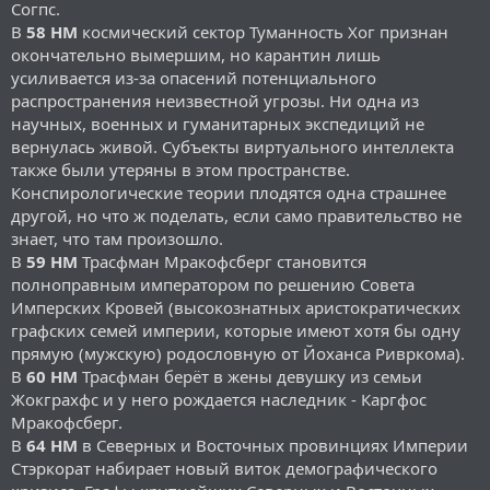
Согпс.
В
58 НМ
космический сектор Туманность Хог признан
окончательно вымершим, но карантин лишь
усиливается из-за опасений потенциального
распространения неизвестной угрозы. Ни одна из
научных, военных и гуманитарных экспедиций не
вернулась живой. Субъекты виртуального интеллекта
также были утеряны в этом пространстве.
Конспирологические теории плодятся одна страшнее
другой, но что ж поделать, если само правительство не
знает, что там произошло.
В
59 НМ
Трасфман Мракофсберг становится
полноправным императором по решению Совета
Имперских Кровей (высокознатных аристократических
графских семей империи, которые имеют хотя бы одну
прямую (мужскую) родословную от Йоханса Ривркома).
В
60 НМ
Трасфман берёт в жены девушку из семьи
Жокграхфс и у него рождается наследник - Каргфос
Мракофсберг.
В
64 НМ
в Северных и Восточных провинциях Империи
Стэркорат набирает новый виток демографического