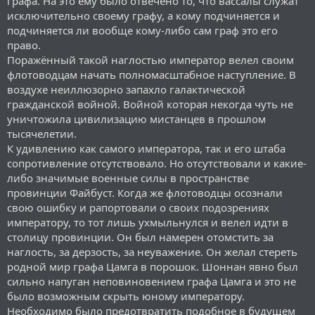
графа. На это ему было отвечено то, что вассалы служат
исключительно своему графу, а кому подчиняется и
подчиняется ли вообще кому-либо сам граф это его
право.
Поражённый такой наглостью император велел своим
флотоводцам начать полномасштабное наступление. В
воздухе неиллюзорно запахло галактической
гражданской войной. Войной которая некогда чуть не
уничтожила цивилизацию мистанцев в прошлом
тысячелетии.
К удивлению как самого императора, так и его штаба
сопротивление отсутствовало. Но отсутствовали и какие-
либо значимые военные силы в пространстве
провинции Файбуст. Когда же флотоводцы осознали
свою ошибку и рапортовали о своих подозрениях
императору, то тот лишь ухмыльнулся и велел идти в
столицу провинции. Он был намерен отомстить за
наглость, за дерзость, за неуважение. Он желал стереть
родной мир графа Цамга в порошок. Шоннан явно был
сильно напуган неповиновением графа Цамга и это не
было возможным скрыть юному императору.
Необходимо было предотвратить подобное в будущем