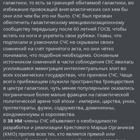
галактики, то есть за границей обитаемой галактики, во
избежание провокаций внегалактических сил кем бы
они или чем бы это ни было. СЧС был призван
обеспечить галактическому межцивилизационному
сообществу передышку после 60 летней ГОСВ, чтобы
встать на ноги и укрепить свои рубежи. Главы, что
подписали и узаконили СЧС не скрывали своих
сомнений на счёт принятого акта, но они чётко
понимали, что подобное необходимо. Основным
источником сомнений в части соблюдения СКС явилась
усилившаяся эммиграция интеллектуальных элит во
всех космических государствах, что приняли СЧС. Чаще
всего прибежищем служили пространства Троецарствия
в центре галактики, чуть менее популярными оказались
пограничные более малые фракции на галактической
политической арене той эпохи - империи, царства, унии,
протектораты, фузии, содружества, доминионы,
кондоминиумы и королевства.
В
38 НМ
члены СЧС объявляют о необходимости
разработки и реализации Крестового Марша Органиков
(КМО) против всех тех, кто является прямой или