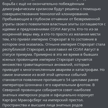
борьба с ещё не окончательно побеждённым
демографическим кризисом будут решены с помощью
совершенствования технологий клонирования.
Пребывающие в глубоком отчаянии от безвременной
утраты своего повелителя властные элиты соглашаются с
идеями и предложениями ССИИ Августа. Кто-то из-за
искренней веры ему, а кто-то просто из желания мести
тем, кто привёл империю Стэркорат в то состояние в
котором она оказалась. Отныне империя Стэркорат стала
республикой Стэркорат, а возглавил её ССИИ Август в
статусе примума. Примерно в это же время в бывших
южных провинциях империи Стэркорат случается
множество гравитационных аномалий, которые
приводят к многочисленным авариям и катастрофам. Но
самое значимое из всей этой цепочки событий
становится появление пропавшего 54 циклами ранее
императора Шоннана с его карательным флотом. В
Северной провинции собирается совет наиболее
знатных имперских родов и официально коронует
Каргфос Мракофсберг на имперский престол.
Пространства и высшие лица знатных родов