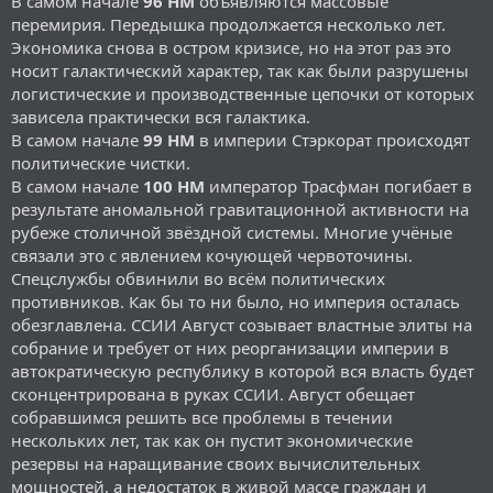
В самом начале
96 НМ
объявляются массовые
перемирия. Передышка продолжается несколько лет.
Экономика снова в остром кризисе, но на этот раз это
носит галактический характер, так как были разрушены
логистические и производственные цепочки от которых
зависела практически вся галактика.
В самом начале
99 НМ
в империи Стэркорат происходят
политические чистки.
В самом начале
100 НМ
император Трасфман погибает в
результате аномальной гравитационной активности на
рубеже столичной звёздной системы. Многие учёные
связали это с явлением кочующей червоточины.
Спецслужбы обвинили во всём политических
противников. Как бы то ни было, но империя осталась
обезглавлена. ССИИ Август созывает властные элиты на
собрание и требует от них реорганизации империи в
автократическую республику в которой вся власть будет
сконцентрирована в руках ССИИ. Август обещает
собравшимся решить все проблемы в течении
нескольких лет, так как он пустит экономические
резервы на наращивание своих вычислительных
мощностей, а недостаток в живой массе граждан и