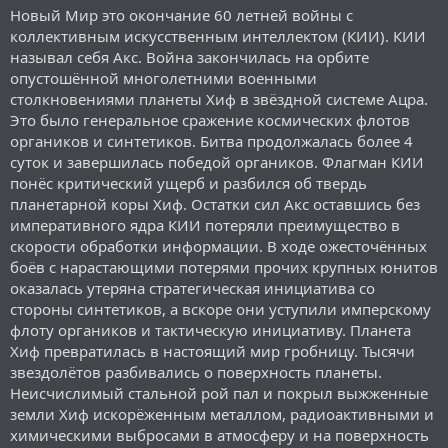
Новый Мир это окончание 60 летней войны с
коллективным искусственным интеллектом (КИИ). КИИ
называл себя Акс. Война закончилась на орбите
опустошённой многолетними военными
столкновениями планеты Хиф в звёздной системе Ацра.
Это было генеральное сражение космических флотов
органиков и синтетиков. Битва продолжалась более 4
суток и завершилась победой органиков. Флагман КИИ
понёс критический ущерб и разбился об твердь
планетарной коры Хиф. Остатки сил Акс оставшись без
императивного ядра КИИ потеряли преимущество в
скорости обработки информации. В ходе ожесточённых
боёв с нарастающими потерями прочих крупных юнитов
оказалась утеряна стратегическая инициатива со
стороны синтетиков, а вскоре они уступили имперскому
флоту органиков и тактическую инициативу. Планета
Хиф превратилась в настоящий мир гробницу. Тысячи
звездолётов разбивались о поверхность планеты.
Неисчислимый стальной рой пал и покрыл выжженные
земли Хиф искорёженным металлом, радиоактивными и
химическими выбросами в атмосферу и на поверхность