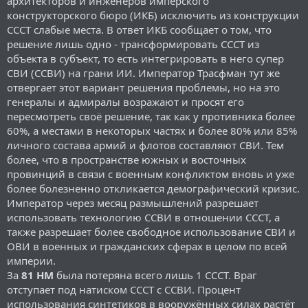
архитекторов и инженеров имперского
конструкторского бюро (ИКБ) исключить из конструкции
СССТ слабые места. В ответ ИКБ сообщает о том, что
решение лишь одно - трансформировать СССТ из
объекта в субъект, то есть интегрировать в него супер
СВИ (ССВИ) на грани ИИ. Император Трасфман тут же
отвергает этот вариант решения проблемы, но на это
генералы и адмиралы возражают и просят его
пересмотреть своё решение, так как у противника более
60%, а местами в некоторых частях и более 80% или 85%
личного состава армий и флотов составляют СВИ. Тем
более, что в пространстве южных и восточных
провинций в связи с военным конфликтом вновь и уже
более болезненно откликается демографический кризис.
Император через месяц размышлений разрешает
использовать технологию ССВИ в отношении СССТ, а
также разрешает более свободное использование СВИ и
ОВИ в военных и гражданских сферах в целом по всей
империи.
За
81 НМ
была потеряна всего лишь 1 СССТ. Враг
отступает под натиском СССТ с ССВИ. Процент
использования синтетиков в вооружённых силах растёт