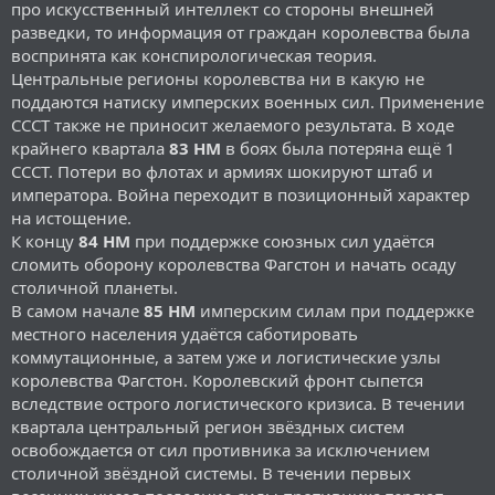
про искусственный интеллект со стороны внешней
разведки, то информация от граждан королевства была
воспринята как конспирологическая теория.
Центральные регионы королевства ни в какую не
поддаются натиску имперских военных сил. Применение
СССТ также не приносит желаемого результата. В ходе
крайнего квартала
83 НМ
в боях была потеряна ещё 1
СССТ. Потери во флотах и армиях шокируют штаб и
императора. Война переходит в позиционный характер
на истощение.
К концу
84 НМ
при поддержке союзных сил удаётся
сломить оборону королевства Фагстон и начать осаду
столичной планеты.
В самом начале
85 НМ
имперским силам при поддержке
местного населения удаётся саботировать
коммутационные, а затем уже и логистические узлы
королевства Фагстон. Королевский фронт сыпется
вследствие острого логистического кризиса. В течении
квартала центральный регион звёздных систем
освобождается от сил противника за исключением
столичной звёздной системы. В течении первых