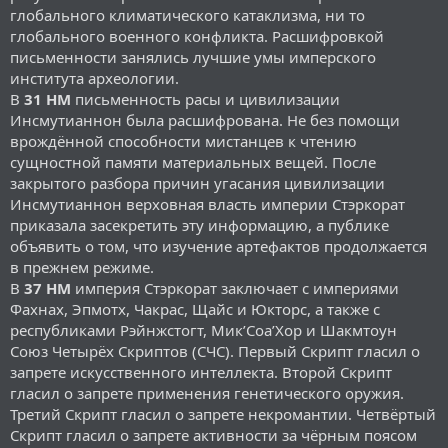
глобального климатического катаклизма, ни то
глобального военного конфликта. Расшифровкой
письменности занялись лучшие умы имперского
института археологии.
В
31 НМ
письменность расы и цивилизации
Инсмутианнон была расшифрована. Не без помощи
врождённой способности мистанцев к чтению
сущностной памяти материальных вещей. После
закрытого разбора причин угасания цивилизации
Инсмутианнон верховная власть империи Стэркорат
приказала засекретить эту информацию, а публике
объявить о том, что изучение артефактов продолжается
в прежнем режиме.
В
37 НМ
империя Стэркорат заключает с империями
Фахнах, Эпмотх, Чакрас, Щайс и Юкторс, а также с
республиками Рэйнжстогт, Мик’Соа’Хор и Шакмтоун
Союз Четырёх Скриптов (СЧС). Первый Скрипт гласил о
запрете искусственного интеллекта. Второй Скрипт
гласил о запрете применения генетического оружия.
Третий Скрипт гласил о запрете некромантии. Четвёртый
Скрипт гласил о запрете активности за чёрным поясом