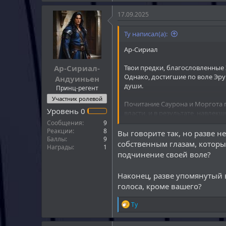
а
к
17.09.2025
ц
и
Ту написал(а):
Спойлер:
ДД
и
:
Ар-Сириал
Ар-Сириал-
Твои предки, благословленные
Однако, достигшие по воле Эру 
Андуиньен
души.
Принц-регент
Участник ролевой
Почитание Саурона и Моргота 
Уровень
0
власти, и в результате, навлек
быть оправданы слепым следов
Сообщения
9
Реакции
8
Вы говорите так, но разве н
Баллы
9
Сын Ар-Гимильхада, твой отец 
собственным глазам, которы
Награды
1
истинные цели и ценности нас
подчинение своей воле?
Настало время для покаяния и 
Наконец, разве упомянутый 
своем гневе, настолько же он м
голоса, кроме вашего?
тьмы.
Р
В твоих руках отвергнуть Путь
Ту
е
Эру, к Пути созидания и Любви
а
построить Новый Нуменор, кот