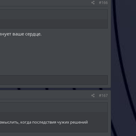
#166
правляют вас на путь исправления. и пусть ваши
ли.
нует ваше сердце.
#167
размыслить, когда последствия чужих решений