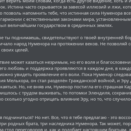
ит верить моим словам, когда есть другое видение, хоть и
к. Истина часто скрывается за завесой иллюзий и лжи, кото
о позволь напомнить тебе, что истинная сила Нуменора все
 гармонии с естественными законами мира, установленным
был величайшим государством в срединных землях.
е ты поднимаешь, свидетельствуют о твоей внутренней бор
личало народ Нуменора на протяжении веков. Не позволяй с
 своих целей.
тствие может казаться незримым, но его воля и благословени
его любовь и поддержка проявляются в каждом дне, в каж
ожно увидеть проявление его воли. Пока Нуменор следовал 
ния Мелькора, он стал разделён Гражданской войной, и Эр
аяться. Но, не вняв им, Нуменор постигла его страшная Ка
шлось с трудом выживать, то потомки Элендиля, сохранив
 сколько угодно отрицать влияние Эру, но то, что случилос
я подчиниться? Но нет. Все, что я тебе предлагаю - это восс
 три родных брата, три наследника Нуменора. Так может, п
за стол переговоров и, как и подобает настоящим братьям, 