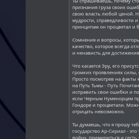
Ты спрашиваешь, почему сто
признания груза своих ошибо
свою власть любой ценой. Н
мудрости, справедливости и
принципам он процветал и 
Сомнения и вопросы, которы
качество, которое всегда от
и ненависть для достижения
Что касается Эру, его прису
громких проявлениях силы, 
Просто посмотрев на факты м
на Путь Тьмы - Путь Почита
исправить свои ошибки и пок
если Черным Нуменорцем при
Гондоре и процветали. Можно
отрицать невозможно.
Ты думаешь, что я прошу теб
государство Ар-Сириал - это
войну, примириться и сесть 