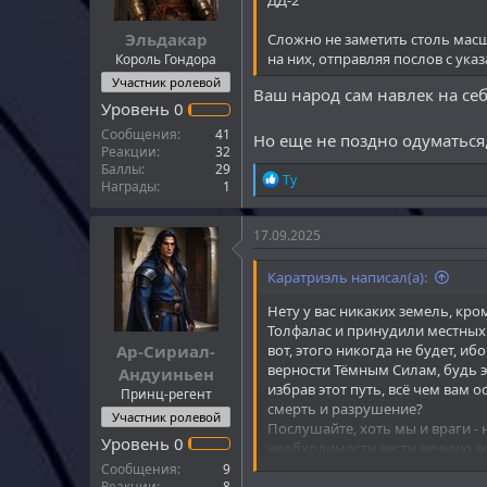
Эльдакар
Сложно не заметить столь мас
на них, отправляя послов с ука
Король Гондора
Участник ролевой
Ваш народ сам навлек на себ
Уровень
0
Сообщения
41
Но еще не поздно одуматься,
Реакции
32
Баллы
29
Р
Ту
Награды
1
е
а
к
17.09.2025
ц
и
Каратриэль написал(а):
и
:
Нету у вас никаких земель, кро
Толфалас и принудили местных ж
Ар-Сириал-
вот, этого никогда не будет, и
верности Тёмным Силам, будь э
Андуиньен
избрав этот путь, всё чем вам
Принц-регент
смерть и разрушение?
Участник ролевой
Послушайте, хоть мы и враги -
Уровень
0
необходимости вести вечную во
больше насилия! Ваш отец был 
Сообщения
9
Реакции
8