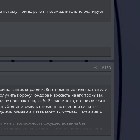
 а потому Принц-регент незамедлительно реагирует
#163
собой на ваших кораблях. Вы с помощью силы захватили
олучить корону Гондора и воссесть на его трон? Так
да не признают над собой власти того, кто поклялся в
евать больше земель с помощью военной силы, но
одними руинами. Разве этого вы хотите? Нести лишь
жем найти возможность сосуществования без
ой и плодить вдов и сирот. Насилие порождает лишь
рагу и по этому он получил то, что ему причитается.