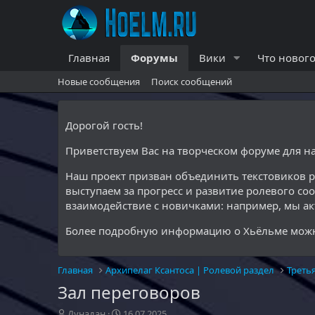
Главная
Форумы
Вики
Что нового
Новые сообщения
Поиск сообщений
Дорогой гость!
Приветствуем Вас на творческом форуме для 
Наш проект призван объединить текстовиков 
выступаем за прогресс и развитие ролевого со
взаимодействие с новичками: например, мы а
Более подробную информацию о Хьёльме можн
Главная
Архипелаг Ксантоса | Ролевой раздел
Треть
Зал переговоров
А
Д
Дунадан
16.07.2025