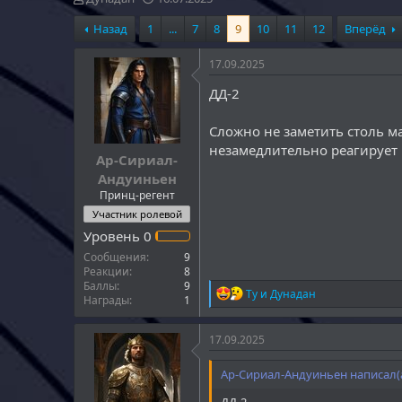
в
а
Назад
1
...
7
8
9
10
11
12
Вперёд
т
т
о
а
р
н
17.09.2025
т
а
ДД-2
е
ч
м
а
ы
л
Сложно не заметить столь м
а
незамедлительно реагирует 
Ар-Сириал-
Андуиньен
Принц-регент
Участник ролевой
Уровень
0
Сообщения
9
Реакции
8
Баллы
9
Р
Ту
и
Дунадан
Награды
1
е
а
к
17.09.2025
ц
и
Ар-Сириал-Андуиньен написал(а
и
:
ДД-2