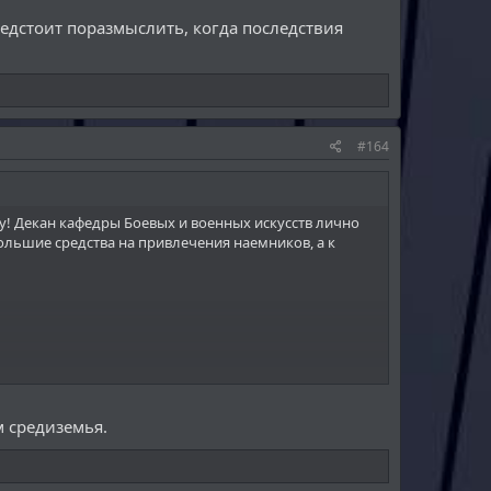
ти, разрушению и забвению. Я верю, что где-то
ролитие, пока ещё не стало слишком поздно!
редстоит поразмыслить, когда последствия
#164
! Декан кафедры Боевых и военных искусств лично
ольшие средства на привлечения наемников, а к
 средиземья.