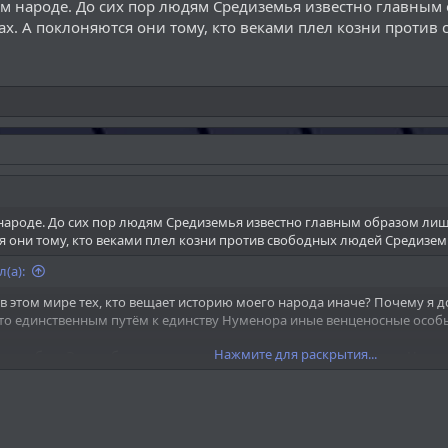
ем народе. До сих пор людям Средиземья известно главным
ах. А поклоняются они тому, кто веками плел козни против
 народе. До сих пор людям Средиземья известно главным образом лиш
я они тому, кто веками плел козни против свободных людей Средизем
(а):
т в этом мире тех, кто вещает историю моего народа иначе? Почему я 
что единственным путём к единству Нуменора иные венценосные особ
Нажмите для раскрытия...
ами образ Эру не был веками нем по отношении к нам – людям Нумено
Нажмите для раскрытия...