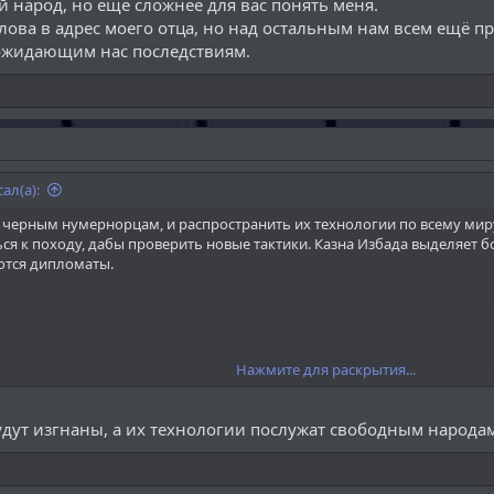
в спираль мести и насилия, которая ведёт лишь только во тьму к смер
й народ, но ещё сложнее для вас понять меня.
олос разума и призываю прислушаться к нему и остановить это кровоп
лова в адрес моего отца, но над остальным нам всем ещё п
ожидающим нас последствиям.
ал(а):
 черным нумернорцам, и распространить их технологии по всему миру
я к походу, дабы проверить новые тактики. Казна Избада выделяет б
тся дипломаты.
Нажмите для раскрытия...
дут изгнаны, а их технологии послужат свободным народам