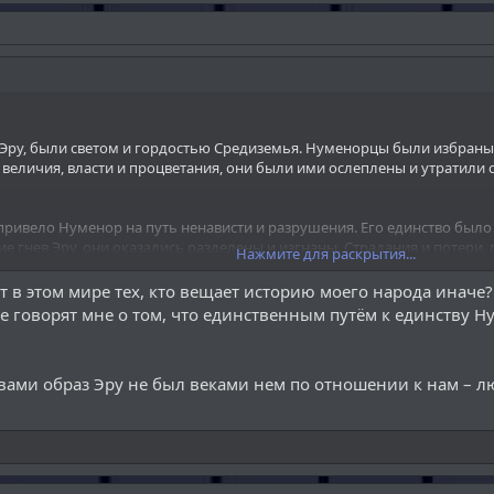
 Эру, были светом и гордостью Средиземья. Нуменорцы были избраны
величия, власти и процветания, они были ими ослеплены и утратили с
привело Нуменор на путь ненависти и разрушения. Его единство был
шие гнев Эру, они оказались разделены и изгнаны. Страдания и потери,
Нажмите для раскрытия...
анием за тьмой.
ет в этом мире тех, кто вещает историю моего народа иначе?
пал жертвой ненависти и служения злу, введя ваш народ в бессмыслен
е говорят мне о том, что единственным путём к единству 
ледственности Нуменора заключаются в разрушении и крови, пролива
возвращения к истокам. Пусть ваши сердца обратятся к Эру, прося Его
вами образ Эру не был веками нем по отношении к нам – л
илостив в своем великодушии и будет готов принять ваше раскаяние, 
 Тьмы, отвергнуть ненависть и разрушение и восстановить единство в
, к творению чего-то нового, чего-то прекрасного. В мудрости, залож
орый бы затмил своим Величием, Славой Старый Нуменор и был бы Ве