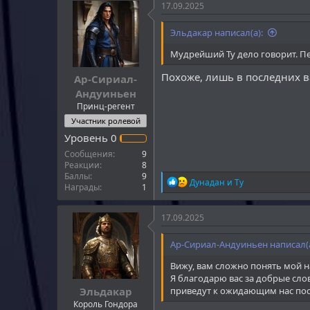
к
17.09.2025
Свет и надежду в Средиземье.
ц
и
Если же вы решите отвергнуть Т
Эльдакар написал(а):
и
усилия приведут к восстановле
:
Мудрейший Ту дело говорит. Пе
Похоже, лишь в последних в
Ар-Сириал-
Андуиньен
Принц-регент
Участник ролевой
Уровень
0
Сообщения
9
Реакции
8
Баллы
9
Р
Дунадан
и
Ту
Награды
1
е
а
к
17.09.2025
ц
и
Ар-Сириал-Андуиньен написал(а
и
:
Вижу, вам сложно понять мой н
Я благодарю вас за добрые сло
Эльдакар
приведут к ожидающим нас пос
Король Гондора