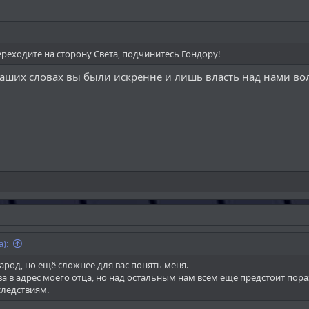
ьму и вернуться на путь Света, то пусть мудрость и благодать Эру на
нию мира и гармонии. которые ваши предки когда-то так высоко цени
реходите на сторону Света, подчинитесь Гондору!
аших словах вы были искренне и лишь власть над нами вол
):
арод, но ещё сложнее для вас понять меня.
ва в адрес моего отца, но над остальным нам всем ещё предстоит по
ледствиям.