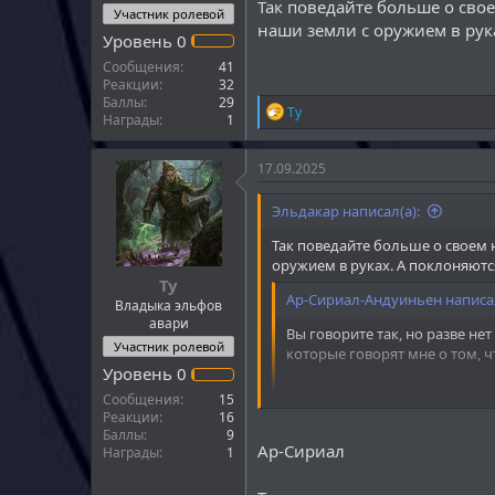
Так поведайте больше о сво
Участник ролевой
наши земли с оружием в рук
Уровень
0
Сообщения
41
Реакции
32
Баллы
29
Р
Ту
Награды
1
е
а
к
17.09.2025
ц
и
Эльдакар написал(а):
и
:
Так поведайте больше о своем
оружием в руках. А поклоняютс
Ту
Ар-Сириал-Андуиньен написал
Владыка эльфов
авари
Вы говорите так, но разве не
Участник ролевой
которые говорят мне о том, 
Уровень
0
Наконец, разве упомянутый в
Сообщения
15
вашего?
Реакции
16
Баллы
9
Ар-Сириал
Награды
1