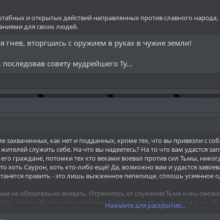
штабных и открытых действий направленных против славного народа,
заниями для своих людей.
я гнев, вторгшись с оружием в руках в чужие земли!
 последовав совету мудрейшего Ту...
ме захваченных, как нет и подданных, кроме тех, что вы привезли с 
ителей служить себе. На что вы надеетесь? На то что вам удастся зап
бо его граждане, потомки тех кто веками воевал против сил Тьмы, никог
то хоть Саурон, хоть кто-либо ещё! Да, возможно вам и удастся заво
 останется править - это лишь выжженное пепелище, сплошь усеянное 
 нам не обязательно воевать. Отрекитесь от служения Тьме и мы смо
йну, таким образом уже не нужно будет посылать своих солдат на уб
Нажмите для раскрытия...
человеком чести и достойным врагом, но он поклялся в верности Архив