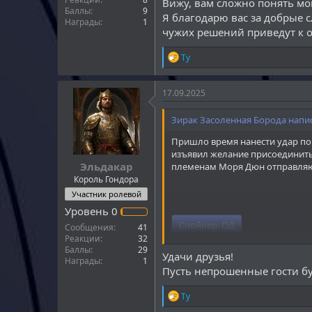
Я призываю вас не погружаться 
Вижу, вам сложно понять мо
Баллы
9
глубоко внутри вас ещё есть г
Я благодарю вас за добрые с
Награды
1
чужих решений приведут к 
Р
Ту
е
а
к
17.09.2025
ц
и
Зирак Засоленная Борода напис
и
:
Пришло время нанести удар по
изъявил желание присоединитьс
Эльдакар
племенам Моря Дюн отправляю
Король Гондора
Участник ролевой
Уровень
0
Спойлер:
ОД
Сообщения
41
Реакции
32
Баллы
29
Удачи друзья!
Награды
1
Пусть непрошенные гости бу
Спойлер:
ПД
Р
Ту
е