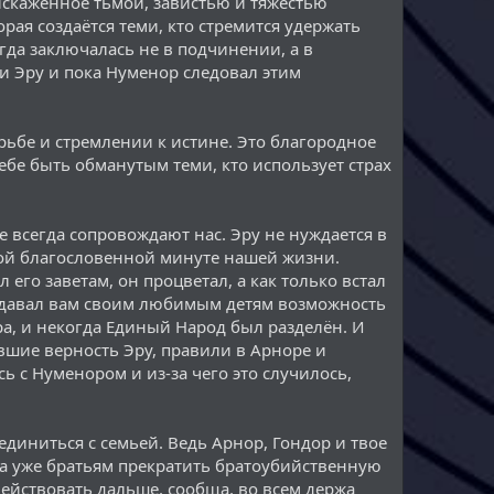
 искаженное тьмой, завистью и тяжестью
рая создаётся теми, кто стремится удержать
гда заключалась не в подчинении, а в
и Эру и пока Нуменор следовал этим
ьбе и стремлении к истине. Это благородное
ебе быть обманутым теми, кто использует страх
е всегда сопровождают нас. Эру не нуждается в
дой благословенной минуте нашей жизни.
его заветам, он процветал, а как только встал
у давал вам своим любимым детям возможность
ра, и некогда Единый Народ был разделён. И
шие верность Эру, правили в Арноре и
ь с Нуменором и из-за чего это случилось,
оединиться с семьей. Ведь Арнор, Гондор и твое
ора уже братьям прекратить братоубийственную
действовать дальше, сообща, во всем держа