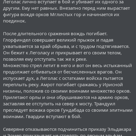
Леголас лично вступает в бой и убивает их одного за
другим. Ему нет равных. Внезапно перед ним вырастает
фигура вождя орков Мглистых гор и начинается их
поединок.
После длительного сражения вождь погибает.
Глорфиндел совершает великий прыжок и падая
ухватывается за край обрыва, и с трудом подтягивается.
Он бежит к Леголасу и прикрывает его своим телом,
позволяя ему отступать так же к реке.
Множество стрел летит в него и вот он весь истыканный
продолжает отбиваться от бесчисленных врагов. Он
испускает дух, а Леголас с остатками войска пытается
переплыть реку. Амрот погибает сражаясь у Ирисной
низины, положив со своими воинами множество орков.
Прилетают орлы и они обрушиваются на армию орков,
заставляя ее отступить на север к мосту. Трандуил
преследует вожака орков Гундабада со своими элитными
воинами. Гвардии вступают в бой.
Северяне отказываются подчиниться приказу Эльдакара
и Эомер приказывает не стрелять по лесным эльфам,