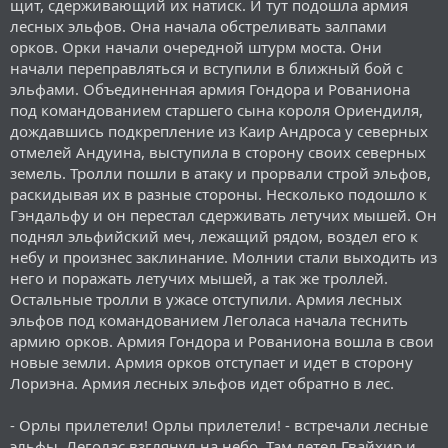
щит, сдерживающий их натиск. И тут подошла армия
лесных эльфов. Она начала обстреливать залпами
орков. Орки начали очередной штурм моста. Они
начали переправляться и вступили в ближный бой с
эльфами. Объединенная армия Гондора и Рованиона
под командованием старшего сына короля Ориендиля,
дождавшись подкрепление из Каир Андроса у северных
отмелей Андуина, выступила в сторону своих северных
земель. Тролли пошли в атаку и прорвали строй эльфов,
раскидывая их в разные стороны. Несколько подошло к
Гэндальфу и он перестал сдерживать летучих мышей. Он
поднял эльфийский меч, лежащий рядом, воздел его к
небу и произнес заклинание. Молнии стали выходить из
него и поражать летучих мышей, а так же троллей.
Остальные тролли в ужасе отступили. Армия лесных
эльфов под командованием Леголаса начала теснить
армию орков. Армия Гондора и Рованиона вошла в свои
новые земли. Армия орков отступает и идет в сторону
Лориэна. Армия лесных эльфов идет обратно в лес.
- Орлы прилетели! Орлы прилетели! - встречали лесные
эльфы. Леголас взглянул на небо. Там летел Гвайхир и