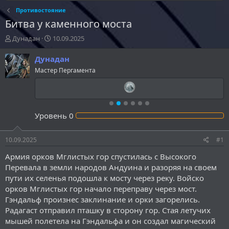
Противостояние
Битва у каменного моста
А
Д
Дунадан
10.09.2025
в
а
т
т
Дунадан
о
а
Мастер Пергамента
р
н
т
а
е
ч
м
а
ы
л
Уровень
0
а
10.09.2025
#1
Армия орков Мглистых гор спустилась с Высокого
Перевала в земли народов Андуина и разоряя на своем
пути их селенья подошла к мосту через реку. Войско
орков Мглистых гор начало переправу через мост.
Гэндальф произнес заклинание и орки загорелись.
Радагаст отправил пташку в сторону гор. Стая летучих
мышей полетела на Гэндальфа и он создал магический