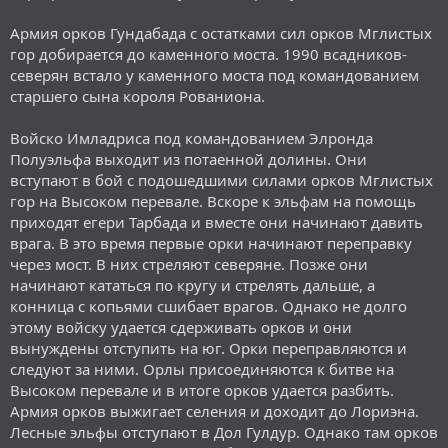
Армия орков Гундабада с остатками сил орков Мглистых
гор добирается до каменного моста. 1990 всадников-
северян встало у каменного моста под командованием
старшего сына короля Рованиона.
Войско Имладриса под командованием Элронда
Полуэльфа выходит из потаенной долины. Они
вступают в бой с подошедшими силами орков Мглистых
гор на Высоком перевале. Вскоре к эльфам на помощь
приходят егери Тарбада и вместе они начинают давить
врага. В это время первые орки начинают переправку
через мост. В них стреляют северяне. Позже они
начинают кататься по кругу и стрелять дальше, а
конница с копьями сшибает врагов. Однако не долго
этому войску удается сдерживать орков и они
вынуждены отступить на юг. Орки переправляются и
следуют за ними. Орлы присоединяются к битве на
Высоком перевале и в итоге орков удается разбить.
Армия орков выжигает селения и доходит до Лориэна.
Лесные эльфы отступают в Дол Гулдур. Однако там орков