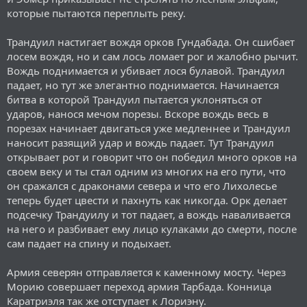
которые пытаются переплыть реку.
Трандуил настигает вождя орков Гундабада. Он сшибает
лосем вождя, но и сам лось ломает рог и жалобно рычит.
Вождь поднимается и убивает лося булавой. Трандуил
падает, но тут же элегантно поднимается. Начинается
битва в которой Трандуил пытается уклоняться от
ударов, нанося мечом порезы. Вскоре вождь весь в
порезах начинает двигаться уже медленнее и Трандуил
наносит разящий удар и вождь падает. Тут Трандуил
открывает рот и говорит что он победил много орков на
своем веку и ты стал одним из многих на его пути, что
он сражался с драконами севера и что его Лихолесье
теперь будет цвести и пахнуть как никогда. Орк делает
подсечку Трандуилу и тот падает, а вождь наваливается
на него и разбивает ему лицо кулаками до смерти, после
сам падает на спину и подыхает.
Армия северян отправляется к каменному мосту. Через
Морию совершает переход армия Тарбада. Конница
Каратриэля так же отступает к Лориэну.