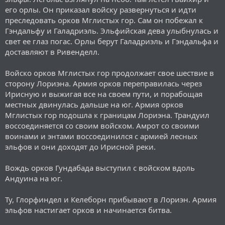
его орлы. Он приказал войску развернуться и идти
преследовать орков Мглистых гор. Сам он побежал к
Гэндальфу и Галадриэль. Эльфийская дева улыбнулась и
свет ее глаз погас. Орлы берут Галадриэль и Гэндальфа и
доставляют в Ривенделл.
Войско орков Мглистых гор продолжает свое шествие в
сторону Лориэна. Армия орков переправилась через
Ирисную и выжигая все на своем пути, и порабощая
местных двинулась дальше на юг. Армия орков
Мглистых гор подошла к границам Лориэна. Трандуил
воссоединяется со своим войском. Амрот со своими
воинами и энтами воссоединился с армией лесных
эльфов и они доходят до Ирисной реки.
Вождь орков Гундабада выступил с войском вдоль
Андуина на юг.
Ту, Глорфиндел и Келеборн прибывают в Лориэн. Армия
эльфов настигает орков и начинается битва.