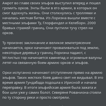
Амрот во главе своих эльфов выступил вперед и пошел
громить орков. Энты были в его армии, в которых он
смог вдохнуть жизнь. Они столкнулись с троллями и
началась жесткая битва. Из Лориэна вышли вместе с
местными эльфами Ту, Глорфиндел и Келеборн. 2000
бравых стражей границ. Они пустили тучу стрел на
орков.
Ту произнес заклинание и великое землетрясение
начинается, орки начинают проваливаться под землю,
некоторые деревья у границ Лориэна падают, с
Мглистых гор начинается камнепад и огромные валуны
летят на связанную боем армию орков и эльфов.
Орки испуганно начинают отступление прямо на армию
эльфов. Таких жестких боев давно свет не видывал. В это
время армия Гундабада подошла к Ирисной и начала
переправку. В итоге эльфийская армия была зажата и
бои шли уже у самих болот. Северяне Рованиона стояли
по ту сторону реки и просто смотрели.