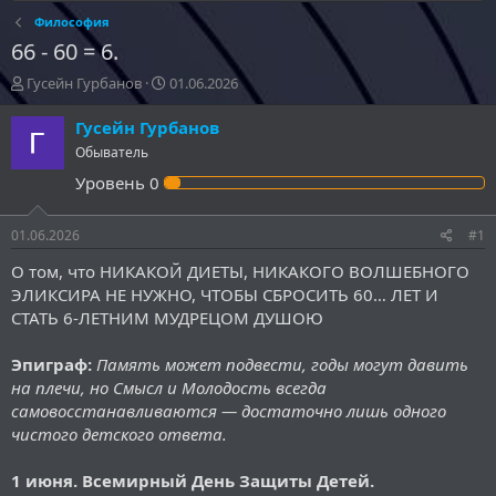
Философия
66 - 60 = 6.
А
Д
Гусейн Гурбанов
01.06.2026
в
а
т
т
Гусейн Гурбанов
о
а
Обыватель
р
н
Уровень
0
т
а
е
ч
м
а
01.06.2026
#1
ы
л
а
О том, что НИКАКОЙ ДИЕТЫ, НИКАКОГО ВОЛШЕБНОГО
ЭЛИКСИРА НЕ НУЖНО, ЧТОБЫ СБРОСИТЬ 60… ЛЕТ И
СТАТЬ 6-ЛЕТНИМ МУДРЕЦОМ ДУШОЮ
Эпиграф:
Память может подвести, годы могут давить
на плечи, но Смысл и Молодость всегда
самовосстанавливаются — достаточно лишь одного
чистого детского ответа.
1 июня. Всемирный День Защиты Детей.