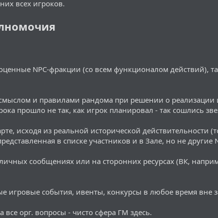
них всех игроков.
полномочия
ноценные NPC-фракции (со всем функционалом действий), та
 смыслом и правилами рандома при решении о реализации 
рока прошло не так, как игрок планировал - так сошлись зве
карте, исходя из реальной исторической действительности (
редставленная в списке участников и в Зале, но не другие N
в личных сообщениях или на сторонних ресурсах (ВК, напри
е игровые события, ивенты, конкурсы в любое время вне з
 все орг. вопросы - чисто сфера ГМ здесь.