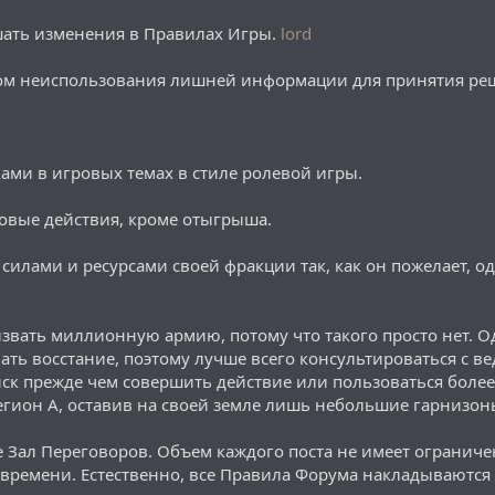
ашать изменения в Правилах Игры.
lord
пом неиспользования лишней информации для принятия ре
ками в игровых темах в стиле ролевой игры.
овые действия, кроме отыгрыша.
 силами и ресурсами своей фракции так, как он пожелает, 
извать миллионную армию, потому что такого просто нет. 
ть восстание, поэтому лучше всего консультироваться с ве
ск прежде чем совершить действие или пользоваться боле
егион А, оставив на своей земле лишь небольшие гарнизоны
е Зал Переговоров. Объем каждого поста не имеет огранич
е времени. Естественно, все Правила Форума накладываются 