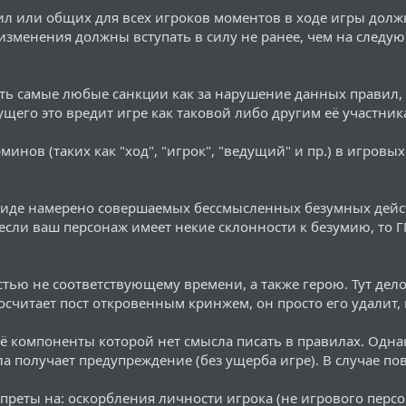
ил или общих для всех игроков моментов в ходе игры дол
 изменения должны вступать в силу не ранее, чем на след
ь самые любые санкции как за нарушение данных правил, т
щего это вредит игре как таковой либо другим её участник
инов (таких как "ход", "игрок", "ведущий" и пр.) в игровы
в виде намерено совершаемых бессмысленных безумных дей
если ваш персонаж имеет некие склонности к безумию, то Г
стью не соответствующему времени, а также герою. Тут де
осчитает пост откровенным кринжем, он просто его удалит,
ё компоненты которой нет смысла писать в правилах. Одна
а получает предупреждение (без ущерба игре). В случае п
запреты на: оскорбления личности игрока (не игрового перс