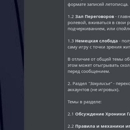
формате записей летописца.
1.2
Зал Переговоров
- главн
ролевой, вживаться в свои 
подчеркиванием, или спойл
1.3
Немецкая слобода
- пол
саму игру с точки зрения жи
В отличие от общей темы обс
этом может отыгрывать сколь
перед сообщением.
2. Раздел
"Закулисье"
- перех
аккаунтов (не игровых).
Темы в разделе:
2.1
Обсуждение Хроники Г
2.2
Правила и механики и