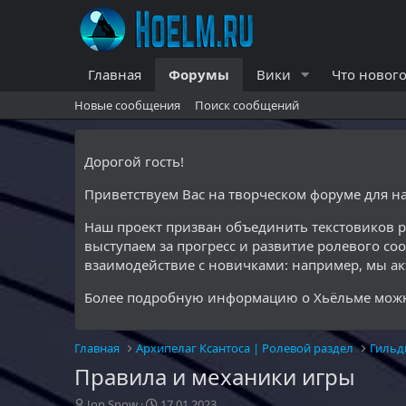
Главная
Форумы
Вики
Что нового
Новые сообщения
Поиск сообщений
Дорогой гость!
Приветствуем Вас на творческом форуме для 
Наш проект призван объединить текстовиков 
выступаем за прогресс и развитие ролевого со
взаимодействие с новичками: например, мы а
Более подробную информацию о Хьёльме можн
Главная
Архипелаг Ксантоса | Ролевой раздел
Гильд
Правила и механики игры
А
Д
Jon Snow
17.01.2023