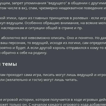
ущим, запрет упоминания "ведущего" в общении с другими
том числе в вк), спам, чрезмерно неадекватное поведение и
ой этики, один из главных принципов в ролевых - если игр
откуп ведущим. Особенно обращаю внимание, на всякие мел
 наследникам и ситуации общей в стране и пр.
 абсолютно всё невозможно описать. Оно и понятно. Но даж
 ваш персонаж, то ведущий, исходя из логики, сам определит,
роятно и будет. А если другой король отправился к кому-то 
 обратно к себе на родину.
и темы
 там проходит сама игра, писать могут лишь ведущий и игр
ли (желательно и гости) могут лишь читать.
е игровой истории, которое получается в ходе игровых дей
ожет только он. С началом каждого игрового хода добавляе