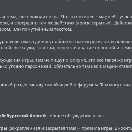
ая тема, где проходит игра. Что-то похожее с мафией - уча
роли, и совершать там же действия (кроме скрытых). Дейс
ером, или помутнённым текстом.
уролевая тема, где могут общаться как игроки, так и поль
телей: все слухи, сплетни, переиначивание новостей и нем
уждения игры, там не пишут о форуме, это всё такая же иг
ко угодно персонажей, обязательно там как в мафии ставить 
одный раздел между самой игрой и форумом. Там могут пис
абсбургский Апогей
- общее обсуждение игры.
гры
(закрепленная и закрытая тема) - правила игры. Вноси