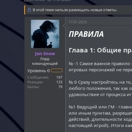
в
а
т
В этой теме нельзя размещать новые ответы.
т
о
а
р
н
17.01.2023
т
а
е
ч
ПРАВИЛА
м
а
ы
л
а
Глава 1: Общие п
Jon Snow
Лорд-
№ -1 Самое важное правило -
командующий
игровых персонажей не пер
Уровень
0
Сообщения
197
№ 0 Сразу настройтесь на то,
Реакции
133
Баллы
79
любого положения, так как о
удовольствие от процесса игр
№1 Ведущий или ГМ - главно
или иным пунктам, разрешат
действий, длительности ход
настоящей игрой). Итоги ка