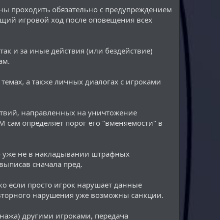
жны проходить обязательно с предупреждением
ующий игровой ход после оповещения всех
ак и за иные действия (или бездействие)
ам.
х темах, а также личных диалогах с игроками
ствий, направленных на уничтожение
М сам определяет порог его "вменяемости" в
ло уже не в накладывании штрафных
 выписав сначала пред.
ко если просто игрок нарушает данные
овторного нарушения уже возможны санкции.
онажа) другими игроками, передача