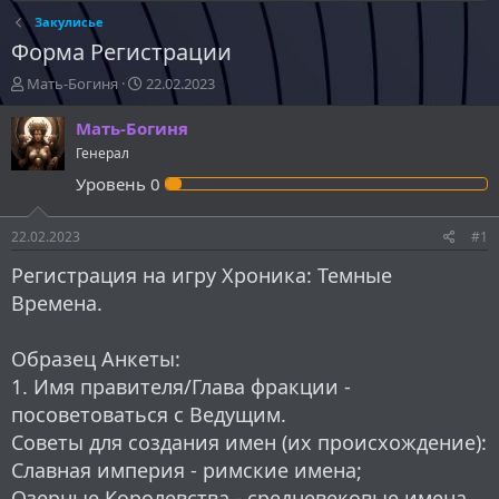
Закулисье
Форма Регистрации
А
Д
Мать-Богиня
22.02.2023
в
а
т
т
Мать-Богиня
о
а
Генерал
р
н
Уровень
0
т
а
е
ч
м
а
22.02.2023
#1
ы
л
а
Регистрация на игру Хроника: Темные
Времена.
Образец Анкеты:
1. Имя правителя/Глава фракции -
посоветоваться с Ведущим.
Советы для создания имен (их происхождение):
Славная империя - римские имена;
Озерные Королевства - средневековые имена