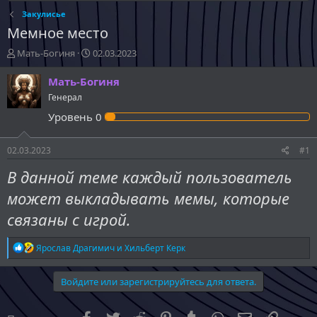
Закулисье
Мемное место
А
Д
Мать-Богиня
02.03.2023
в
а
т
т
Мать-Богиня
о
а
Генерал
р
н
Уровень
0
т
а
е
ч
м
а
02.03.2023
#1
ы
л
а
В данной теме каждый пользователь
может выкладывать мемы, которые
связаны с игрой.
Р
Ярослав Драгимич
и
Хильберт Керк
е
а
к
Войдите или зарегистрируйтесь для ответа.
ц
и
и
Facebook
Twitter
Reddit
Pinterest
Tumblr
WhatsApp
Электронна
Ссылка