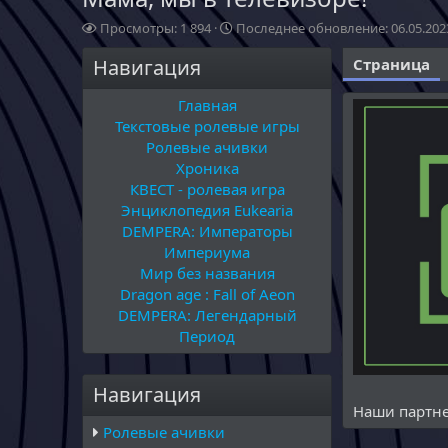
П
П
Просмотры: 1 894
Последнее обновление:
06.05.202
р
о
Навигация
о
с
Страница
с
л
м
е
Главная
о
д
Текстовые ролевые игры
т
н
Ролевые ачивки
р
е
Хроника
ы
е
КВЕСТ - ролевая игра
о
б
Энциклопедия Eukearia
н
DEMPERA: Императоры
о
Империума
в
Мир без названия
л
Dragon age : Fall of Aeon
е
DEMPERA: Легендарный
н
и
Период
е
Навигация
Наши партне
Ролевые ачивки