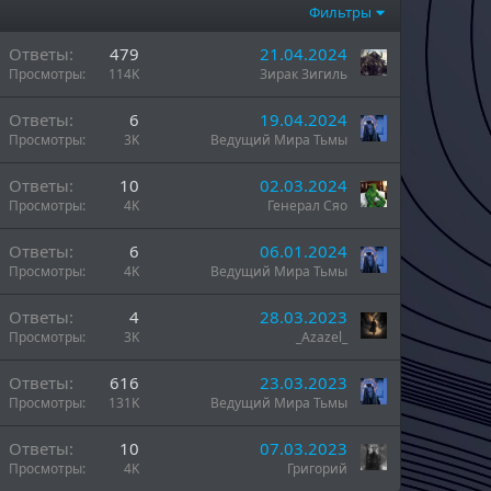
Фильтры
Ответы
479
21.04.2024
Просмотры
114K
Зирак Зигиль
Ответы
6
19.04.2024
Просмотры
3K
Ведущий Мира Тьмы
Ответы
10
02.03.2024
Просмотры
4K
Генерал Сяо
н
Ответы
6
06.01.2024
Просмотры
4K
Ведущий Мира Тьмы
н
Ответы
4
28.03.2023
Просмотры
3K
_Azazel_
ы
Ответы
616
23.03.2023
Просмотры
131K
Ведущий Мира Тьмы
Ответы
10
07.03.2023
Просмотры
4K
Григорий
ы