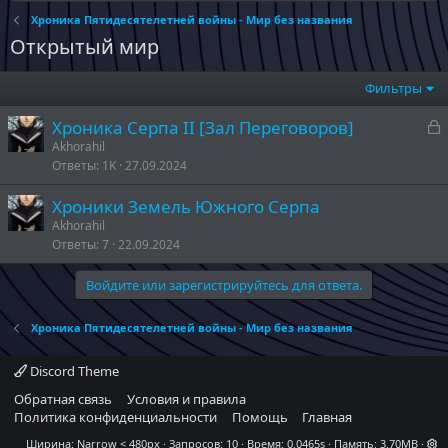
Хроника Пятидесятелетней войны - Мир без названия
Открытый мир
Фильтры
З
Хроника Серпа II [Зал Переговоров]
а
Akhorahil
Ответы
1K
27.09.2024
к
р
Хроники Земель Южного Серпа
Akhorahil
т
Ответы
7
22.09.2024
а
Войдите или зарегистрируйтесь для ответа.
Хроника Пятидесятелетней войны - Мир без названия
Discord Theme
Обратная связь
Условия и правила
Политика конфиденциальности
Помощь
Главная
Ширина
Запросов
10
Время
0.0465s
Память
3.70MB