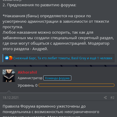
2. Предложения по развитию форума:
*Наказания (баны) определяются на сроки по
усмотрению администрации в зависимости от тяжести
проступка.
Любое наказание можно оспорить, так как для
забаненных мы создали специальный секретный раздел,
где они могут общаться с администрацией. Модератор
этого раздела - Андрей.
Р
Снежный Барс
,
Та кто любит томаты
,
Basil Gray
и ещё 1 человек
е
а
к
Akhorahil
ц
Администратор
Команда форума
и
и
Уровень
0
:
18.12.2021
#2
Правила Форума временно ужесточены до
понедельника с возможностью неограниченного
продления на неделю. Мера временная.