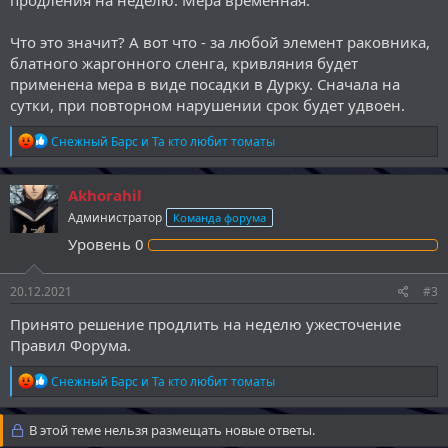
Что это значит? А вот что - за любой элемент раковника,
блатного жаргонного сленга, кривляния будет
применена мера в виде посадки в Дурку. Сначала на
сутки, при повторном нарушении срок будет удвоен.
Р
Снежный Барс
и
Та кто любит томаты
е
а
к
Akhorahil
ц
Администратор
Команда форума
и
и
Уровень
0
:
20.12.2021
#3
Принято решение продлить на неделю ужесточение
Правил Форума.
Р
Снежный Барс
и
Та кто любит томаты
е
а
к
В этой теме нельзя размещать новые ответы.
ц