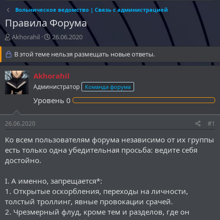
Вольническое ведомство | Связь с администрацией
Правила Форума
А
Д
Akhorahil
26.06.2020
в
а
т
В этой теме нельзя размещать новые ответы.
т
о
а
р
н
Akhorahil
т
а
Администратор
Команда форума
е
ч
м
а
Уровень
0
ы
л
а
26.06.2020
#1
Ко всем пользователям форума независимо от их группы
есть только одна убедительная просьба: ведите себя
достойно.
I. А именно, запрещается*:
1. Открытые оскорбления, переходы на личности,
толстый троллинг, явные провокации срачей.
2. Чрезмерный флуд, кроме тем и разделов, где он