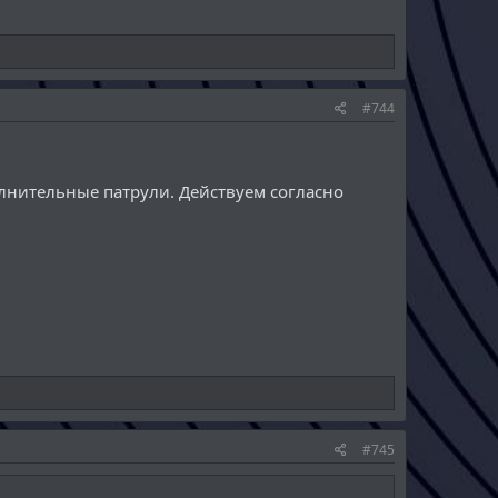
#744
лнительные патрули. Действуем согласно
#745