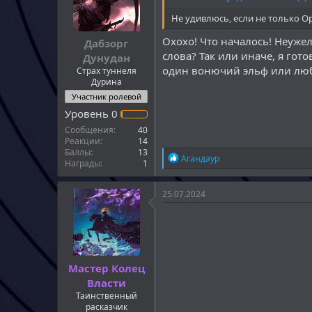
:
Не удивлюсь, если не только О
Охохо! Что началось! Неуж
Дабзорг
слова? Так или иначе, я гото
Дунудан
один вонючий эльф или люб
Страх туннеля
Дурина
Участник ролевой
Уровень
0
Сообщения
40
Реакции
14
Баллы
13
Р
Агандаур
Награды
1
е
а
к
25.07.2024
ц
и
и
:
Мастер Колец
Власти
Таинственный
расказчик