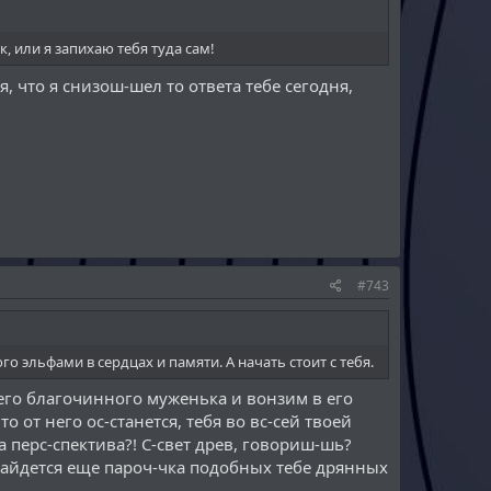
, или я запихаю тебя туда сам!
, что я снизош-шел то ответа тебе сегодня,
#743
о эльфами в сердцах и памяти. А начать стоит с тебя.
его благочинного муженька и вонзим в его
 от него ос-станется, тебя во вс-сей твоей
а перс-спектива?! С-свет древ, говориш-шь?
найдется еще пароч-чка подобных тебе дрянных