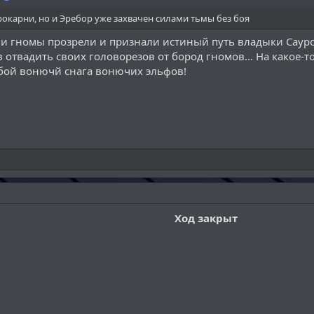
рокарни, но и Эребор уже захвачен силами тьмы без боя
ели гномы прозрели и признали истиный путь владыки Сау
в отвадить своих головорезов от бород гномов... На какое-т
ой вонючй снага вонючих эльфов!
Ход закрыт