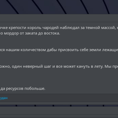
очке крепости король чародей наблюдал за темной массой, 
 мордор от заката до востока.
мся нашим количеством дабы присвоить себе земли лежащие 
рожно, один неверный шаг и все может кануть в лету. Мы п
 да ресурсов побольше.
нудан