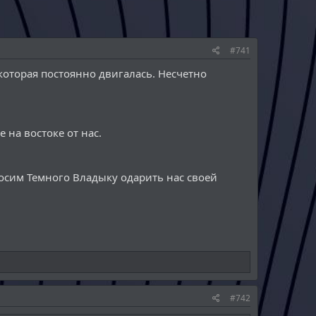
#741
которая постоянно двигалась. Несчетно
на востоке от нас.
росим Темного Владыку одарить нас своей
#742