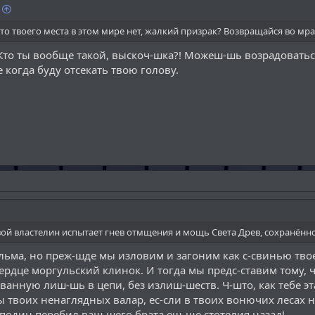
то твоего места в этом мире нет, жалкий призрак? Возвращайся во мрак
 Кто ты вообще такой, выскоч-шка?! Можеш-шь возрадоваться
е когда буду отсекать твою голову.
вой властелин испытает гнев отмщения и мощь Света Древ, сохранённог
ельма, но преж-шде мы изловим и загоним как с-свинью тво
рдце моргульский клинок. И тогда мы предс-ставим тому, что
ванную лиш-шь в цепи, без излиш-шеств. Ч-што, как тебе эт
ы твоих ненаглядных валар, ес-сли в твоих вонючих лесах 
сподин перебил ваш-шего брата ещ-ще стотелия назад!