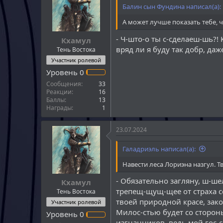
и
Балин сын Фундина написал(а):
и
:
А может лучше показать тебе, ч
- Ч-што-о ты с-сделаеш-шь?!
Кхамул
вряд ли я буду так добр, даж
Тень Востока
Участник ролевой
Уровень
0
Сообщения
33
Реакции
16
Баллы
13
Награды
1
23.07.2024
Галадриэль написал(а):
Навести леса Лориэна назгул. Т
- Обязательно загляну, ш-ш
Кхамул
трепещ-щущ-щее от страха се
Тень Востока
твоей природной красе, зако
Участник ролевой
Милос-стью будет со сторон
Уровень
0
изгнанников, ведь мой гос-