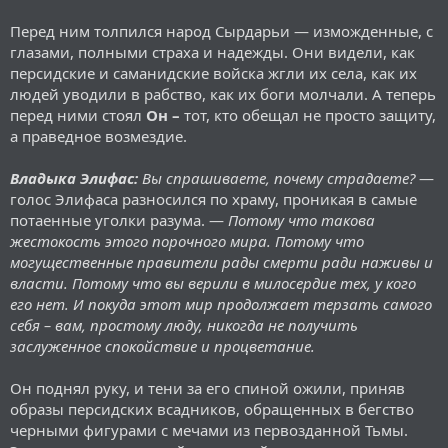
Перед ним толпился народ Сырдарьи — изможденные, с
глазами, полными страха и надежды. Они видели, как
персидские и саманидские войска жгли их села, как их
людей уводили в рабство, как их боги молчали. А теперь
перед ними стоял
Он –
тот, кто обещал не просто защиту,
а праведное возмездие.
Владыка Элифас:
Вы спрашиваете, почему страдаете?
—
голос Элифаса разносился по храму, проникая в самые
потаенные уголки разума. —
Потому что такова
жестокость этого порочного мира. Потому что
могущественные правители рады смерти ради наживы и
власти. Потому что вы верили в милосердие тех, у кого
его нет. И покуда этот мир продолжает терзать самого
себя – вам, простому люду, никогда не получить
заслуженное спокойствие и процветание.
Он поднял руку, и тени за его спиной ожили, приняв
образы персидских всадников, обращенных в бегство
черными фигурами с мечами из первозданной Тьмы.