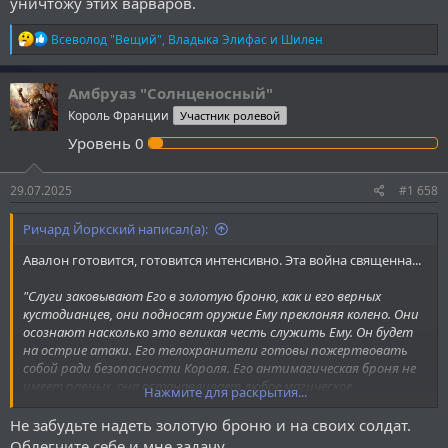
уничтожу этих варваров.
Р
Всеволод "Вещий"
,
Владыка Элифас
и
Шилен
е
а
к
Амбруаз "Солнценосный"
ц
Король Франции
Участник ролевой
и
и
Уровень
0
:
29.07.2025
#1 658
Ричард Йоркский написал(а):
Авалон готовится, готовится интенсивно. Эта война священна...
"Слуги заковывают Его в золотую броню, как и его верных
кустодианцев, они подносят оружие Ему преклоняя колено. Они
осознают насколько это великая честь служить Ему. Он будет
на острие атаки. Его телохранители готовы пожертвовать
собой ради безопасности Короля. Его антимагическая броня не
имеет равных, она останавливает любое магическое
Нажмите для раскрытия...
воздействие. Подле Короля, лягушатник станет всего лишь
человек. проклятые магические практики не помогут ему.
Не забудьте надеть золотую броню и на своих солдат.
Пришло время вспомнить наследие. Из-за войны, Его мечты
Облегчите себе и мне задачу.