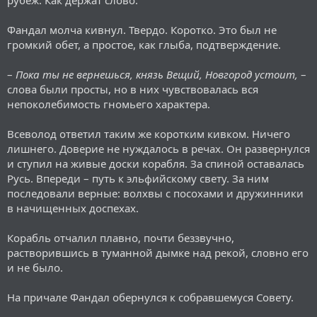
Фандал молча кивнул. Твердо. Коротко. Это был не
громкий обет, а простое, как глыба, подтверждение.
–
Пока ты не вернешься, князь Вещий, Новгород устоит,
–
слова были просты, но в них чувствовалась вся
непоколебимость гномьего характера.
Всеволод ответил таким же коротким кивком. Ничего
лишнего. Доверие не нуждалось в речах. Он развернулся
и ступил на живые доски корабля. За спиной оставалась
Русь. Впереди – путь к эльфийскому свету. За ним
последовали верные: волхвы с посохами и дружинники
в начищенных доспехах.
Корабль отчалил плавно, почти беззвучно,
растворившись в туманной дымке над рекой, словно его
и не было.
На причале Фандал обернулся к собравшемуся Совету.