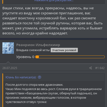
Клубится и тает в Тенях без следа!
Ваши стихи, как всегда, прекрасны, надеюсь, вы не
Пусть каждый, кто смеет ступить во пределы
упустите из виду мое скромное приглашение, вас
Хранимою Тьмой доблестной Сырдарьи,
ожидает воистину королевский бал, как раз сможете
Узнает вкус боли, вкус стали, вкус пепла
развеяться после той скучной рутины, которая вас, быть
И сгинет затем, не дождавшись зари.
может, уже утомила, истреблять варваров хоть и бывает
весело, но иногда крайне надоедает.
Пусть темные тучи застят небо над нами,
Пусть дышит гневом предтечи вся эта земля.
Кто вторгнется — знай, обернёшься костями,
Реанрион Ильфелкиир
Утонешь в ночи и растаешь в Тенях!
Владыка снежной мглы
Участник ролевой
Уровень
0
28.07.2025
#1 642
Юань Бо написал(а):
После долгого спора меж драконами.
Чжао Мин поднялся во весь рост. Сложив руки в традиционном
приветствии «баоцюаньли» (кулак, обернутый ладонью), он
произнес низким, вибрирующим голосом, в котором
чувствовался отзвук грома: