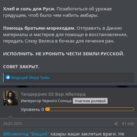
Хлеб и соль для Руси.
Позаботиться об урожае
грядущем, чтоб было чем набить амбары.
Помощь братьям-мореходам.
Отправить в Данию
материалы и мастеров для помощи в восстановлении,
передать Слезу Велеса в бочках для лечения ран.
ИСПОЛНИТЬ. НЕ УРОНИТЬ ЧЕСТИ ЗЕМЛИ РУССКОЙ.
СОВЕТ ЗАКРЫТ.
Р
Ведущий Мира Тьмы
е
а
к
Тендеррик III Вар Абелард
ц
Император Черного Солнца
Участник ролевой
и
и
Уровень
0
:
29.07.2025
#1 648
@Всеволод "Вещий"
хазары ваши заклятые враги. Не