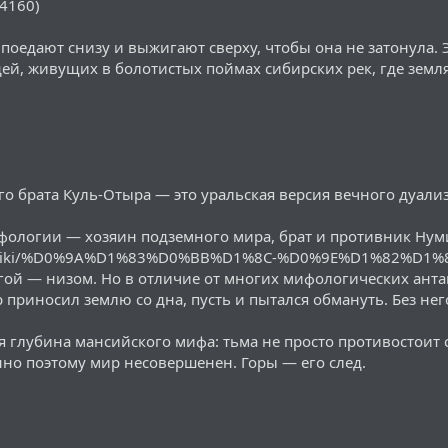
/4160)
 поедают снизу и выжигают сверху, чтобы она не затонула.
ей, живущих в болотистых поймах сибирских рек, где земл
о брата Куль-Отыра — это уральская версия вечного дуализ
ологии — хозяин подземного мира, брат и противник Нуми
/ru/wiki/%D0%9A%D1%83%D0%BB%D1%8C-%D0%9E%D1%82%D1%8
гой — низом. Но в отличие от многих мифологических анта
 приносил землю со дна, пусть и пытался обмануть. Без нег
 глубина мансийского мифа: тьма не просто противостоит с
нно поэтому мир несовершенен. Горы — его след.