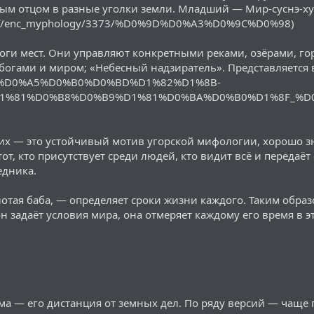
ым отцом в разные уголки земли. Младший — Мир-суснэ-хум 
ic.nsf/enc_myphology/3373/%D0%9D%D0%A3%D0%9C%D0%98)
ги мест. Они управляют конкретными реками, озёрами, го
богами и миром; «Небесный надзиратель». Представляется в
/wiki/%D0%A5%D0%B0%D0%BD%D1%82%D1%8B-
1%81%D0%B8%D0%B9%D1%81%D0%BA%D0%B0%D1%8F_%D
х — это устойчивый мотив угорской мифологии, хорошо зн
от, кто присутствует среди людей, кто видит всё и передаёт
едника.
лотая баба, — определяет сроки жизни каждого. Таким обра
 задаёт условия мира, она отмеряет каждому его время в э
а — его дистанция от земных дел. По ряду версий — чаще 