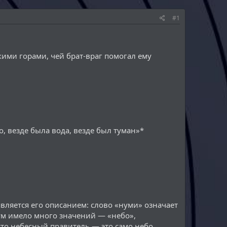
#1
кими горами, чей брат-враг помогал ему
о, везде была вода, везде был туман»*
ляется его описанием: слово «нуми» означает
рум имело много значений — «небо»,
просто небесный правитель — это само небо,