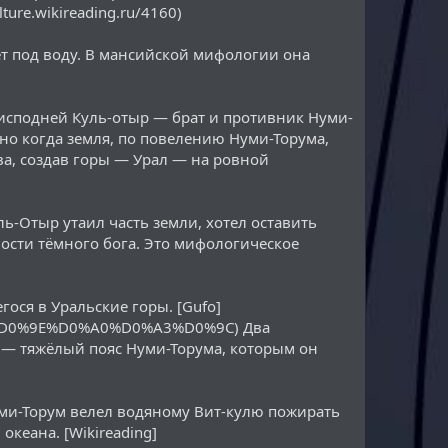
ture.wikireading.ru/4160)
ет под воду. В мансийской мифологии она
реисподней Куль-отыр — брат и противник Нуми-
е, но когда земля, по повелению Нуми-Торума,
юва, создав горы — Урал — на ровной
ль-Отыр утаил часть земли, хотел оставить
ности тёмного бога. Это мифологическое
ося в Уральские горы. [Gufo]
A2%D0%9E%D0%A0%D0%A3%D0%9C) Два
— тяжёлый пояс Нуми-Торума, которым он
Нуми-Торум велел водяному Вит-кулю пожирать
кеана. [Wikireading]