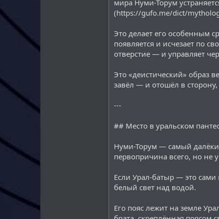
мира Нуми-Торум устраняетс
(https://gufo.me/dict/my
Это делает его особенным с
появляется и исчезает по св
отверстие — и управляет чер
Это «деистический» образ в
завёл — и отошёл в сторону,
---
## Место в уральском панте
Нуми-Торум — самый далёкий
первопричина всего, но не 
Если Урал-батыр — это сами
белый свет над водой.
Его пояс лежит на земле Ур
брата, скреплённая поясом 