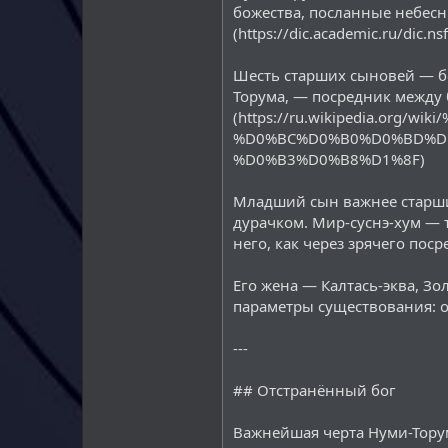
божества, посланные небесн
(https://dic.academic.ru/d
Шесть старших сыновей — бо
Торума, — посредник между 
(https://ru.wikipedia.org
%D0%BC%D0%B0%D0%BD%D
%D0%B3%D0%B8%D1%8F)
Младший сын важнее старши
дурачком. Мир-суснэ-хум — т
него, как через зрячего поср
Его жена — Калтась-эква, Зо
параметры существования: он
---
## Отстранённый бог
Важнейшая черта Нуми-Торум