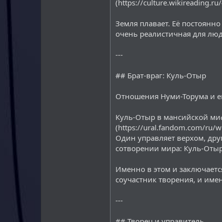
(https://culture.wikireading.ru
Земля плавает. Её постоянно
очень реалистичная для люд
---
## Брат-враг: Куль-Отыр
Отношения Нуми-Торума и ег
Куль-Отыр в мансийской миф
(https://ural.fandom.com
Один управляет верхом, дру
сотворении мира: Куль-Отыр
Именно в этом и заключается
соучастник творения, и име
---
## Творец и управитель