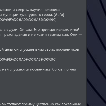
олезни и смерть, научил человека
 функции культурного героя. [Gufo]
A2%D0%9E%D0%A0%D0%A3%D0%9C)
 злые духи. Он сам. Это принципиально иной
ат грехопадения и не козни тёмных сил. Они —
ой цепи он спускает вниз своих посланников
A2%D0%9E%D0%A0%D0%A3%D0%9C)
 ней спускаются посланники богов, по ней
ть выступают преимущественно как локальные