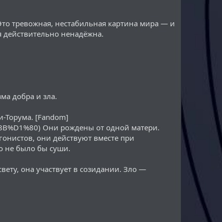
 Это тревожная, нестабильная картина мира — и
я действительно ненадёжна.
ма добра и зла.
-Торума. [Fandom]
B%D1%80) Они рождены от одной матери.
гонистов, они действуют вместе при
о не было бы суши.
вету, она участвует в созидании. Зло —