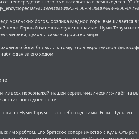
я от непосредственного вмешательства в земные дела. [Gufo
thology_encyclopedia/%D0%9D%D0%A3%D0%9C%D0%98-%D0%
реди уральских богов. Хозяйка Медной горы вмешивается 
оей воле. Горный батюшка стучит в шахтах. Нуми-Торум не п
ез сыновей, духов и само устройство мира.
ерховного бога, близкий к тому, что в европейской филосо
 наблюдая за его ходом.
оне
 из всех персонажей нашей серии. Физически: живёт на в
участник повседневности.
 горы, то Нуми-Торум — это небо над ними. Если Шульген —
альским хребтом. Его братское соперничество с Куль-Отыро
светлого. Земля, которую мы называем Уралом, держится на