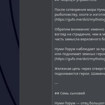
После сотворения мира Нуми
рыболовству, охоте и изгот
(https://gufo.me/dict/my
Обратим внимание: именно Н
взгляд на страдание, чем в 
часть замысла верховного бо
Нуми-Торум наблюдает за пр
или поднимает земных героев
(https://gufo.me/dict/my
Железная цепь через отверс
поднимаются герои. Шаманы
---
## Семь сыновей
Нуми-Торум — отец большог