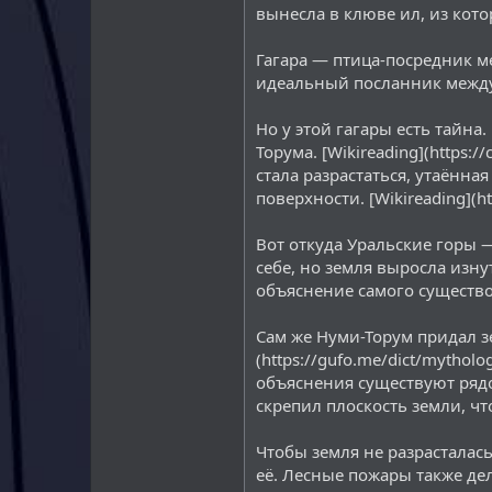
вынесла в клюве ил, из котор
Гагара — птица-посредник м
идеальный посланник между
Но у этой гагары есть тайна
Торума. [Wikireading](https:
стала разрастаться, утаённа
поверхности. [Wikireading](htt
Вот откуда Уральские горы —
себе, но земля выросла изну
объяснение самого существо
Сам же Нуми-Торум придал з
(https://gufo.me/dict/my
объяснения существуют ряд
скрепил плоскость земли, чт
Чтобы земля не разрасталас
её. Лесные пожары также дел