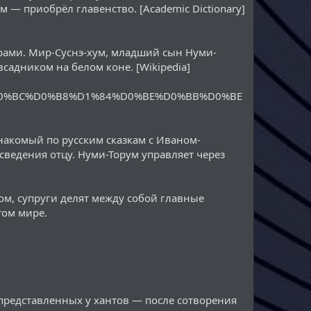
— приобрёл главенство. [Academic Dictionary]
рами. Мир-Суснэ-хум, младший сын Нуми-
садником на белом коне. [Wikipedia]
0%BC%D0%B8%D1%84%D0%BE%D0%BB%D0%BE
акомый по русским сказкам с Иваном-
 сведения отцу. Нуми-Торум управляет через
зом, супруги делят между собой главные
том мире.
представленных у хантов — после сотворения