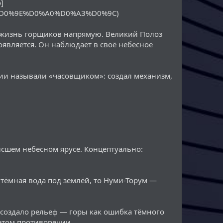
]
A2%D0%9E%D0%A0%D0%A3%D0%9C)
в жизнь горщиков напрямую. Великий Полоз
оявляется. Он наблюдает в своё небесное
фии называли «часовщиком»: создал механизм,
ысшем небесном ярусе. Концептуально:
 тёмная вода под землёй, то Нуми-Торум —
м создало рельеф — горы как ошибка тёмного
 этом противоречии.