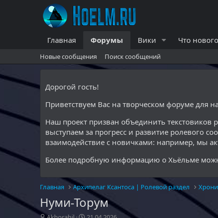
Главная
Форумы
Вики
Что нового
Новые сообщения
Поиск сообщений
Дорогой гость!
Приветствуем Вас на творческом форуме для 
Наш проект призван объединить текстовиков 
выступаем за прогресс и развитие ролевого со
взаимодействие с новичками: например, мы а
Более подробную информацию о Хьёльме можн
Главная
Архипелаг Ксантоса | Ролевой раздел
Хрони
Нуми-Торум
А
Д
Akhorahil
21.04.2026