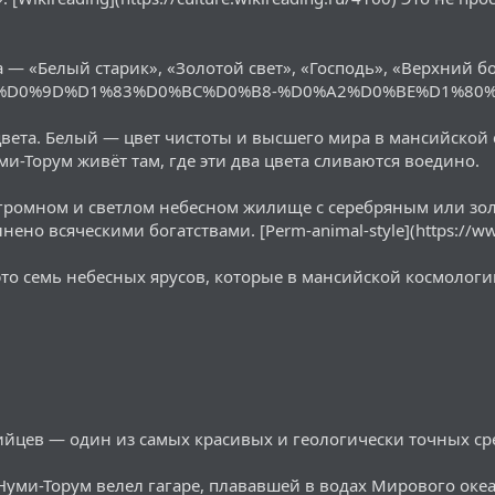
 — «Белый старик», «Золотой свет», «Господь», «Верхний бог
rg/wiki/%D0%9D%D1%83%D0%BC%D0%B8-%D0%A2%D0%BE%D1%8
цвета. Белый — цвет чистоты и высшего мира в мансийской 
ми-Торум живёт там, где эти два цвета сливаются воедино.
огромном и светлом небесном жилище с серебряным или зо
ено всяческими богатствами. [Perm-animal-style](https://www
это семь небесных ярусов, которые в мансийской космологи
йцев — один из самых красивых и геологически точных сре
 Нуми-Торум велел гагаре, плававшей в водах Мирового океа