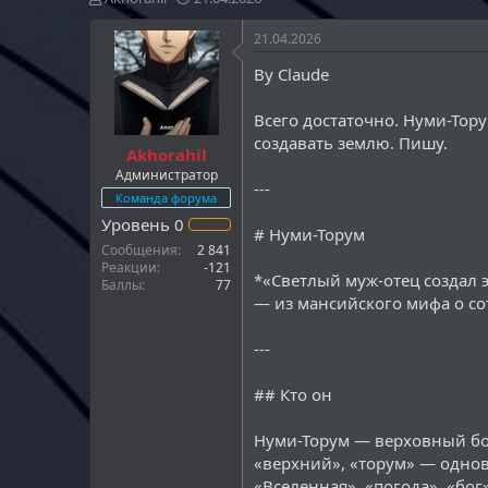
в
а
т
т
21.04.2026
о
а
By Claude
р
н
т
а
е
ч
Всего достаточно. Нуми-Тору
м
а
создавать землю. Пишу.
Akhorahil
ы
л
а
Администратор
---
Команда форума
Уровень
0
# Нуми-Торум
Сообщения
2 841
Реакции
-121
*«Светлый муж-отец создал э
Баллы
77
— из мансийского мифа о с
---
## Кто он
Нуми-Торум — верховный бог
«верхний», «торум» — однов
«Вселенная», «погода», «бог»