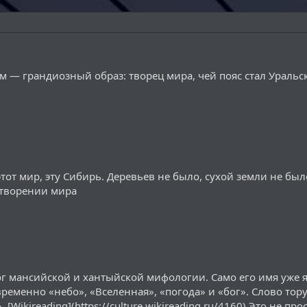
м — грандиозный образ: творец мира, чей пояс стал Уральс
тот мир, эту Сибирь. Деревьев не было, сухой земли не был
отворении мира
 мансийской и хантыйской мифологии. Само его имя уже яв
ременно «небо», «Вселенная», «погода» и «бог». Слово то
. [Wikireading](https://culture.wikireading.ru/4160) Это не 