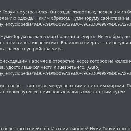
-Торум не устранился. Он создал животных, послал в мир б
овлению одежды. Таким образом, Нуми-Торуму свойственны и
thology_encyclopedia/%D0%9D%D0%A3%D0%9C%D0%98-%D0%
уми-Торум послал в мир болезни и смерть. Не его брат, не
монотеистических религиях. Болезни и смерть — не результ
га, элемент устройства мира.
оисходящим на земле в отверстие, через которое на железн
, удостоившихся чести лицезреть его. [Gufo]
thology_encyclopedia/%D0%9D%D0%A3%D0%9C%D0%98-%D0%
тие в небе — вот связь между верхним и нижним мирами. По
 в своих путешествиях пользовались именно этим путём.
о небесного семейства. Из семи сыновей Нуми-Торума шес