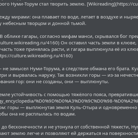
ого Нуми-Торум стал творить землю. [Wikireading](https://cul
ежду мирами: она плавает по воде, летает в воздухе и ныря
 небесным творцом и донной тьмой.
. В облике гагары, согласно мифам манси, скрывался бог п
//culture.wikireading.ru/4160) Он оставил часть земли в клюв
я часть тоже принялась расти, и гагара выплюнула её из кл
ps://culture.wikireading.ru/4160)
 не замысел Нуми-Торума, а следствие обмана его брата. Ку
три и вырвалась наружу. Так возникли горы — из-за нечест
вания гор: они не созданы, они — выплюнуты.
емле устойчивость с помощью тяжёлого пояса, превратившег
thology_encyclopedia/%D0%9D%D0%A3%D0%9C%D0%98-%D0%
ом: горы — выплюнутая земля Куль-Отыра и одновременно 
обы она не расплылась по водам.
ь до бесконечности и не утонула от собственной тяжести, 
ают землю легче и позволяют ей держаться на поверхности о