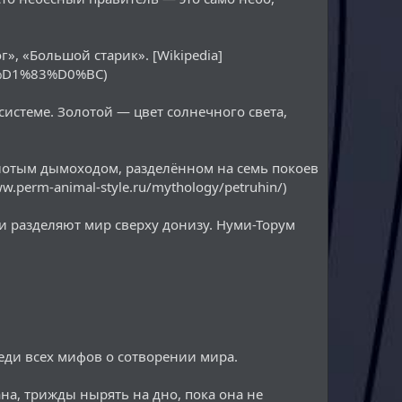
», «Большой старик». [Wikipedia]
0%D1%83%D0%BC)
системе. Золотой — цвет солнечного света,
лотым дымоходом, разделённом на семь покоев
.perm-animal-style.ru/mythology/petruhin/)
и разделяют мир сверху донизу. Нуми-Торум
ди всех мифов о сотворении мира.
на, трижды нырять на дно, пока она не