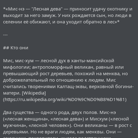
*«Мис-нэ — "Лесная дева" — приносит удачу охотнику и
выходит за него замуж. У них рождается сын, но люди в
селении её обижают, и она уходит обратно в лес»*
---
## Кто они
Мис, мис-хум — лесной дух в ханты-мансийской
мифологии; антропоморфный великан, равный или
превышающий рост деревьев, похожий на менква, но
доброжелательный по отношению к людям. Мис
считались творениями Калтащ-эквы, верховной богини-
матери. [Wikipedia]
(https://ru.wikipedia.org/wiki/%D0%9C%D0%B8%D1%81)
Два существа — одного рода, двух полов. Мис-нэ
(«лесная женщина», «лесная дева») и Мисхум («лесной
мужчина», «лесной человек»). Они великаны — в рост с
деревьями. Но не враги людям, как менквы. Они —
союзники, покровители, иногда родственники.