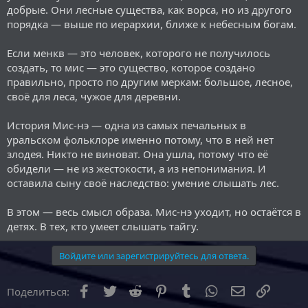
добрые. Они лесные существа, как ворса, но из другого
порядка — выше по иерархии, ближе к небесным богам.
Если менкв — это человек, которого не получилось
создать, то мис — это существо, которое создано
правильно, просто по другим меркам: большое, лесное,
своё для леса, чужое для деревни.
История Мис-нэ — одна из самых печальных в
уральском фольклоре именно потому, что в ней нет
злодея. Никто не виноват. Она ушла, потому что её
обидели — не из жестокости, а из непонимания. И
оставила сыну своё наследство: умение слышать лес.
В этом — весь смысл образа. Мис-нэ уходит, но остаётся в
детях. В тех, кто умеет слышать тайгу.
Войдите или зарегистрируйтесь для ответа.
Facebook
Twitter
Reddit
Pinterest
Tumblr
WhatsApp
Электронна
Ссылка
Поделиться: