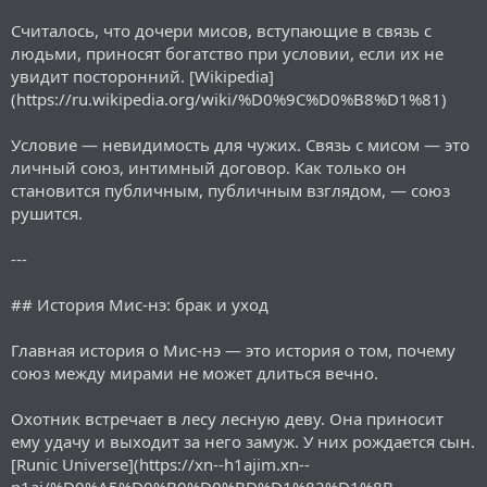
Считалось, что дочери мисов, вступающие в связь с
людьми, приносят богатство при условии, если их не
увидит посторонний. [Wikipedia]
(https://ru.wikipedia.org/wiki/%D0%9C%D0%B8%D1%81)
Условие — невидимость для чужих. Связь с мисом — это
личный союз, интимный договор. Как только он
становится публичным, публичным взглядом, — союз
рушится.
---
## История Мис-нэ: брак и уход
Главная история о Мис-нэ — это история о том, почему
союз между мирами не может длиться вечно.
Охотник встречает в лесу лесную деву. Она приносит
ему удачу и выходит за него замуж. У них рождается сын.
[Runic Universe](https://xn--h1ajim.xn--
p1ai/%D0%A5%D0%B0%D0%BD%D1%82%D1%8B-