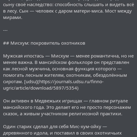
сыну своё наследство: способность слышать и видеть всё
в лесу. Сын — человек с даром матери-миса. Мост между
мирами.
---
## Мисхум: покровитель охотников
Мужская ипостась — Мисхум — менее романтична, но не
менее важна. В мансийском фольклоре он представлен
как лесной мужчина, основная функция которого —
помогать лесным жителям, охотникам, обездолённым
сиротам. [udsu](https://journals.udsu.ru/finno-
ugric/article/download/5897/5354)
Он активен в Медвежьих игрищах — главном ритуале
мансийского года. Это делает его не просто персонажем
сказок, а живым участником религиозной практики.
Один старик сделал для себя Мис-хум-ойку —
деревянного идола, и поставил в своих охотничьих