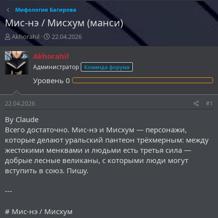
Мифология Багирова
Мис-нэ / Мисхум (манси)
А
Д
Akhorahil
22.04.2026
в
а
т
т
Akhorahil
о
а
Администратор
Команда форума
р
н
Уровень
0
т
а
е
ч
м
а
22.04.2026
#1
ы
л
а
By Claude
Всего достаточно. Мис-нэ и Мисхум — персонажи,
которые делают уральский пантеон трёхмерным: между
жестокими менквами и людьми есть третья сила —
добрые лесные великаны, с которыми люди могут
вступить в союз. Пишу.
---
# Мис-нэ / Мисхум