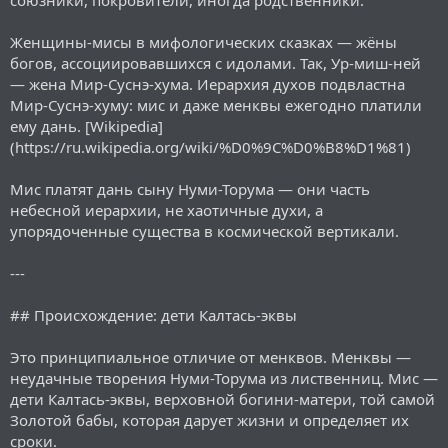
Женщины-мисы в мифологических сказках — жёны
богов, ассоциировавшихся с идолами. Так, Ур-миш-ней
— жена Мир-Суснэ-хума. Иерархия духов подвластна
Мир-Суснэ-хуму: мис и даже менквы ежегодно платили
ему дань. [Wikipedia]
(https://ru.wikipedia.org/wiki/%D0%9C%D0%B8%D1%81)
Мис платят дань сыну Нуми-Торума — они часть
небесной иерархии, не хаотичные духи, а
упорядоченные существа в космической вертикали.
---
## Происхождение: дети Калтась-эквы
Это принципиальное отличие от менквов. Менквы —
неудачные творения Нуми-Торума из лиственниц. Мис —
дети Калтась-эквы, верховной богини-матери, той самой
Золотой бабы, которая дарует жизни и определяет их
сроки.