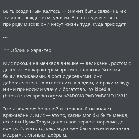
Быть созданным Калтась — значит быть связанным с
жизнью, рождением, удачей. Это определяет всю
природу мисов: они несут жизнь туда, куда приходят.
---
## Облик и характер
Мис похожи на менквов внешне — великаны, ростом с
деревья. Но характером противоположны. Хотя мис
были великанами, в рост с деревьями, они
доброжелательно относились к людям, и браки между
ними приносили удачу и богатство. [Wikipedia]
(https://ru.wikipedia.org/wiki/%D0%9C%D0%B8%D1%81)
Это ключевое: большой и страшный не значит
враждебный. Мис — это то, каким мог бы быть менкв,
если бы Нуми-Торум довёл своё первое творение до
конца. Или это то, каким должен быть лесной великан:
мудрым, сильным, добрым.