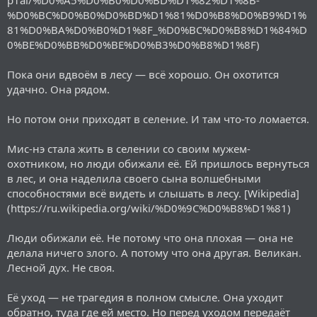
%D0%BC%D0%B0%D0%BD%D1%81%D0%B8%D0%B9%D1%
81%D0%BA%D0%B0%D1%8F_%D0%BC%D0%B8%D1%84%D
0%BE%D0%BB%D0%BE%D0%B3%D0%B8%D1%8F)
Пока они вдвоём в лесу — всё хорошо. Он охотится
удачно. Она рядом.
Но потом они приходят в селение. И там что-то ломается.
Мис-нэ стала жить в селении со своим мужем-
охотником, но люди обижали её. Ей пришлось вернуться
в лес, и она наделила своего сына волшебными
способностями всё видеть и слышать в лесу. [Wikipedia]
(https://ru.wikipedia.org/wiki/%D0%9C%D0%B8%D1%81)
Люди обижали её. Не потому что она плохая — она не
делала ничего злого. А потому что она другая. Великан.
Лесной дух. Не своя.
Её уход — не трагедия в полном смысле. Она уходит
обратно, туда где ей место. Но перед уходом передаёт