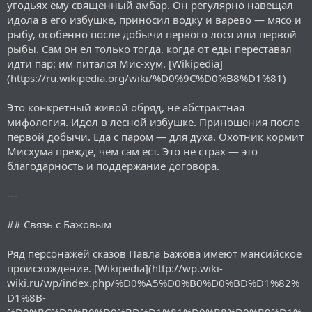
угодьях ему священный амбар. Он регулярно навещал
идола в его избушке, приносил водку и варево — мясо и
рыбу, особенно после добычи первого лося или первой
рыбы. Сам он ел только тогда, когда от еды переставал
идти пар: им питался Мис-хум. [Wikipedia]
(https://ru.wikipedia.org/wiki/%D0%9C%D0%B8%D1%81)
Это конкретный живой обряд, не абстрактная
мифология. Идол в лесной избушке. Приношения после
первой добычи. Еда с паром — для духа. Охотник кормит
Мисхума прежде, чем сам ест. Это не страх — это
благодарность и поддержание договора.
---
## Связь с Бажовым
Ряд персонажей сказов Павла Бажова имеют мансийское
происхождение. [Wikipedia](http://wp.wiki-
wiki.ru/wp/index.php/%D0%A5%D0%B0%D0%BD%D1%82%
D1%8B-
%D0%BC%D0%B0%D0%BD%D1%81%D0%B8%D0%B9%D1%