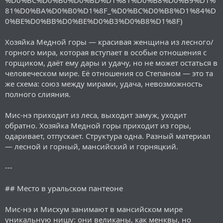
81%D0%BA%D0%B0%D1%8F_%D0%BC%D0%B8%D1%84%D
0%BE%D0%BB%D0%BE%D0%B3%D0%B8%D1%8F)
Хозяйка Медной горы — красивая женщина из лесного/
горного мира, которая вступает в особые отношения с
горщиком, даёт ему дары и удачу, но не может остаться в
человеческом мире. Её отношения со Степаном — это та
же схема: союз между мирами, удача, невозможность
полного слияния.
Мис-нэ приходит из леса, выходит замуж, уходит
обратно. Хозяйка Медной горы приходит из горы,
одаривает, отпускает. Структура одна. Разный материал
— лесной и горный, мансийский и горняцкий.
---
## Место в уральском пантеоне
Мис-нэ и Мисхум занимают в мансийском мире
уникальную нишу: они великаны, как менквы, но