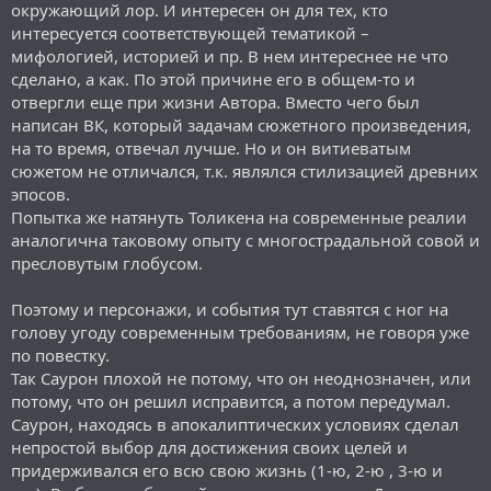
окружающий лор. И интересен он для тех, кто
интересуется соответствующей тематикой –
мифологией, историей и пр. В нем интереснее не что
сделано, а как. По этой причине его в общем-то и
отвергли еще при жизни Автора. Вместо чего был
написан ВК, который задачам сюжетного произведения,
на то время, отвечал лучше. Но и он витиеватым
сюжетом не отличался, т.к. являлся стилизацией древних
эпосов.
Попытка же натянуть Толикена на современные реалии
аналогична таковому опыту с многострадальной совой и
пресловутым глобусом.
Поэтому и персонажи, и события тут ставятся с ног на
голову угоду современным требованиям, не говоря уже
по повестку.
Так Саурон плохой не потому, что он неоднозначен, или
потому, что он решил исправится, а потом передумал.
Саурон, находясь в апокалиптических условиях сделал
непростой выбор для достижения своих целей и
придерживался его всю свою жизнь (1-ю, 2-ю , 3-ю и