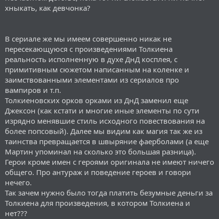
хныкать, как девчонка?
В сериале же мы имеем совершенно никак не
пересекающуюся с произведениями Толкиена
реальность исполненную в духе ДнД косплея, с
примитивным сюжетом написанным на коленке и
заимствованными элементами из сериалов про
вампиров и т.п.
Толкиеновских орков орками из ДнД заменил еще
Джексон (как кстати и многие иные элементы по сути
изрядно менявшие стиль исходного повествования на
более попсовый). Далее мы видим как магия так же из
таинства превращается в швыряние фаерболами (а еще
Мартин упоминал на сколько это большая разница).
Герои кроме имен с героями оригинала не имеют ничего
общего. Про антураж и поведение героев и говори
нечего.
Так зачем нужно было тогда платить безумные деньги за
Толкиена для произведения, в котором Толкиена и
нет???