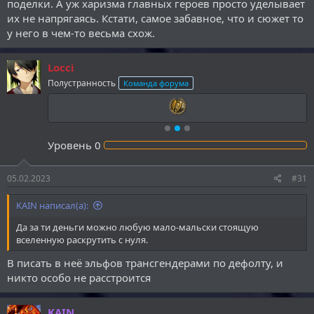
поделки. А уж харизма главных героев просто уделывает
их не напрягаясь. Кстати, самое забавное, что и сюжет то
у него в чем-то весьма схож.
Locci
Полустранность
Команда форума
Уровень
0
05.02.2023
#31
KAIN написал(а):
Да за ти деньги можно любую мало-мальски стоящую
вселенную раскрутить с нуля.
В писать в неё эльфов трансгендерами по дефолту, и
никто особо не расстроится
KAIN