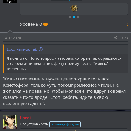
Уровень
0
14.07.2020
#23
Locci написал(а):
Я понимаю. Но то вопрос к авторам, которые так обращаются
со своим детищем, а не к факту преимущества "живых"
вселенных.
Живым вселенным нужен цензор-хранитель аля
Кристофера, только чуть покомпромисснее чтоли. Не
жопился на права, но чтобы мог если что вдруг вовремя
сказать что-то вроде "Стоп, ребята, идите в свою
вселенную гадить".
Locci
Полустранность
Команда форума