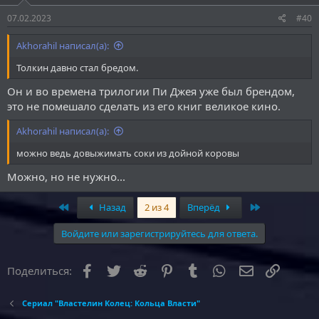
07.02.2023
#40
Akhorahil написал(а):
Толкин давно стал бредом.
Он и во времена трилогии Пи Джея уже был брендом,
это не помешало сделать из его книг великое кино.
Akhorahil написал(а):
можно ведь довыжимать соки из дойной коровы
Можно, но не нужно...
First
Last
Назад
2 из 4
Вперёд
Войдите или зарегистрируйтесь для ответа.
Facebook
Twitter
Reddit
Pinterest
Tumblr
WhatsApp
Электронна
Ссылка
Поделиться:
Сериал "Властелин Колец: Кольца Власти"