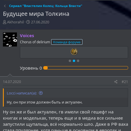
Сериал "Властелин Колец: Кольца Власти"
Будущее мира Толкина
А
Д
Akhorahil
27.06.2020
в
а
т
т
Voices
о
а
Chorus of delirium
Команда форума
р
н
т
а
е
ч
м
а
ы
л
Уровень
0
а
14.07.2020
#21
Locci написал(а):
Ну, он при этом должен быть и актуален.
Ну он же и был актуален, гв имели свой гешефт на
книгах и модельках, теперь еще и в медиа все сильнее
запустили щупальца, всё нормально шло. Даже в РФ ваха
стала ппулярнее, хотя раньше в основном в европах и