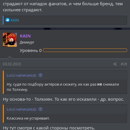
страдают от нападок фанатов, и чем больше бренд, тем
сильнее страдают.
Р
KAIN
е
а
к
KAIN
ц
Демиург
и
и
Уровень
0
:
03.02.2023
#28
Locci написал(а):
Ну, судя по подбору актёров и сюжету, их как раз
не
снимали
по Толкину.
Ну основа-то - Толкиен. То как его исказили - др. вопрос.
Locci написал(а):
Классика не устаревает.
Ну тут смотря с какой стороны посмотреть.