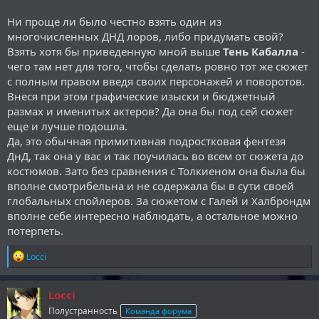
Ни проще ли было честно взять один из
многочисленных ДНД лоров, либо придумать свой?
Взять хотя бы приведенную мной выше
Тень Кабалла
-
чего там нет для того, чтобы сделать ровно тот же сюжет
с полным правом введя своих персонажей и поворотов.
Внеся при этом графические изыски и бюджетный
размах и именитых актеров? Да она бы под сей сюжет
еще и лучше подошла.
Да, это обычная примитивная подростковая фентезя
ДнД, так она у вас и так поучилась во всем от сюжета до
костюмов. Зато без сравнения с Толкиеном она была бы
вполне смотрибельна и не содержала бы в сути своей
глобальных спойлеров. За сюжетом с Галей и Халброндм
вполне себе интересно наблюдать, а остальное можно
потерпеть.
Р
Locci
е
а
к
Locci
ц
Полустранность
Команда форума
и