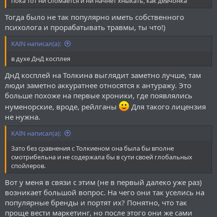
пока тот ни сломается и ни начнет хныкать, как девчонка
Тогда было не так популярно иметь собственного
психолога и прорабатывать травмы, ты что!)
KAIN написал(а):
в духе ДнД косплея
ДнД косплей на Толкина выглядит заметно лучше, там
люди заметно аккуратнее относятся к антуражу. Это
больше похоже на первые хроники, где появлялись
нуменорские, вроде, рейлганы
Для такого лицензия
не нужна.
KAIN написал(а):
Зато без сравнения с Толкиеном она была бы вполне
смотрибельна и не содержала бы в сути своей глобальных
спойлеров.
Вот у меня в связи с этим (не в первый далеко уже раз)
возникает большой вопрос. На чего они так уселись на
популярные бренды и портят их? Понятно, что так
проще вести маркетинг, но после этого они же сами