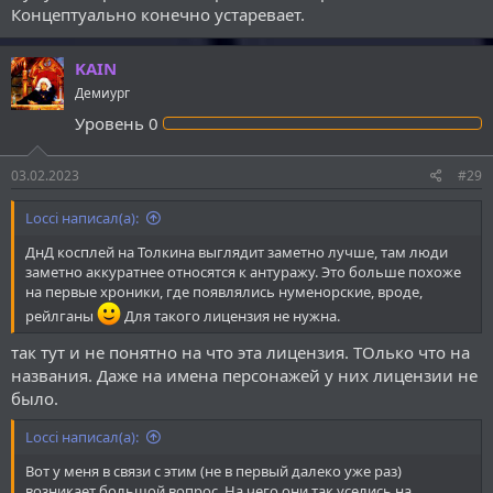
Концептуально конечно устаревает.
KAIN
Демиург
Уровень
0
03.02.2023
#29
Locci написал(а):
ДнД косплей на Толкина выглядит заметно лучше, там люди
заметно аккуратнее относятся к антуражу. Это больше похоже
на первые хроники, где появлялись нуменорские, вроде,
рейлганы
Для такого лицензия не нужна.
так тут и не понятно на что эта лицензия. ТОлько что на
названия. Даже на имена персонажей у них лицензии не
было.
Locci написал(а):
Вот у меня в связи с этим (не в первый далеко уже раз)
возникает большой вопрос. На чего они так уселись на