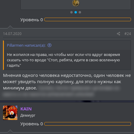
Уровень
0
14.07.2020
#24
Pillarmen написал(а):
Не жопился на права, но чтобы мог если что вдруг вовремя
сказать что-то вроде "Стоп, ребята, идите в свою вселенную
гадить"
Мнения одного человека недостаточно, один человек не
может увидеть полную картину, для этого нужны как
минимум двое.
Сыпать почти прямыми цитатами из
манги и не палится achievement unlocked
KAIN
Демиург
Уровень
0