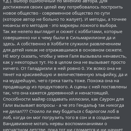
т.д.). Выбор ошибочный по мнению автора. Для
достижения своих целей ему потребовалось построить
новое общество - современное общество по сути
(которое автор не больно то жалует). И методы, а точнее
нюансы его методов - это маркеры ложного выбора.
Так же нелепо выглядит и сюжет с хоббитами, которые
совершенно ни к чему были в Сильмарилионе да и
здесь. А собственно в Хоббите служили развлечением
для детей никак не отражавшимся в основном сюжете.
НЕ могу сказать, чтобы у меня Галя вызывала ненависть,
как у некоторых тут. Но в целом она не вызывает просто
ничего. От Галадриэли в ней ровно 0. Уж всяко она не
тянет на красивейшую и величественную эльфийку, да и
на мудрейшую, чего греха таить тоже. Похожа она на
продавщицу из продуктового. А сцены с ней поставлены
так, что она кажется деревянной и ненастоящей.
Способности майяр создавать иллюзии, как Саурон для
Гали вызывает вопросы - а че это Гендальф так никогда
не делал??? Стоило ли ему бодаться с барлогом лоб в
лоб, когда он мог погрузить того в сон и в созданном
Вандавижене мотать нервы воспоминаниями о
несчастном детстве, пока тот ни сломается и ни начнет