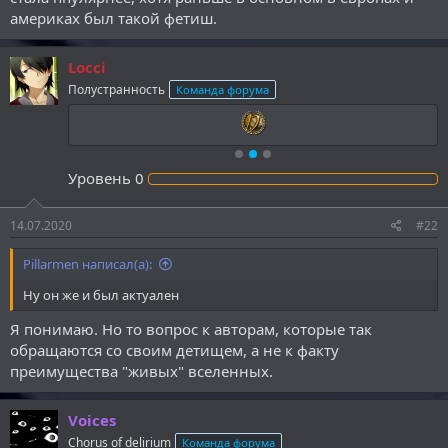
америках был такой фетиш.
Locci
Полустранность
Команда форума
Уровень
0
14.07.2020
#22
Pillarmen написал(а):
Ну он же и был актуален
Я понимаю. Но то вопрос к авторам, которые так
обращаются со своим детищем, а не к факту
преимущества "живых" вселенных.
Voices
Chorus of delirium
Команда форума