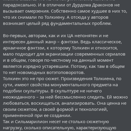
парадоксально. И в отличии от Дурдома Драконов не
вызывает омерзения. Собственно самое худшее в них то,
что их снимали по Толкиену. А отсюда у авторов
возникает целый ряд фундаментальных проблем.
Во-первых, авторам, как и их ЦА непонятен и не
интересен данный жанр – фэнтэзи. Ведь классическое,
архаичное фэнтэзи, к которому Толкиен и относится,
мало подходит для экранизации современных сериалов
и в общем, говоря по-честному на данный момент
является изрядно устаревшим. Потому, как там в общем
то нет новомодных вотэтоповоротов.
Толкиен это не про сюжет. Произведения Толкиена, по
сути, имеют свойства монументального предмета на
подобии скульптуры. В скульптуре не ничего
неожиданного – за ней бессмысленно следить. Ей можно
любоваться, восхищаться, анализировать. Она ценна не
своим сюжетом, а своей формой и технологией,
примененной при ее создании.
Так и Сильмарилион несет не столько сюжетную
нагрузку, сколько описательную, характеризующую