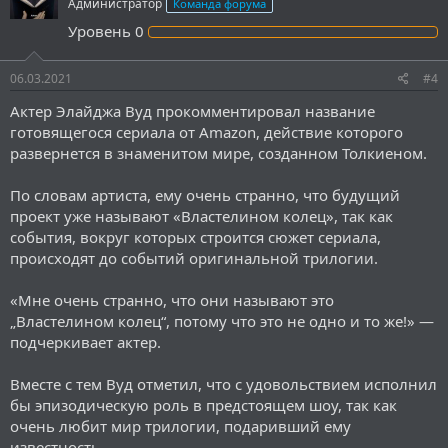
Администратор
Команда форума
и
и
Уровень
0
:
06.03.2021
#4
Актер Элайджа Вуд прокомментировал название
готовящегося сериала от Amazon, действие которого
развернется в знаменитом мире, созданном Толкиеном.
По словам артиста, ему очень странно, что будущий
проект уже называют «Властелином колец», так как
события, вокруг которых строится сюжет сериала,
происходят до событий оригинальной трилогии.
«Мне очень странно, что они называют это
„Властелином колец“, потому что это не одно и то же!» —
подчеркивает актер.
Вместе с тем Вуд отметил, что с удовольствием исполнил
бы эпизодическую роль в предстоящем шоу, так как
очень любит мир трилогии, подаривший ему
известность.