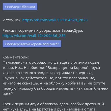
Спойлер:
Обложки
Источник:
https://vk.com/wall-139814520_2823
Реакция сортирных уборщиков Барад-Дура:
https://vk.com/wall-194209436_236
Спойлер:
Какой король вернулся?
Комментарий:
Фансервис - это хорошо, когда ещё и логично подан
товар. Но... На обложке "Возвращения Короля" - рука
какого-то темного злодея из сериала? Наверняка,
Саурона. Уж действительно, вот это возвращение,
ничего не скажешь. А на обложку хоббита вы не хотите
черную гномиху без бороды наклеить - как такая бизнес-
идея?
Хотя к первым двум обложкам здесь особых претензий
нет. Рука эльфа на Братства и рука человека с типа