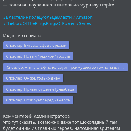
— поведал шоураннер в интервью журналу Empire.
#ВластелинКолецКольцаВласти
#Amazon
#TheLordOfTheRingsRingsOfPower
#Series
Кадры из сериала:
Спойлер:
Битва эльфов с орками
Спойлер:
Новый "ледяной" тролль
Спойлер:
Нигга-эльф использует преимущество темноты для заса
Спойлер:
Он же, только днем
Спойлер:
Привет от детей Гундабада
Спойлер:
Позирует перед камерой
Комментарий администратора:
Что тут сказать, возможно даже тот шоколадный там
будет одним из главных героев, напоминая зрителям