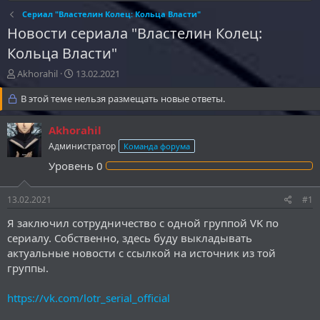
Сериал "Властелин Колец: Кольца Власти"
Новости сериала "Властелин Колец:
Кольца Власти"
А
Д
Akhorahil
13.02.2021
в
а
т
В этой теме нельзя размещать новые ответы.
т
о
а
р
н
Akhorahil
т
а
Администратор
Команда форума
е
ч
м
а
Уровень
0
ы
л
а
13.02.2021
#1
Я заключил сотрудничество с одной группой VK по
сериалу. Собственно, здесь буду выкладывать
актуальные новости с ссылкой на источник из той
группы.
https://vk.com/lotr_serial_official