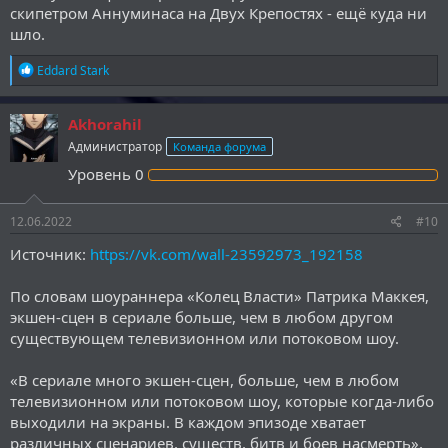
скипетром Аннуминаса на Двух Крепостях - ещё куда ни
шло.
Р
Eddard Stark
е
а
к
Akhorahil
ц
Администратор
Команда форума
и
и
Уровень
0
:
12.06.2022
#10
Источник:
https://vk.com/wall-23592973_192158
По словам шоураннера «Колец Власти» Патрика Маккея,
экшен-сцен в сериале больше, чем в любом другом
существующем телевизионном или потоковом шоу.
«В сериале много экшен-сцен, больше, чем в любом
телевизионном или потоковом шоу, которые когда-либо
выходили на экраны. В каждом эпизоде хватает
различных сценариев, существ, битв и боев насмерть»,