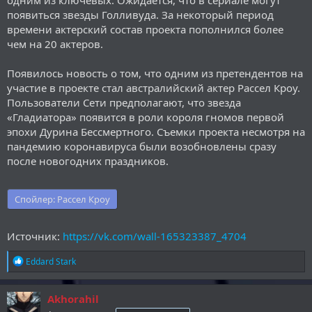
одним из ключевых. Ожидается, что в сериале могут
появиться звезды Голливуда. За некоторый период
времени актерский состав проекта пополнился более
чем на 20 актеров.
Появилось новость о том, что одним из претендентов на
участие в проекте стал австралийский актер Рассел Кроу.
Пользователи Сети предполагают, что звезда
«Гладиатора» появится в роли короля гномов первой
эпохи Дурина Бессмертного. Съемки проекта несмотря на
пандемию коронавируса были возобновлены сразу
после новогодних праздников.
Спойлер:
Рассел Кроу
Источник:
https://vk.com/wall-165323387_4704
Р
Eddard Stark
е
а
к
Akhorahil
ц