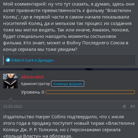
Мой комментарий: ну что тут сказать, я думаю, здесь они
хотят привнести преемственность к фильму "Властелин
Колец", где в первой части в самом начале показывали
носителей Колец, да и мельком так процесс их создания
тоже мы могли видеть. Так или иначе, Амазон, похоже,
будет специально находить моменты состыковок
фильма. Кто знает, может и Войну Последнего Союза в
конце сериала мы тоже увидим?
Р
Eddard Stark
и
Дунадан
е
а
к
Akhorahil
ц
Администратор
Команда форума
и
и
Уровень
0
:
23.05.2022
#9
Издательство Harper Collins подтвердило, что с июля
этого года в продажу поступит новый тираж «Властелина
Колец» Дж. Р. Р. Толкина, но с персонажами сериала
«Кольца Власти» на обложках.