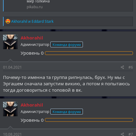
мир Толкина
pikabu.ru
Р
Akhorahil
и
Eddard Stark
е
а
к
Akhorahil
ц
Администратор
Команда форума
и
и
Уровень
0
:
01.04.2021
#6
Почему-то именна та группа рипнулась, брух. Ну мы с
Эргашем сначала запустим викию, а потом я попытаюсь
тогда договориться с топовой в вк.
Akhorahil
Администратор
Команда форума
Уровень
0
10.08.2021
#7