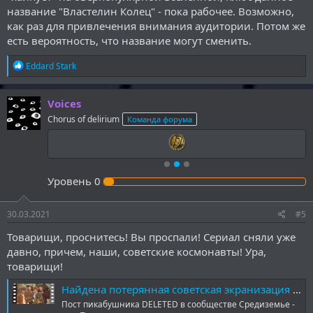
название "Властелин Колец" - пока рабочее. Возможно,
как раз для привлечения внимания аудитории. Потом же
есть вероятность, что название могут сменить.
Р
Eddard Stark
е
а
к
Voices
ц
Chorus of delirium
Команда форума
и
и
:
Уровень
0
30.03.2021
#5
Товарищи, проснитесь! Вы проспали! Сериал сняли уже
давно, причем, наши, советские космонавты! Ура,
товарищи!
Найдена потерянная советская экранизация «Властелина колец»
Пост пикабушника DELETED в сообществе Средиземье -