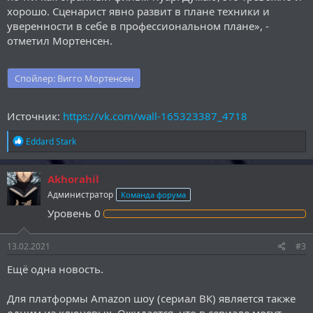
хорошо. Сценарист явно развит в плане техники и
уверенности в себе в профессиональном плане», -
отметил Мортенсен.
Спойлер:
Вигго Мортенсен
Источник:
https://vk.com/wall-165323387_4718
Р
Eddard Stark
е
а
к
Akhorahil
ц
Администратор
Команда форума
и
и
Уровень
0
:
13.02.2021
#3
Ещё одна новость.
Для платформы Amazon шоу (сериал ВК) является также