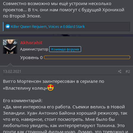
Совместно возможно мы ещё устроим несколько
проектов... В т.ч. они нам помогут с будущей Хроникой
по Второй Эпохе.
Р
Killer Queen Requiem
,
Voices
и
Eddard Stark
е
а
к
Akhorahil
ц
Администратор
Команда форума
и
и
Уровень
0
:
13.02.2021
#2
Вигго Мортенсен заинтересован в сериале по
«Властелину колец»
Его комментарий:
«Да, мне интересна его работа. Съемки велись в Новой
Зеландии. Хуан Антонио Байона хороший режиссер, так
что его, наверное, стоит посмотреть. Мне было бы
любопытно увидеть, как интерпретируют Толкина. Это
почти как странный фильм-нуар. Думаю, это тревожно и