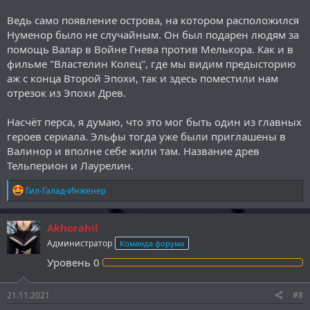
Ведь само появление острова, на котором расположился
Нуменор было не случайным. Он был подарен людям за
помощь Валар в Войне Гнева против Мелькора. Как и в
фильме "Властелин Колец", где мы видим предысторию
аж с конца Второй Эпохи, так и здесь поместили нам
отрезок из Эпохи Древ.
Насчёт перса, я думаю, что это мог быть один из главных
героев сериала. Эльфы тогда уже были приглашены в
Валинор и вполне себе жили там. Название древ
Тельперион и Лаурелин.
Р
Гил-Галад-Инженер
е
а
к
Akhorahil
ц
Администратор
Команда форума
и
и
Уровень
0
:
21.11.2021
#8