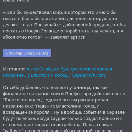
«Если бы существовал мир, в котором это имело бы
смысл и было бы органично для идеи, которую они
делают, то да. Послушайте, дайте любой предлог, чтобы
поехать в Новую Зеландию поработать над чем-то, и я
абсолютно готов», — заявляет артист.
Спойлер:
Элайджа Вуд
Источник:
Актер Элайджа Вуд прокомментировал
название.. | Властелин колец | Сериал (vk.com)
От себя добавлю, что вышла путанница, так как
финальное название книги Профессора действительно
"Властелин колец", однако он сам рассматривал
название как: "Падение Властелина Колец и
возвращение Короля". Ну а вообще, события в Сериале
будут по эпохе, когда Саурон только создал Кольцо и с
его помощью творил непотребства. Плюс, сериал
"хайпует" на оверпопулярной вселенной, плюс данное