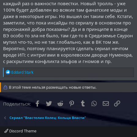
каждый раз о важности повестки. Новый тролль - уже
100% будет добавлен во всякие там фанатские моды и
даже в некоторые игры. Но вышел он таким себе. Кстати,
заметили, что пока инсайды по сериалу в основном про
персонажей добра показаны? Да и в принципе в конце
ВЭ особо то зла не было, там где-то в Средиземье Саурон
мутил что-то, но не так глобально, как в ВК том же.
Вероятно, поэтому планируется сделать сериал нечтом
вроде ИП: с интригами в королевском дворце Нуменора,
с раскрытием конфликта эльфов и гномов и пр.
Р
Eddard Stark
е
а
к
В этой теме нельзя размещать новые ответы.
ц
и
и
Facebook
Twitter
Reddit
Pinterest
Tumblr
WhatsApp
Электронна
Ссылка
Поделиться:
:
Сериал "Властелин Колец: Кольца Власти"
Discord Theme