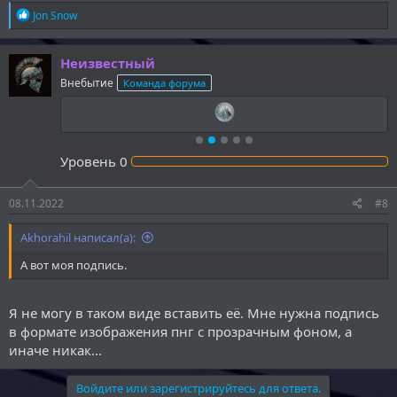
Р
Jon Snow
е
а
к
Неизвестный
ц
Внебытие
Команда форума
и
и
:
Уровень
0
08.11.2022
#8
Akhorahil написал(а):
А вот моя подпись.
Я не могу в таком виде вставить её. Мне нужна подпись
в формате изображения пнг с прозрачным фоном, а
иначе никак...
Войдите или зарегистрируйтесь для ответа.