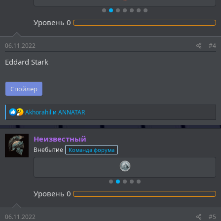
Уровень
0
06.11.2022
#4
Eddard Stark
Спойлер
Р
Akhorahil
и
ANNATAR
е
а
к
Неизвестный
ц
Внебытие
Команда форума
и
и
:
Уровень
0
06.11.2022
#5