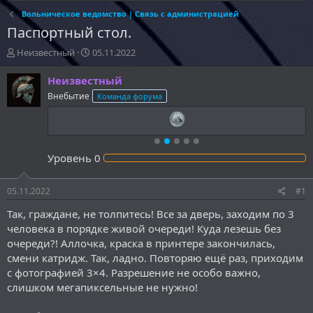
Вольническое ведомство | Связь с администрацией
Паспортный стол.
А
Д
Неизвестный
05.11.2022
в
а
т
т
Неизвестный
о
а
Внебытие
Команда форума
р
н
т
а
е
ч
м
а
ы
л
Уровень
0
а
05.11.2022
#1
Так, граждане, не толпитесь! Все за дверь, заходим по 3
человека в порядке живой очереди! Куда лезешь без
очереди?! Аллочка, краска в принтере закончилась,
смени катридж. Так, ладно. Повторяю ещё раз, приходим
с фотографией 3×4. Разрешение не особо важно,
слишком мегапиксельные не нужно!