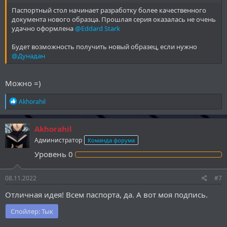
Паспортный стол начинает разработку более качественного
документа нового образца. Прошлая серия оказалась не очень
удачно оформлена
@Eddard Stark
Будет возможность получить новый образец, если нужно
@Дунадан
Можно =)
Р
Akhorahil
е
а
к
Akhorahil
ц
Администратор
Команда форума
и
и
Уровень
0
:
08.11.2022
#7
Отличная идея! Всем паспорта, да. А вот моя подпись.
Спойлер:
Тык