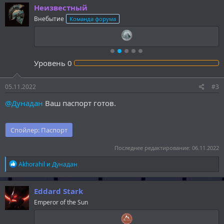
Неизвестный
Внебытие
Команда форума
Уровень
0
05.11.2022
#3
@Дунадан
Ваш паспорт готов.
Спойлер:
Паспорт
Последнее редактирование:
06.11.2022
Р
Akhorahil
и
Дунадан
е
а
к
Eddard Stark
ц
Emperor of the Sun
и
и
: