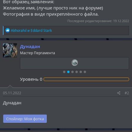
Вот образец заявления:
Желаемое имя, (лучше просто ник на форуме)
Фотография в виде прикреплëнного файла.
Последнее редактирование:
19.12.2022
Р
Akhorahil
и
Eddard Stark
е
а
к
Дунадан
ц
Мастер Пергамента
и
и
:
Уровень
0
05.11.2022
#2
Дунадан
Спойлер:
Моя фотка