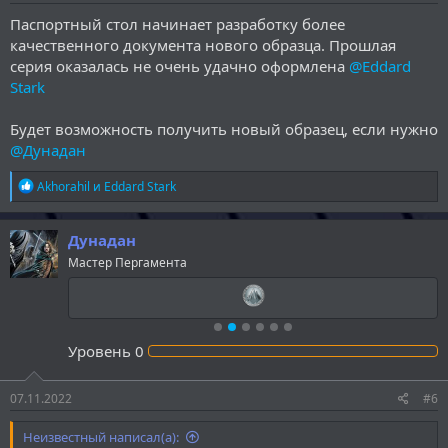
Паспортный стол начинает разработку более
качественного документа нового образца. Прошлая
серия оказалась не очень удачно оформлена
@Eddard
Stark
Будет возможность получить новый образец, если нужно
@Дунадан
Р
Akhorahil
и
Eddard Stark
е
а
к
Дунадан
ц
Мастер Пергамента
и
и
:
Уровень
0
07.11.2022
#6
Неизвестный написал(а):