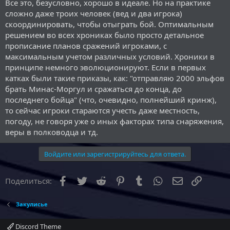
Все это, безусловно, хорошо в идеале. Но на практике
Нельзя пренебрегать этим.
сложно даже троих человек (вед и два игрока)
скоординировать, чтобы отыграть бой. Оптимальным
решением во всех хрониках было просто детальное
прописание планов сражений игроками, с
максимальным учетом различных условий. Хроники в
принципе немного эволюционируют. Если в первых
катках были такие приказы, как: "отправляю 2000 эльфов
брать Минас-Моргул и сражаться до конца, до
последнего бойца" (что, очевидно, полнейший кринж),
то сейчас игроки стараются учесть даже местность,
погоду, не говоря уже о иных факторах типа снаряжения,
веры в полководца и тд.
Войдите или зарегистрируйтесь для ответа.
Facebook
Twitter
Reddit
Pinterest
Tumblr
WhatsApp
Электронна
Ссылка
Поделиться:
Закулисье
Discord Theme