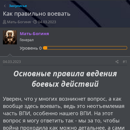
Закулисье
Как правильно воевать
А
Д
Мать-Богиня
04.03.2023
в
а
т
т
Мать-Богиня
о
а
Генерал
р
н
Уровень
0
т
а
е
ч
м
а
04.03.2023
#1
ы
л
а
Основные правила ведения
боевых действий
Уверен, что у многих возникнет вопрос, а как
вообще здесь воевать, ведь это неотъемлемая
часть ВПИ, особенно нашего ВПИ. На этот
вопрос я могу ответить так - мы за то, чтобы
война проходила как можно детальнее, а сами