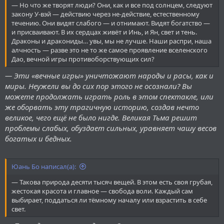
— Но что же творят люди? Они, как и все под солнцем, следуют
закону У-вэй — действию через не-действие, естественному
течению. Они видят слабого — и отнимают. Видят богатство —
и присваивают. В их сердцах живёт и Инь, и Ян, свет и тень.
Драконы и дракониды… увы, мы не лучше. Наши распри, наша
алчность — разве это не то же самое проявление вселенского
Дао, вечной игры противоборствующих сил?
— Эти «вечные игры» уничтожают народы и расы, как и
миры. Неужели вы до сих пор этого не осознали? Вы
можете продолжать играть роль в этом спектакле, или
же оборвать эту трагичную историю, создав нечто
великое, чего ещё не было нигде. Великая Тьма решит
проблемы слабых, обуздает сильных, уравняет чашу весов
богатых и бедных.
Юань Бо написал(а):
— Такова природа десяти тысяч вещей. В этом есть своя грубая,
жестокая красота и главное — свобода воли. Каждый сам
выбирает, поддаться ли тёмному началу или взрастить в себе
свет.