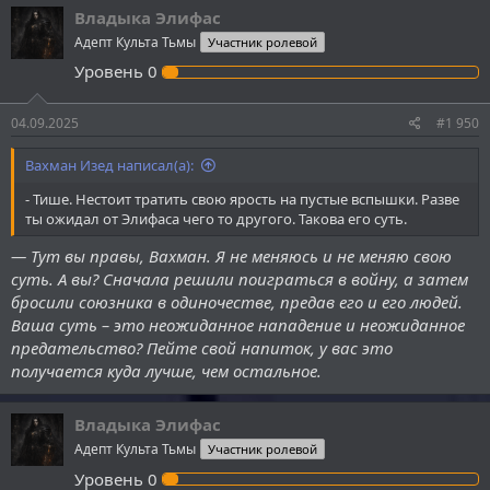
к
Владыка Элифас
ц
Адепт Культа Тьмы
Участник ролевой
и
и
Уровень
0
:
04.09.2025
#1 950
Вахман Изед написал(а):
- Тише. Нестоит тратить свою ярость на пустые вспышки. Разве
ты ожидал от Элифаса чего то другого. Такова его суть.
— Тут вы правы, Вахман. Я не меняюсь и не меняю свою
суть. А вы? Сначала решили поиграться в войну, а затем
бросили союзника в одиночестве, предав его и его людей.
Ваша суть – это неожиданное нападение и неожиданное
предательство? Пейте свой напиток, у вас это
получается куда лучше, чем остальное.
Владыка Элифас
Адепт Культа Тьмы
Участник ролевой
Уровень
0