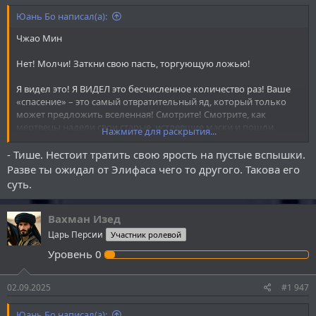
Юань Бо написал(а):
Чжао Мин
Нет! Молчи! Заткни свою пасть, торгующую ложью!
Я видел это! Я ВИДЕЛ это бесчисленное количество раз! Ваше
«спасение» – это самый отвратительный яд, который только
может предложить вселенная! Смотрите! Смотрите, как
мертвецы надели свои старые, истлевшие маски и пошли
Нажмите для раскрытия...
обманывать тех, кто слишком отчаялся, чтобы видеть разницу
между надеждой и пыткой!
- Тише. Нестоит тратить свою ярость на пустые вспышки.
Разве ты ожидал от Элифаса чего то другого. Такова его
Этот спектакль с исцелением… Мою ярость не передать
суть.
словами! Ты смотришь на этих людей и видишь успех? А я вижу
осквернение! Ты погасил в них жизнь! Ты украл у девочки её
будущее, её слёзы, её смех, её право ошибаться и любить! Ты
Вахман Изед
подменил её душу на эту… эту пустую куклу с послушной
Царь Персии
Участник ролевой
улыбкой! Это не спасение – это надругательство над самой
Уровень
0
сутью бытия!
Разве ты не видишь? Ты не дал им силу! Ты надел на них
02.09.2025
#1 947
ошейники! Ты ампутировал их души, чтобы они больше не
чувствовали боли, и назвал это милостью! Да как ты СМЕЕШЬ?!
Юань Бо написал(а):