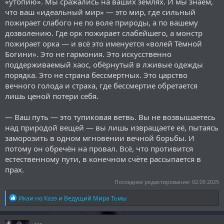
«утопию». Мы сражались на ваших землях. И мы знаем,
что ваш «идеальный мир» — это мир, где сильный
пожирает слабого не по воле природы, а по вашему
дозволению. Где орк пожирает слабейшего, а монстр
пожирает орка — и всё это именуется «волей Тёмной
Богини». Это не гармония. Это искусственно
поддерживаемый хаос, обёрнутый в лживые одежды
порядка. Это не страна бессмертных. Это царство
вечного голода и страха, где бессмертие обретается
лишь ценой потери себя.
— Ваш путь — это тупиковая ветвь. Вы не возвышаетесь
над природой вещей — вы лишь извращаете её, пытаясь
заморозить в одном мгновении вечной борьбы. И
потому он обречён на провал. Всё, что противится
естественному пути, в конечном счёте рассыпается в
прах.
Последнее редактирование:
02.09.2025
Р
Икаи но Казэ
и
Ведущий Мира Тьмы
е
а
к