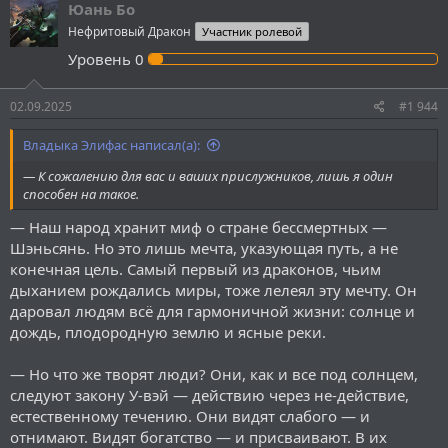
Юань Бо
Нефритовый Дракон
Участник ролевой
Уровень
0
02.09.2025
#1 944
Владыка Элифас написал(а):
— К сожалению для вас и ваших прислужников, лишь я один
способен на такое.
— Наш народ хранит миф о стране бессмертных —
Шэньсянь. Но это лишь мечта, указующая путь, а не
конечная цель. Самый первый из драконов, чьим
дыханием рождались миры, тоже лелеял эту мечту. Он
даровал людям всё для гармоничной жизни: солнце и
дождь, плодородную землю и ясные реки.
— Но что же творят люди? Они, как и все под солнцем,
следуют закону У-вэй — действию через не-действие,
естественному течению. Они видят слабого — и
отнимают. Видят богатство — и присваивают. В их