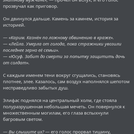
прозвучал как приговор.
Он двинулся дальше. Камень за камнем, история за
историей.
—
«Карим. Казнён по ложному обвинению в краже».
—
«Лейла. Умерла от голода, пока стражники увозили
последнее зерно её семьи».
—
«Юсуф. Забит до смерти за попытку защитить дочь
от солдат».
С каждым именем тени вокруг сгущались, становясь
плотнее, злее. Казалось, сам воздух наполнялся шепотом
несправедливо забытых душ.
Элифас поднялся на центральный холм, где стояла
полуразрушенная небольшая мечеть. Он повернулся к
множественным могилам, его глаза вспыхнули
багровым светом.
—
Вы слышите их?
— его голос прорвал тишину,