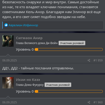
безопасность снаружи и мир внутри. Самые достойные
из нас, те кто владеет ключами понимания, становятся
советниками Кель-Анор. Благодаря нам Элинор всё еще
един, а его свет сияет подобно звездам на небе.
Р
Аврелиан Илфиннор
е
а
к
Сигмаон Анир
ц
Глава Великого дома Ди-Вейн
Участник ролевой
и
и
Уровень
0
:
06.09.2025
#1 959
ДД1, ДД2 - тайные послания отправлены.
Икаи но Казэ
Глава Дома Фукуроу
Участник ролевой
Уровень
0
06.09.2025
#1 960