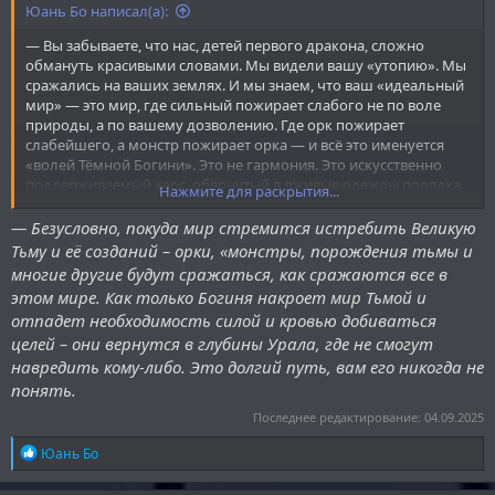
Юань Бо написал(а):
— Вы забываете, что нас, детей первого дракона, сложно
обмануть красивыми словами. Мы видели вашу «утопию». Мы
сражались на ваших землях. И мы знаем, что ваш «идеальный
мир» — это мир, где сильный пожирает слабого не по воле
природы, а по вашему дозволению. Где орк пожирает
слабейшего, а монстр пожирает орка — и всё это именуется
«волей Тёмной Богини». Это не гармония. Это искусственно
поддерживаемый хаос, обёрнутый в лживые одежды порядка.
Нажмите для раскрытия...
Это не страна бессмертных. Это царство вечного голода и
страха, где бессмертие обретается лишь ценой потери себя.
— Безусловно, покуда мир стремится истребить Великую
Тьму и её созданий – орки, «монстры, порождения тьмы и
— Ваш путь — это тупиковая ветвь. Вы не возвышаетесь над
многие другие будут сражаться, как сражаются все в
природой вещей — вы лишь извращаете её, пытаясь
этом мире. Как только Богиня накроет мир Тьмой и
заморозить в одном мгновении вечной борьбы. И потому он
отпадет необходимость силой и кровью добиваться
обречён на провал. Всё, что противится естественному пути, в
целей – они вернутся в глубины Урала, где не смогут
конечном счёте рассыпается в прах.
навредить кому-либо. Это долгий путь, вам его никогда не
понять.
Последнее редактирование:
04.09.2025
Р
Юань Бо
е
а