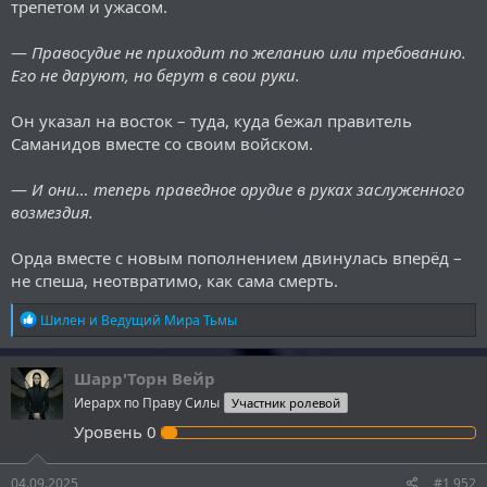
трепетом и ужасом.
—
Правосудие не приходит по желанию или требованию.
Его не даруют, но берут в свои руки.
Он указал на восток – туда, куда бежал правитель
Саманидов вместе со своим войском.
—
И они… теперь праведное орудие в руках заслуженного
возмездия.
Орда вместе с новым пополнением двинулась вперёд –
не спеша, неотвратимо, как сама смерть.
Р
Шилен
и
Ведущий Мира Тьмы
е
а
к
Шарр'Торн Вейр
ц
Иерарх по Праву Силы
Участник ролевой
и
и
Уровень
0
:
04.09.2025
#1 952