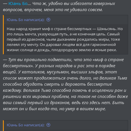
—
Юань Бо
...
Что ж, удобно вы избегаете каверзных
вопросов, впрочем, меня это не удивило совсем.
Юань Бо написал(а):
Наш народ хранит миф о стране бессмертных — Шэньсянь. Но
это лишь мечта, указующая путь, а не конечная цель. Самый
первый из драконов, чьим дыханием рождались миры, тоже
лелеял эту мечту. Он даровал людям всё для гармоничной
жизни: солнце и дождь, плодородную землю и ясные реки.
— Тут вы правильно подметили, что это «миф о стране
бессмертных». У разных народов и рас это в порядке
вещей. У католиков, мусульман, высших эльфов, этот
список может продолжаться очень долго, но Великая Тьма
способна обуздать смерть и даровать бессмертие
каждому. Великая Тьма способна помочь в исцелении ран и
решении всех мировых проблем, на такое не способен даже
ваш самый первый из драконов, ведь его здесь нет. Быть
может он и был когда-то, но умер в вашем мире.
Юань Бо написал(а):