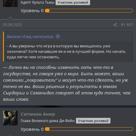
Адепт Культа Тьмы
Участник ролевой
Уровень
0
05.09.2025
#1 957
Вахман Изед написал(а):
- А вы уверены что игра в которую вы вмещались уже
окончена? Хотя начавшие ее и не в лучшей форме. Но начать
куда легче чем остановить.
— Лично вы не способны изменить хоть что-то в
государстве, не говоря уже о мире. Быть может, ваши
союзники „покровители“ и могут что-то сделать, но уж
точно не вы. Ваши решения и результаты в землях
Сырдарьи и Саманидах говорят об этом куда точнее, чем
ваши слова.
Сигмаон Анир
Глава Великого дома Ди-Вейн
Участник ролевой
Уровень
0