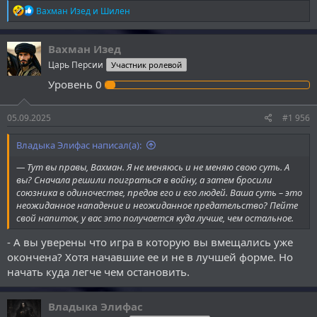
Р
Вахман Изед
и
Шилен
е
а
к
Вахман Изед
ц
Царь Персии
Участник ролевой
и
и
Уровень
0
:
05.09.2025
#1 956
Владыка Элифас написал(а):
— Тут вы правы, Вахман. Я не меняюсь и не меняю свою суть. А
вы? Сначала решили поиграться в войну, а затем бросили
союзника в одиночестве, предав его и его людей. Ваша суть – это
неожиданное нападение и неожиданное предательство? Пейте
свой напиток, у вас это получается куда лучше, чем остальное.
- А вы уверены что игра в которую вы вмещались уже
окончена? Хотя начавшие ее и не в лучшей форме. Но
начать куда легче чем остановить.
Владыка Элифас