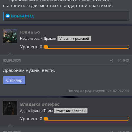
становиться для мертвых стандартной практикой.
Р
Вахман Изед
е
а
к
Юань Бо
ц
Нефритовый Дракон
Участник ролевой
и
и
Уровень
0
:
02.09.2025
#1 942
Драконам нужны вести.
Спойлер
Последнее редактирование:
02.09.2025
Владыка Элифас
Адепт Культа Тьмы
Участник ролевой
Уровень
0