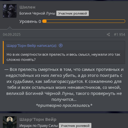
Шилен
Богиня Черной Луны
Участник ролевой
Уровень
0
04.09.2025
#1 954
Шарр'Торн Вейр написал(а):
Но в их смертности вся прелесть и весь смысл, неужели это так
сложно понять?
— Вся прелесть смертных в том, что самых противных и
недостойных из них легко убить, а до этого поиграть с
их судьбами, как заблагорассудится. К сожалению для
тебя и всех остальных моих ненавистников, со мной,
великой Богиней Чёрной Луны, такого провернуть не
получится...
*притворно прослезилась*
Шарр'Торн Вейр
Иерарх по Праву Силы
Участник ролевой