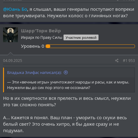
@Юань Бо
, я слышал, ваши генералы поступают вопреки
воле триумвирата. Неужели колосс о глиняных ногах?
Шарр'Торн Вейр
Иерарх по Праву Силы
Участник ролевой
Уровень
0
04.09.2025
#1 953
Владыка Элифас написал(а):
— Эти «вечные игры» уничтожают народы и расы, как и миры.
Неужели вы до сих пор этого не осознали?
Но в их смертности вся прелесть и весь смысл, неужели
это так сложно понять?
А... Кажется я понял. Ваш план - уморить со скуки весь
белый свет? Это очень хитро, я бы даже сразу и не
подумал.