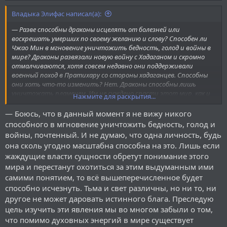
Владыка Элифас написал(а):
— Разве способны драконы исцелять от болезней или
воскрешать умерших по своему желанию и слову? Способен ли
Чжао Мин в мгновение уничтожить бедность, голод и войны в
мире? Драконы развязали новую войну с Хадаганом и скромно
отмалчиваются, хотя совсем недавно они поддерживали
военный поход в Пратихару со стороны хадаганцев. Способны
они хоть что-то изменить? Нет. Драконы способны лишь
уничтожать пламенем. Им не суждено спасти этот мир, как и
Нажмите для раскрытия...
другим. Лишь Великая Тьма обуздает ненависть и ярость.
— Боюсь, что в данный момент я не вижу никого
способного в мгновение уничтожить бедность, голод и
войны, почтенный. И не думаю, что одна личность, будь
она сколь угодно масштабна способна на это. Лишь если
жаждущие власти сущности обретут понимание этого
мира и перестанут охотиться за этим выдуманным ими
самими понятием, то всё вышеперечисленное будет
способно исчезнуть. Тьма и свет различны, но ни то, ни
другое не может даровать истинного блага. Преследую
цель изучить эти явления мы во многом забыли о том,
что помимо духовных энергий в мире существует