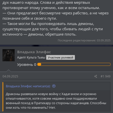
дух нашего народа. Слова и действия мертвых
строите страну бессмертных. Вы строите огромную, идеальную
противоречат этому учению, как и всем остальным.
тюрьму для душ.
— Они предлагают бессмертие через рабство, а не через
— Вы забываете, что нас, детей первого дракона, сложно
познание себя и своего пути.
обмануть красивыми словами. Мы видели вашу «утопию». Мы
— Такое могли бы проповедовать лишь демоны,
сражались на ваших землях. И мы знаем, что ваш «идеальный
существующие для того, чтобы сбивать людей с пути
мир» — это мир, где сильный пожирает слабого не по воле
истинного — демоны, обретшие плоть.
природы, а по вашему дозволению. Где орк пожирает
слабейшего, а монстр пожирает орка — и всё это именуется
Последнее редактирование:
03.09.2025
«волей Тёмной Богини». Это не гармония. Это искусственно
поддерживаемый хаос, обёрнутый в лживые одежды порядка.
Владыка Элифас
Это не страна бессмертных. Это царство вечного голода и
Адепт Культа Тьмы
Участник ролевой
страха, где бессмертие обретается лишь ценой потери себя.
Уровень
0
— Ваш путь — это тупиковая ветвь. Вы не возвышаетесь над
природой вещей — вы лишь извращаете её, пытаясь
заморозить в одном мгновении вечной борьбы. И потому он
04.09.2025
#1 949
обречён на провал. Всё, что противится естественному пути, в
конечном счёте рассыпается в прах.
Владыка Элифас написал(а):
Драконы развязали новую войну с Хадаганом и скромно
отмалчиваются, хотя совсем недавно они поддерживали
военный поход в Пратихару со стороны хадаганцев. Способны
они хоть что-то изменить? Нет.