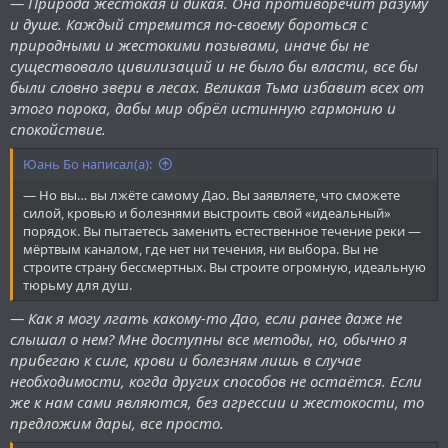
— Природа жестокая и дикая. Она противоречит разуму
и душе. Каждый стремится по-своему бороться с
природными и жестокими позывами, иначе бы не
существовало цивилизаций и не было бы власти, все бы
были словно звери в лесах. Великая Тьма избавит всех от
этого порока, дабы мир обрёл истинную гармонию и
спокойствие.
Юань Бо написал(а):
— Но вы… вы лжёте самому Дао. Вы заявляете, что сможете
силой, кровью и болезнями выстроить свой «идеальный»
порядок. Вы пытаетесь заменить естественное течение реки —
мёртвым каналом, где нет ни течения, ни выбора. Вы не
строите страну бессмертных. Вы строите огромную, идеальную
тюрьму для душ.
— Как я могу лгать какому-то Дао, если ранее даже не
слышал о нем? Мне доступны все методы, но, обычно я
прибегаю к силе, крови и болезням лишь в случае
необходимости, когда других способов не остаётся. Если
же к нам сами являются, без агрессии и жестокости, то
предложим дары, все просто.