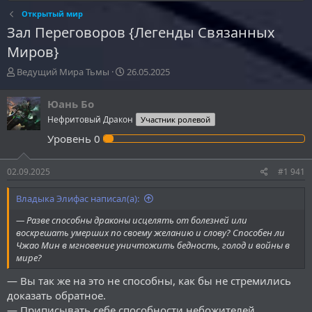
Открытый мир
Зал Переговоров {Легенды Связанных
Миров}
А
Д
Ведущий Мира Тьмы
26.05.2025
в
а
т
т
Юань Бо
о
а
Нефритовый Дракон
Участник ролевой
р
н
т
а
Уровень
0
е
ч
м
а
ы
л
02.09.2025
#1 941
а
Владыка Элифас написал(а):
— Разве способны драконы исцелять от болезней или
воскрешать умерших по своему желанию и слову?
Способен ли
Чжао Мин в мгновение уничтожить бедность, голод и войны в
мире?
— Вы так же на это не способны, как бы не стремились
доказать обратное.
— Приписывать себе способности небожителей,