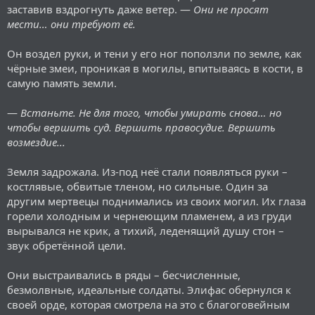
заставив вздрогнуть даже ветер. —
Они не просят
мести… они
требуют
её.
Он воздел руки, и тени у его ног поползли по земле, как
чёрные змеи, проникая в могилы, впитываясь в кости, в
самую память земли.
—
Встаньте. Не для того, чтобы умирать снова… но
чтобы
вершить суд. Вершить правосудие. Вершить
возмездие...
Земля задрожала. Из-под неё стали появляться руки –
костлявые, обвитые тленом, но сильные. Один за
другим мертвецы поднимались из своих могил. Их глаза
горели холодным и чернеющим пламенем, а из груди
вырывался не крик, а тихий, леденящий душу стон –
звук обретённой цели.
Они выстраивались в ряды – бесчисленные,
безмолвные, идеальные солдаты. Элифас обернулся к
своей орде, которая смотрела на это с благоговейным