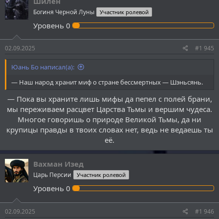
Шилен
ц
Богиня Черной Луны
Участник ролевой
и
и
Уровень
0
:
02.09.2025
#1 945
Юань Бо написал(а):
— Наш народ хранит миф о стране бессмертных — Шэньсянь.
— Пока вы храните лишь мифы да пепел с полей брани,
мы переживаем расцвет Царства Тьмы и вершим чудеса.
Многое говоришь о природе Великой Тьмы, да ни
крупицы правды в твоих словах нет, ведь не ведаешь ты
её.​
Вахман Изед
Царь Персии
Участник ролевой
Уровень
0
02.09.2025
#1 946