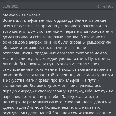
06.09.2025
#1 958
Мемуары Сигмаона
Война для эльфов великого дома Ди Вейн это прежде
всего искусство. Во времена до великого раскола и ло
того как этот дом стал великим, первые отцы-основатели
дома называли себя танцорами клинка. В отличие от
воинов дома аларах, они не были скованы рыцарскими
обетами и моралью, но, в отличие от ныне
отколовшихся и преданных damnatio memoriae домов,
мы не были ведомы жаждой удовольствий. Путь воина
Ди Вейн был похож на путь монаха и лежал через
самопознание и понимание. Находясь всегда на грани в
поисках баланса и золотой середины, мы стали лучшими
в искусстве магии среди прочих эльфов. На пути к
становлению Великим домом мы прислушивались в
первую очередь к своему сердцу и разуму, ибо нет лучше
царя, чем тот что внутри тебя. Парадоксально, но
несмотря на репутацию самого "своевольного" дома мы
сделали для Элинора больше чем те, кто нас за это
осуждал. Мы дали нашей большой семье самое главное -