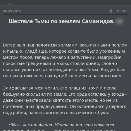
04.09.2025
#1 951
Шествие Тьмы по землям Саманидов.
(2)
Ветер выл над пологими холмами, засыпанными пеплом
и пылью. Кладбище, которое когда-то было ухоженным
местом покоя, теперь лежало в запустении. Надгробия,
покрытые трещинами и мхом, стояли криво, словно
пытаясь укрыться от всевидящего ока Тьмы. Воздух был
густым и тяжёлым, пахнущий тлением и разложением.
Элифас шагал меж могил, его плащ из ночи и пепла
бесшумно скользил по земле. Его орда осталась у входа –
даже они чувствовали святость этого места, но не из
почтения, а из предвкушения. Он остановился у первого
надгробия, пальцы коснулись высеченных букв.
—
«
Здесь лежит Алиша. Убита за то, что отказала
знатному мужчине»,
— прочёл он вслух, и его голос