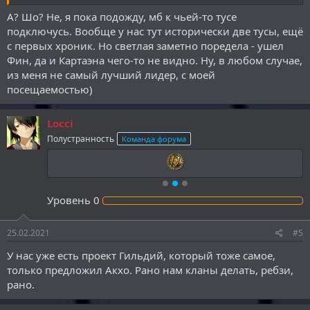
А? Шо? Не, я пока подожду, мб к чьей-то тусе
подключусь. Вообще у нас тут исторически две тусы, ещё
с первых хроник. Но светлая заметно поредела - ушел
Фин, да и Картаэна чего-то не видно. Ну, в любом случае,
из меня не самый лучший лидер, с моей
посещаемостью)
Locci
Полустранность
Команда форума
Уровень
0
25.02.2021
#5
У нас уже есть проект Гильдий, который тоже самое,
только предложил Акхо. Рано нам кланы делать, ребзи,
рано.