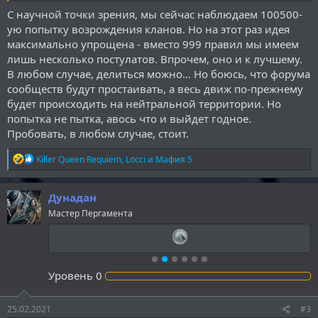
дополнительные возможности.
С научной точки зрения, мы сейчас наблюдаем 100500-
ую попытку возрождения кланов. Но на этот раз идея
За участие в турнирах, конкурсах, мафиях будут начисляться
максимально упрощена - вместо 999 правил мы имеем
баллы, а так же за победы на них. Особенно будут
лишь несколько постулатов. Впрочем, оно и к лучшему.
вознаграждаться полезные действия для развитие сайта такие
В любом случае, делиться можно... Но боюсь, что форума
как привлечение новых людей на него, дизайнерская
сообществ будут простаивать, а весь движ по-прежнему
деятельность, организация мероприятий такие как мафия,
ролевая, Хроника, турнир, конкурс и пр.
будет происходить на нейтральной территории. Но
попытка не пытка, авось что и выйдет годное.
Самое важное что никто не будет обязан делать что либо.
Пробовать, в любом случае, стоит.
Лидер сообщества не может заставлять члена сообщества
делать что-то. Всё на добровольной основе. А так атмосферу в
Р
Killer Queen Requiem
,
Locci
и
Мафия 5
сообществе лидеры устанавливают сами. Я могу выдавать
е
задания на сообщество, а вы его можете выполнять, если
а
захотите. Потом я оценю выполнение и будут зачислены
к
Дунадан
баллы. В конце каждого квартала будут подсчитываться баллы
ц
Мастер Пергамента
и
и будут выдаваться знаки отличия сообществу-победителю.
и
:
Думаю для начала достаточно будет двух сообществ.
Уровень
0
25.02.2021
#3