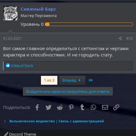
а
к
Снежный Барс
ц
Мастер Пергамента
и
и
Уровень
0
:
01.03.2021
#20
Вот самое главное определиться с сеттингом и чертами
характера и способностями. И не городить стату.
Р
Eddard Stark
е
а
к
Last
1 из 3
Вперёд
ц
и
Войдите или зарегистрируйтесь для ответа.
и
:
Facebook
Twitter
Reddit
Pinterest
Tumblr
WhatsApp
Электронна
Ссылка
Поделиться:
Вольническое ведомство | Связь с администрацией
Discord Theme