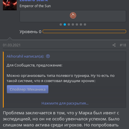
ц
Emperor of the Sun
и
и
:
Уровень
0
01.03.2021
#18
Akhorahil написал(а):
Для Сообществ, предложение:
Можно организовать типа полевого турнира. Ну то есть по
такой системе, что я советовал ведущим хроник:
Спойлер:
Механика
Нажмите для раскрытия...
--
Да, перед этим нужно определиться с сеттингом и созданием
Проблема заключается в том, что у Марка был ивент с
перса. Также будут черты героя, которые ответственны будут за
экспедицией, но он не особо увенчался успехом. Было
модификаторы к броскам на что-либо. Игроки будут знать две
из 5 черт, кстати.
слишком мало актива среди игроков. Но попробовать