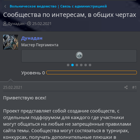
Вольническое ведомство | Связь с администрацией
Сообщества по интересам, в общих чертах
А
Д
Дунадан
25.02.2021
в
а
т
т
Дунадан
о
а
Мастер Пергамента
р
н
т
а
е
ч
м
а
ы
л
Уровень
0
а
25.02.2021
#1
Приветствую всех!
Проект представляет собой создание сообществ, с
отдельным подфорумом для каждого где участники
могут общаться на любые не запрещённые правилами
сайта темы. Сообщества могут состязаться в турнирах,
конкурсах, получать дополнительные плюшки в