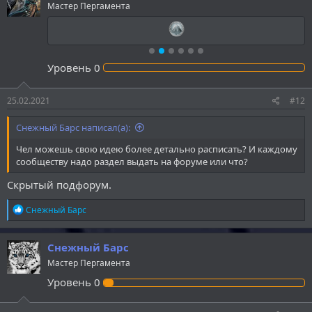
Мастер Пергамента
Уровень
0
25.02.2021
#12
Снежный Барс написал(а):
Чел можешь свою идею более детально расписать? И каждому
сообществу надо раздел выдать на форуме или что?
Скрытый подфорум.
Р
Снежный Барс
е
а
к
Снежный Барс
ц
Мастер Пергамента
и
и
Уровень
0
: