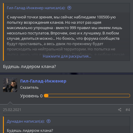
Гил-Галад-Инженер написал(а):
С научной точки зрения, мы сейчас наблюдаем 100500-ую
попытку возрождения кланов. Но на этот раз идея
максимально упрощена - вместо 999 правил мы имеем лишь
несколько постулатов. Впрочем, оно и к лучшему. В любом
случае, делиться можно... Но боюсь, что форума сообществ
будут простаивать, а весь движ по-прежнему будет
происходить на нейтральной территории. Но попытка не
пытка, авось что и выйдет годное. Пробовать, в любом случае,
Нажмите для раскрытия...
стоит.
Будешь лидером клана?
Гил-Галад-Инженер
Сказитель
Уровень
0
25.02.2021
#4
Дунадан написал(а):
Будешь лидером клана?