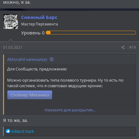
можно, я за.
Снежный Барс
Мастер Пергамента
Уровень
0
01.03.2021
#19
Akhorahil написал(а):
Для Сообществ, предложение:
Можно организовать типа полевого турнира. Ну то есть по
такой системе, что я советовал ведущим хроник:
Спойлер:
Механика
Нажмите для раскрытия...
--
Да, перед этим нужно определиться с сеттингом и созданием
Я то же, за.
перса. Также будут черты героя, которые ответственны будут за
модификаторы к броскам на что-либо. Игроки будут знать две
Р
Eddard Stark
из 5 черт, кстати.
е