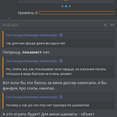
Мб, когда будут более соревновательные конкурсы (почему у
нас до сих пор нет турнира по шахматам) тогда и можно будет
Уровень
0
устраивать "бои за баллы" между кланами. Но чисто за актив в
хронике давать их не вижу смысла,
потому что сам люблю
пропасть на пару ходиков
. Вообще, я считаю, что надо
25.02.2021
#8
пробовать. Но:
1) Будет обидно, если придется отвлечь Боженек от более
Гил-Галад-Инженер написал(а):
важных дел ради создания плюшек, которые никто не будет
использовать.
так для них вроде даже вкладки нет
2) Если и делать кланы, то с полноценными турнирами между
ними, а не только с начислениями баллов за участие в
Попрошу,
покамест
нет.
проектах и развитии форума.
3) Для большинства идей для соревнования между кланами
Гил-Галад-Инженер написал(а):
нужны людэки, людэков мало. Нужно ждать, благо динамика
положительная (вроде).
Но, опять же, как показывает мое сердце, на желание писать
4) Гидра доминатус.
плюшка в виде баллов не очень влияет.
Вот если бы эти баллы за меня диссер написали, я бы
Вот такие пироги...
фанфик про слизь накатал.
Гил-Галад-Инженер написал(а):
почему у нас до сих пор нет турнира по шахматам
А кто играть будет? Для меня шахматы - объект