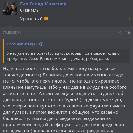
Гил-Галад-Инженер
Сказитель
Уровень
0
25.02.2021
#6
Locci написал(а):
У нас уже есть проект Гильдий, который тоже самое, только
предложил Акхо. Рано нам кланы делать, ребзи, рано.
Ну, у нас проект-то по большему счету на хрониках
только держится) Львиная доля постов именно оттуда.
Не то, чтобы это прям плохо... Но на одних хрониках
кланы не замутишь. Ибо у нас даже в флудилке особого
актива-то и нет. А если ее еще и поделить на две, чтоб
для каждого клана - что это будет? (сердечко мое чует,
что юзеры попишут что-то в клановые флудилки чисто
для лулзов, а потом вернутся в общую). Что касаемо
баллов... Ну, там когда-то медальки раздавали за
привлечение людей на форум - так для них вроде даже
вкладки нет (поправьте если все-таки раздали, а я