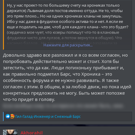
Ну, у нас проект-то по большему счету на хрониках только
держится) Львиная доля постов именно оттуда. Не то, чтобы
это прям плохо... Но на одних хрониках кланы не замутишь.
Ибо у нас даже в флудилке особого актива-то и нет. А если ее
еще и поделить на две, чтоб для каждого клана - что это будет?
(сердечко мое чует, что юзеры попишут что-то в клановые
флудилки чисто для лулзов, а потом вернутся в общую). Что
касаемо баллов... Ну, там когда-то медальки раздавали за
Нажмите для раскрытия...
привлечение людей на форум - так для них вроде даже
вкладки нет (поправьте если все-таки раздали, а я пропустил).
Довольно здраво все разложил и я со всем согласен, но
Аза участие - тут проблема в том. что ивенты у нас выглядят
попробовать действительно может и стоит. Хотя бы
примерно вот так: (хроника)(хроника)(хроника)(хроника)
затестить, что да как. Люди потихоньку прибывают и,
(хроника)(мафия)(какой-то ивент о котором все забыли еще до
как правильно подметил Барс, что Хроника – это
начала). Ах да, еще есть доска, за что пламенный респект
особенность форума и ее нужно развивать. Я также
Локки. Но, опять же, как показывает мое сердце, на желание
согласен с этим. В общем, я за любой движ, но пока идей
писать плюшка в виде баллов не очень влияет. Вот, например,
прихожу я домой, понимаю, что нужно написать пост на
конкретных предложить не могу. Быть может попозже
хронику/рассказ на доску. И в то же время понимаю, что моих
что-то придет в голову.
сил хватит на пару фраз, не больше. Поможет тут то, что мне за
Если вообще кому-то интересно это может быть, хехе.
этот пост баллов отсыплют? (Ладно, я тут уже прям
раскритиковался. На самом деле это не то чтобы моя позиция,
Р
Гил-Галад-Инженер
и
Снежный Барс
просто я пытаюсь найти подводные камни этого проекта).
е
а
Мб, когда будут более соревновательные конкурсы (почему у
к
Akhorahil