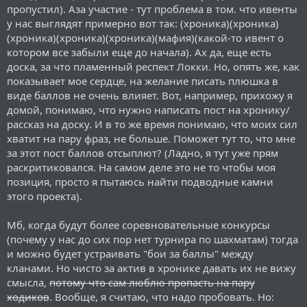
пропустил). Аза участие - тут проблема в том. что ивенты
у нас выглядят примерно вот так: (хроника)(хроника)
(хроника)(хроника)(хроника)(мафия)(какой-то ивент о
котором все забыли еще до начала). Ах да, еще есть
доска, за что пламенный респект Локки. Но, опять же, как
показывает мое сердце, на желание писать плюшка в
виде баллов не очень влияет. Вот, например, прихожу я
домой, понимаю, что нужно написать пост на хронику/
рассказ на доску. И в то же время понимаю, что моих сил
хватит на пару фраз, не больше. Поможет тут то, что мне
за этот пост баллов отсыплют? (Ладно, я тут уже прям
раскритиковался. На самом деле это не то чтобы моя
позиция, просто я пытаюсь найти подводные камни
этого проекта).
Мб, когда будут более соревновательные конкурсы
(почему у нас до сих пор нет турнира по шахматам) тогда
и можно будет устраивать "бои за баллы" между
кланами. Но чисто за актив в хронике давать их не вижу
смысла,
потому что сам люблю пропасть на пару
ходиков
. Вообще, я считаю, что надо пробовать. Но: