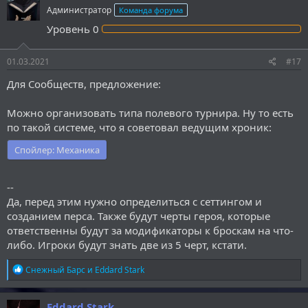
нас до сих пор нет турнира по шахматам) тогда и можно будет
ц
Администратор
Команда форума
и
устраивать "бои за баллы" между кланами. Но чисто за актив в
и
хронике давать их не вижу смысла,
потому что сам люблю
Уровень
0
:
пропасть на пару ходиков
. Вообще, я считаю, что надо
пробовать. Но:
01.03.2021
#17
1) Будет обидно, если придется отвлечь Боженек от более
важных дел ради создания плюшек, которые никто не будет
Для Сообществ, предложение:
использовать.
2) Если и делать кланы, то с полноценными турнирами между
ними, а не только с начислениями баллов за участие в
Можно организовать типа полевого турнира. Ну то есть
проектах и развитии форума.
по такой системе, что я советовал ведущим хроник:
3) Для большинства идей для соревнования между кланами
нужны людэки, людэков мало. Нужно ждать, благо динамика
Спойлер:
Механика
положительная (вроде).
4) Гидра доминатус.
--
Вот такие пироги...
Да, перед этим нужно определиться с сеттингом и
созданием перса. Также будут черты героя, которые
ответственны будут за модификаторы к броскам на что-
либо. Игроки будут знать две из 5 черт, кстати.
Р
Снежный Барс
и
Eddard Stark
е
а
к
Eddard Stark