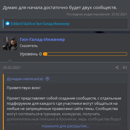
Думаю для начала достаточно будет двух сообществ.
Последнее редактирование:
25.02.2021
Р
Eddard Stark
и
Гил-Галад-Инженер
е
а
к
Гил-Галад-Инженер
ц
Сказитель
и
и
Уровень
0
:
25.02.2021
#2
Дунадан написал(а):
Приветствую всех!
Проект представляет собой создание сообществ, с отдельным
подфорумом для каждого где участники могут общаться на
любые не запрещённые правилами сайта темы. Сообщества
могут состязаться в турнирах, конкурсах, получать
дополнительные плюшки в Хрониках, ведь сообщества будут
ядром актива сайта, будут иметь привелегии в виде магазина,
Нажмите для раскрытия...
где могут за баллы, полученные на сайте, приобретать