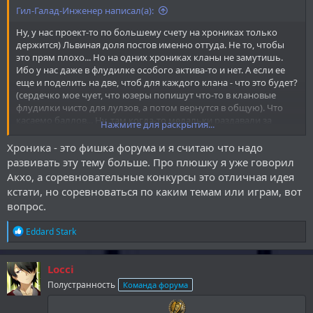
Гил-Галад-Инженер написал(а):
Ну, у нас проект-то по большему счету на хрониках только
держится) Львиная доля постов именно оттуда. Не то, чтобы
это прям плохо... Но на одних хрониках кланы не замутишь.
Ибо у нас даже в флудилке особого актива-то и нет. А если ее
еще и поделить на две, чтоб для каждого клана - что это будет?
(сердечко мое чует, что юзеры попишут что-то в клановые
флудилки чисто для лулзов, а потом вернутся в общую). Что
касаемо баллов... Ну, там когда-то медальки раздавали за
Нажмите для раскрытия...
привлечение людей на форум - так для них вроде даже
вкладки нет (поправьте если все-таки раздали, а я пропустил).
Хроника - это фишка форума и я считаю что надо
Аза участие - тут проблема в том. что ивенты у нас выглядят
развивать эту тему больше. Про плюшку я уже говорил
примерно вот так: (хроника)(хроника)(хроника)(хроника)
Акхо, а соревновательные конкурсы это отличная идея
(хроника)(мафия)(какой-то ивент о котором все забыли еще до
кстати, но соревноваться по каким темам или играм, вот
начала). Ах да, еще есть доска, за что пламенный респект
вопрос.
Локки. Но, опять же, как показывает мое сердце, на желание
писать плюшка в виде баллов не очень влияет. Вот, например,
Р
Eddard Stark
прихожу я домой, понимаю, что нужно написать пост на
е
хронику/рассказ на доску. И в то же время понимаю, что моих
а
сил хватит на пару фраз, не больше. Поможет тут то, что мне за
к
Locci
этот пост баллов отсыплют? (Ладно, я тут уже прям
ц
раскритиковался. На самом деле это не то чтобы моя позиция,
Полустранность
Команда форума
и
просто я пытаюсь найти подводные камни этого проекта).
и
: