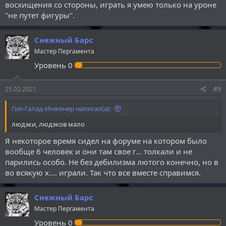
восхищения со стороны, играть я умею только на уроне
"не путет фигуры".
Снежный Барс
Мастер Пергамента
Уровень
0
25.02.2021
#9
Гил-Галад-Инженер написал(а):
людэки, людэков мало
Я некоторое время сидел на форуме на котором было
вообще 6 человек и они там свое г... толкали и не
парились особо. Не без дебилизма лютого конечно, но в
во всякую х.... играли. Так что все вместе справимся.
Снежный Барс
Мастер Пергамента
Уровень
0