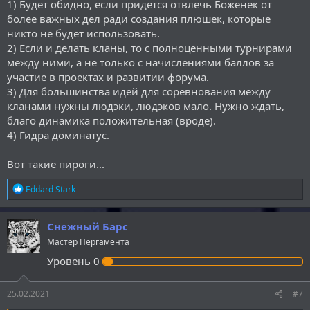
1) Будет обидно, если придется отвлечь Боженек от
более важных дел ради создания плюшек, которые
никто не будет использовать.
2) Если и делать кланы, то с полноценными турнирами
между ними, а не только с начислениями баллов за
участие в проектах и развитии форума.
3) Для большинства идей для соревнования между
кланами нужны людэки, людэков мало. Нужно ждать,
благо динамика положительная (вроде).
4) Гидра доминатус.
Вот такие пироги...
Р
Eddard Stark
е
а
к
Снежный Барс
ц
Мастер Пергамента
и
и
Уровень
0
:
25.02.2021
#7