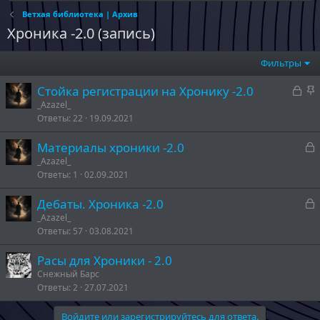
Ветхая библиотека | Архив
Хроника -2.0 (запись)
Фильтры
З
З
Стойка регистрации на Хронику -2.0
а
а
_Azazel_
Ответы
22
19.09.2021
к
к
р
р
З
Материалы хроники -2.0
ы
е
а
_Azazel_
т
п
Ответы
1
02.09.2021
к
а
л
р
е
З
Дебаты. Хроника -2.0
а
_Azazel_
т
о
Ответы
57
03.08.2021
к
а
р
Расы для Хроники - 2.0
Снежный Барс
т
Ответы
2
27.07.2021
а
Войдите или зарегистрируйтесь для ответа.