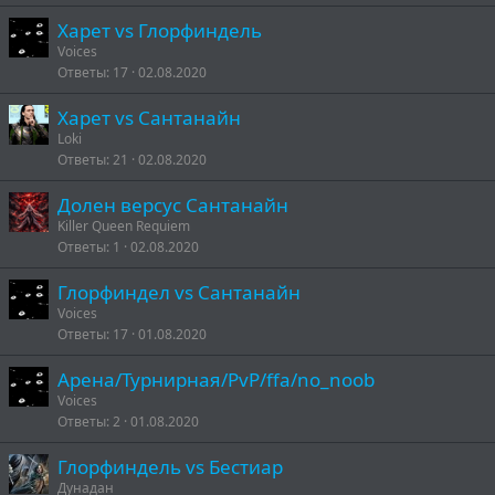
Харет vs Глорфиндель
Voices
Ответы
17
02.08.2020
Харет vs Сантанайн
Loki
Ответы
21
02.08.2020
Долен версус Сантанайн
Killer Queen Requiem
Ответы
1
02.08.2020
Глорфиндел vs Сантанайн
Voices
Ответы
17
01.08.2020
Арена/Турнирная/PvP/ffa/no_noob
Voices
Ответы
2
01.08.2020
Глорфиндель vs Бестиар
Дунадан