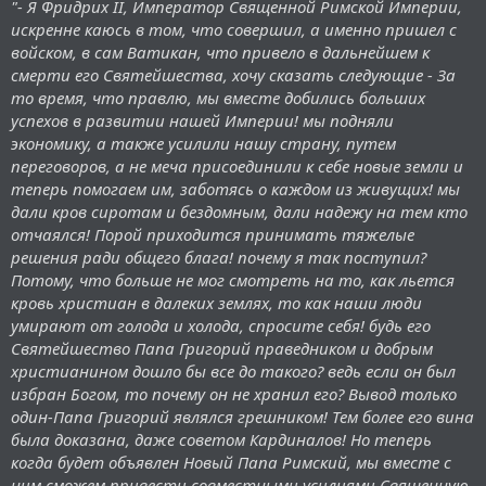
"- Я Фридрих II, Император Священной Римской Империи,
искренне каюсь в том, что совершил, а именно пришел с
войском, в сам Ватикан, что привело в дальнейшем к
смерти его Святейшества, хочу сказать следующие - За
то время, что правлю, мы вместе добились больших
успехов в развитии нашей Империи! мы подняли
экономику, а также усилили нашу страну, путем
переговоров, а не меча присоединили к себе новые земли и
теперь помогаем им, заботясь о каждом из живущих! мы
дали кров сиротам и бездомным, дали надежу на тем кто
отчаялся! Порой приходится принимать тяжелые
решения ради общего блага! почему я так поступил?
Потому, что больше не мог смотреть на то, как льется
кровь христиан в далеких землях, то как наши люди
умирают от голода и холода, спросите себя! будь его
Святейшество Папа Григорий праведником и добрым
христианином дошло бы все до такого? ведь если он был
избран Богом, то почему он не хранил его? Вывод только
один-Папа Григорий являлся грешником! Тем более его вина
была доказана, даже советом Кардиналов! Но теперь
когда будет объявлен Новый Папа Римский, мы вместе с
ним сможем привести совместными усилиями Священную