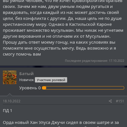
вы умный человек, что не хочет кровопролития братьев
своих. Зачем же нам, двум умным людям ругаться и
враждовать, когда каждый из нас может достичь своей
цели, без конфликта с другим. Да, наша цель не по душе
христианскому миру. Однако в Кастильской Кароне
проживает множество мусульман. Мы никак не угнетаем
другие верования и не отличаем их от Мусульман.
Прошу дать ответ моему гонцу, на каких условиях вы
поможете мне осуществить мечту. Ведь возможно и я
смогу помочь вам
Последнее редактирование:
17.10.2022
Батый
Новичок
Участник ролевой
Уровень
0
18.10.2022
#151
ПД 1
Орда новый Хан Улуса Джучи сидел в своем шатре и за