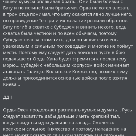
чашей кумусы оплакивал брата... Они были близки с
Бату и по истине были братьями. Орда не хотел влезать
в трон отца понимая, что Бату окажется явно лучше него,
но провидение Тенгри и их желание решили обратное.
Бату погиб в схватке с Субедэем и винить некого, ведь
схватка была честной и по всем обычаям, поэтому
Субедаю нельзя отомстить, да и он является очень
уважаемым и сильным полководцем и многие не поймут
мести. Поэтому ему следует дать войска и пусть в бою
подальше от Орды-Хана будет стремится к последнему
морю... Субедэй с небольшим корпусом войск начинает
атаковать Галицко-Волынское Княжество, позже к нему
должны присоединится основные войска после взятия
Киева...
ДД 1
Орды-Ежен продолжает распивать кумыс и думать... Русь
следует захватить дабы дальше иметь крепкий тыл,
когда придется идти дальше на запад... Смоленск
крепкое и сильное Княжество и поэтому нападение на
него может оказаться слишком затратным и сложным,