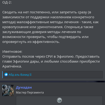
ОД-2:
Сводить на нет постепенно, или запретить сразу (в
зависимости от поддержки населением конкретного
метода) малоэффективные методы лечения - такие, как
кровопускание или уринотноапия. Спорные,а также
заслуживающие доверия методы лечения по
возможности проверить, чтобы подтвердить или
опровергнуть из эффективность.
Иветновое:
Отправить послов через СРИ в Эфиопию. Предоставить
главе Эфиопии дары, и любыми способами приобрести
Арапчёнка.
Р
Абд аль-Вахид II
е
а
к
Дунадан
ц
Мастер Пергамента
и
и
: