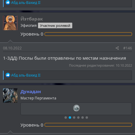
Р
Абд аль-Вахид II
е
а
к
Йэтбарак
ц
Эфиопия
Участник ролевой
и
и
Уровень
0
:
08.10.2022
#146
1-3ДД) Послы были отправлены по местам назначения
Последнее редактирование:
10.10.2022
Р
Абд аль-Вахид II
е
а
к
Дунадан
ц
Мастер Пергамента
и
и
:
Уровень
0