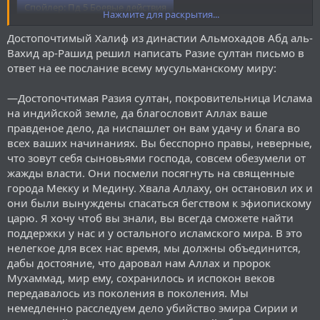
Спойлер:
Пд 5 Боевые действия
Нажмите для раскрытия...
Достопочтимый Халиф из династии Альмохадов Абд аль-
Вахид ар-Рашид решил написать Разие султан письмо в
ответ на ее послание всему мусульманскому миру:
—Достопочтимая Разия султан, покровительница Ислама
на индийской земле, да благословит Аллах ваше
правденое дело, да ниспашлет он вам удачу и блага во
всех ваших начинаниях. Вы бесспорно правы, неверные,
что зовут себя сыновьями господа, совсем обезумели от
жажды власти. Они посмели посягнуть на священные
города Мекку и Медину. Хвала Аллаху, он остановил их и
они были вынуждены спасаться бегством к эфиопискому
царю. Я хочу чтоб вы знали, вы всегда сможете найти
поддержки у нас и у остального исламского мира. В это
нелегкое для всех нас время, мы должны объединится,
дабы достояние, что даровал нам Аллах и пророк
Мухаммад, мир ему, сохранилось и испокон веков
передавалось из поколения в поколения. Мы
немедленно расследуем дело убийство эмира Сирии и