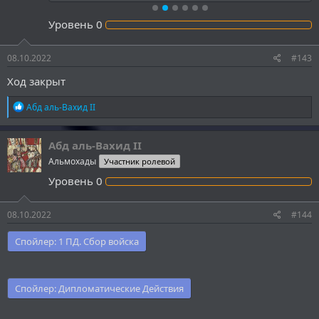
Уровень
0
08.10.2022
#143
Ход закрыт
Р
Абд аль-Вахид II
е
а
к
Абд аль-Вахид II
ц
Альмохады
Участник ролевой
и
и
Уровень
0
:
08.10.2022
#144
Спойлер:
1 ПД. Сбор войска
Спойлер:
Дипломатические Действия