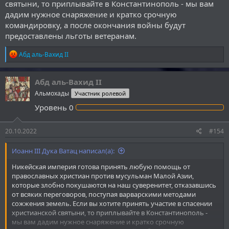
святыни, то приплывайте в Константинополь - мы вам
дадим нужное снаряжение и кратко срочную
командировку, а после окончания войны будут
предоставлены льготы ветеранам.
Р
Абд аль-Вахид II
е
а
к
Абд аль-Вахид II
ц
Альмохады
Участник ролевой
и
и
Уровень
0
:
20.10.2022
#154
Иоанн III Дука Ватац написал(а):
Никейская империя готова принять любую помощь от
православных христиан против мусульман Малой Азии,
которые злобно покушаются на наш суверенитет, отказавшись
от всяких переговоров, поступая варварскими методами
сожжения земель. Если вы хотите принять участие в спасении
христианской святыни, то приплывайте в Константинополь -
мы вам дадим нужное снаряжение и кратко срочную