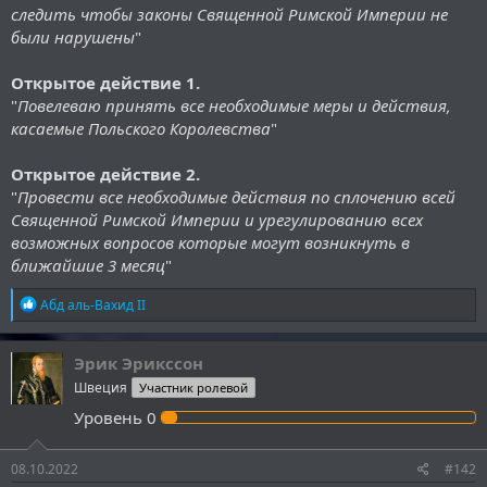
следить чтобы законы Священной Римской Империи не
были нарушены
"
Открытое действие 1.
"
Повелеваю принять все необходимые меры и действия,
касаемые Польского Королевства
"
Открытое действие 2.
"
Провести все необходимые действия по сплочению всей
Священной Римской Империи и урегулированию всех
возможных вопросов которые могут возникнуть в
ближайшие 3 месяц
"
Р
Абд аль-Вахид II
е
а
к
Эрик Эрикссон
ц
Швеция
Участник ролевой
и
и
Уровень
0
:
08.10.2022
#142