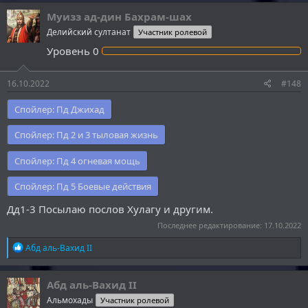
Муизз ад-дин Бахрам-шах
Делийский султанат
Участник ролевой
Уровень
0
16.10.2022
#148
Спойлер:
Пд Джихад
Спойлер:
Пд 2 и 3 тыловая жизнь
Спойлер:
Пд 4 огневая мощь
Спойлер:
Пд 5 Боевые действия
Дд1-3 Посылаю послов Хулагу и другим.
Последнее редактирование:
17.10.2022
Р
Абд аль-Вахид II
е
а
к
Абд аль-Вахид II
ц
Альмохады
Участник ролевой
и