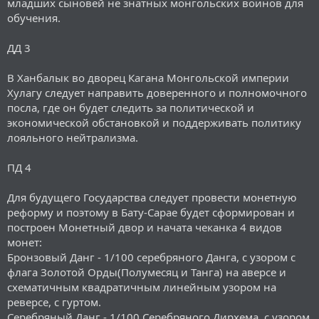
младших сыновей не знатных монгольских воинов для
обучения.
ДД 3
В Ханбалык во дворец Кагана Монгольской империи
Хулагу следует направить доверенного и полномочного
посла, где он будет следить за политической и
экономической обстановкой и поддерживать политику
лояльного нейтрализма.
ПД 4
Для будущего Государства следует провести монетную
реформу и поэтому в Бату-Сарае будет сформирован и
построен Монетный двор и начата чеканка 4 видов
монет:
Бронзовый Данг - 1/100 серебряного Данга, с узором с
флага Золотой Орды(Полумесяц и Танга) на аверсе и
схематичным квадратичным линейным узором на
реверсе, с гуртом.
Серебряный Данг - 1/100 Серебряного Дирхема, с узором