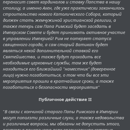
переносит совет кардиналов и ставку Папства в нашу
столицу, а именно Ахен, где уже практически закончилось
строительство нового Католического Собора, который
должен стать жемчужиной христианской религии, а
также теперь сам Папа Римский будет заседать в
Имперском Совете и будет принимать активное участие
в управлении Империей! Рим не потеряет статуса
священного города, а сам старый Ватикан будет
являться некой дополнительной ставкой его
Святейшества, и также будут проходить все
необходимые церковные службы, там же будет
находиться его ближайший "наместник" (доверенное
лицо) нужно позаботиться, о том что бы все эти
мероприятия прошли в кратчайшие сроки, а также
позаботиться о безопасности мероприятия"
Публичное действие II
"
В связи с кончиной старого Папы Римского в Империи
могут поползти различные слухи, а также недовольства
и различные вопросы, мы обязаны не допустить этого,
поэтому я приказываю всем организациям которые