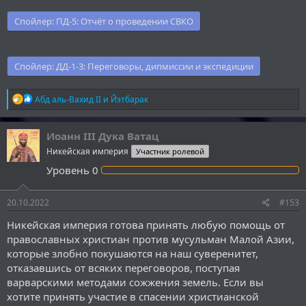
Спойлер:
ПД-5: Отчёт о проведении СВКО
Спойлер:
ДД-1-3: Переговоры, дипмиссии и экспедиции
Р
Абд аль-Вахид II
и
Йэтбарак
е
а
к
Иоанн III Дука Ватац
ц
Никейская империя
Участник ролевой
и
и
Уровень
0
:
20.10.2022
#153
Никейская империя готова принять любую помощь от
православных христиан против мусульман Малой Азии,
которые злобно покушаются на наш суверенитет,
отказавшись от всяких переговоров, поступая
варварскими методами сожжения земель. Если вы
хотите принять участие в спасении христианской