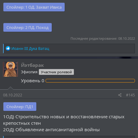
Спойлер:
1 ОД. Захват Ивиса
Спойлер:
2 ПД. Поход
Последнее редактирование:
08.10.2022
Р
Иоанн III Дука Ватац
е
а
к
Йэтбарак
ц
Эфиопия
Участник ролевой
и
и
Уровень
0
:
08.10.2022
#145
Спойлер:
ПД1
1ОД) Строительство новых и восстановление старых
крепостных стен
2ОД) Объявление антисанитарной войны