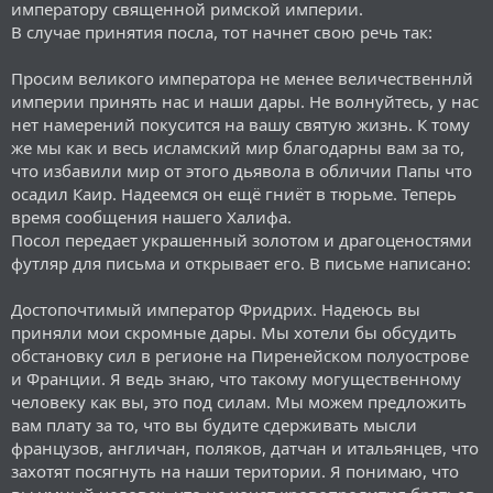
императору священной римской империи.
В случае принятия посла, тот начнет свою речь так:
Просим великого императора не менее величественнлй
империи принять нас и наши дары. Не волнуйтесь, у нас
нет намерений покусится на вашу святую жизнь. К тому
же мы как и весь исламский мир благодарны вам за то,
что избавили мир от этого дьявола в обличии Папы что
осадил Каир. Надеемся он ещё гниёт в тюрьме. Теперь
время сообщения нашего Халифа.
Посол передает украшенный золотом и драгоценостями
футляр для письма и открывает его. В письме написано:
Достопочтимый император Фридрих. Надеюсь вы
приняли мои скромные дары. Мы хотели бы обсудить
обстановку сил в регионе на Пиренейском полуострове
и Франции. Я ведь знаю, что такому могущественному
человеку как вы, это под силам. Мы можем предложить
вам плату за то, что вы будите сдерживать мысли
французов, англичан, поляков, датчан и итальянцев, что
захотят посягнуть на наши територии. Я понимаю, что