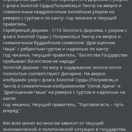
с флага Золотой Орды(Полумесяц и Танга) на аверсе и
схематичным квадратичным линейным узором на
реверсе с гуртом и по канту: год чеканки и текущий
правитель.
Серебряный Дирхем - 1/10 Золотого Дирхема, с узором с
флага Золотой Орды ( Полумесяц и Танга) на аверсе и
схематичным буддийским символом "Драгоценная
Чаша" с ребристым гуртом и надписью по канту:
год чеканки, текущий правитель, "Богатства Государства
пребывает богатством ее народа"
Золотой Дирхем - по весу и содержанию золота почти
полностью соответствуют Динарию. На аверсе
изображён узор с флага Золотой Орды (Полумесяц и
Танга) и схематичным изображением "Узлов Удачи" и
"Драгоценная Чаша" на реверсе с гуртом и надписью на
канте:
год чеканки, текущий правитель, "Торговля есть – путь
вперёд".
Вес всех монет во многом зависит от текущей
экономической и политической ситуации в государстве.