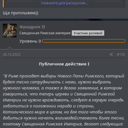
командировку, а после окончания войны будут предоставлены
Нажмите для раскрытия...
льготы ветеранам.
Ща приплывем))
Фридрих II
Священная Римская империя
Участник ролевой
Уровень
0
20.10.2022
#155
Публичное действие I
"В Риме проходят выборы Нового Папы Римского, который
будет тесно сотрудничать с нами, нужно выбрать
нужного человека, а также я делаю заявление, в котором
говориться, что теперь церкви и Священной Римской
Империи не нужно враждовать, следует в первую очередь
заботиться о положении народа и страны,
Католического мира в целом, но для того чтобы этого
добиться нужно начать взаимодействовать более тесно,
поэтому Священная Римская Империя, делает следующие: