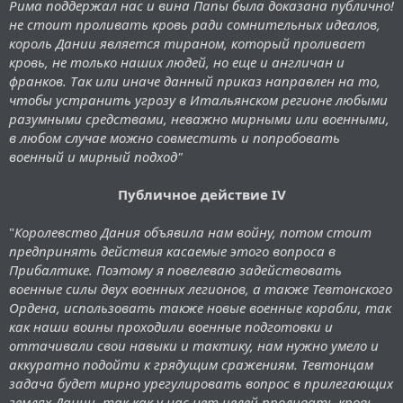
Рима поддержал нас и вина Папы была доказана публично!
не стоит проливать кровь ради сомнительных идеалов,
король Дании является тираном, который проливает
кровь, не только наших людей, но еще и англичан и
франков. Так или иначе данный приказ направлен на то,
чтобы устранить угрозу в Итальянском регионе любыми
разумными средствами, неважно мирными или военными,
в любом случае можно совместить и попробовать
военный и мирный подход"
Публичное действие IV
"
Королевство Дания объявила нам войну, потом стоит
предпринять действия касаемые этого вопроса в
Прибалтике. Поэтому я повелеваю задействовать
военные силы двух военных легионов, а также Тевтонского
Ордена, использовать также новые военные корабли, так
как наши воины проходили военные подготовки и
оттачивали свои навыки и тактику, нам нужно умело и
аккуратно подойти к грядущим сражениям. Тевтонцам
задача будет мирно урегулировать вопрос в прилегающих
землях Дании, так как у нас нет целей проливать кровь,