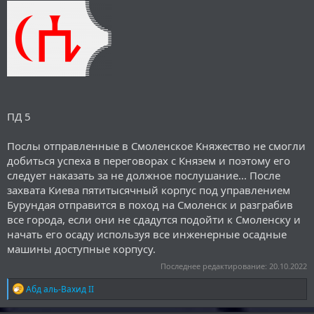
ПД 5
Послы отправленные в Смоленское Княжество не смогли
добиться успеха в переговорах с Князем и поэтому его
следует наказать за не должное послушание... После
захвата Киева пятитысячный корпус под управлением
Бурундая отправится в поход на Смоленск и разграбив
все города, если они не сдадутся подойти к Смоленску и
начать его осаду используя все инженерные осадные
машины доступные корпусу.
Последнее редактирование:
20.10.2022
Р
Абд аль-Вахид II
е
а