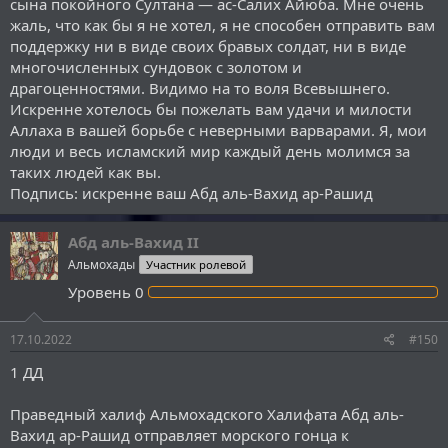
сына покойного Султана — ас-Салих Айюба. Мне очень
жаль, что как бы я не хотел, я не способен отправить вам
поддержку ни в виде своих бравых солдат, ни в виде
многочисленных сундовок с золотом и
драгоценностями. Видимо на то воля Всевышнего.
Искренне хотелось бы пожелать вам удачи и милости
Аллаха в вашей борьбе с неверными варварами. Я, мои
люди и весь исламский мир каждый день молимся за
таких людей как вы.
Подпись: искренне ваш Абд аль-Вахид ар-Рашид
Абд аль-Вахид II
Альмохады
Участник ролевой
Уровень
0
17.10.2022
#150
1 ДД
Праведный халиф Альмохадского Халифата Абд аль-
Вахид ар-Рашид отправляет морского гонца к