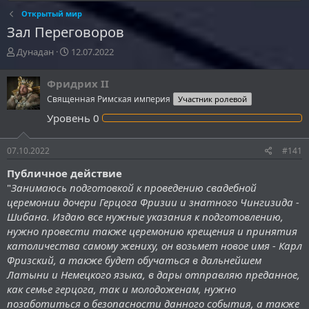
Открытый мир
Зал Переговоров
А
Д
Дунадан
12.07.2022
в
а
т
т
Фридрих II
о
а
Священная Римская империя
Участник ролевой
р
н
т
а
Уровень
0
е
ч
м
а
ы
л
07.10.2022
#141
а
Публичное действие
"
Занимаюсь подготовкой к проведению свадебной
церемонии дочери Герцога Фризии и знатного Чингизида -
Шибана. Издаю все нужные указания к подготовлению,
нужно провести также церемонию крещения и принятия
католичества самому жениху, он возьмет новое имя - Карл
Фризский, а также будет обучаться в дальнейшем
Латыни и Немецкого языка, в дары отправляю преданное,
как семье герцога, так и молодоженам, нужно
позаботиться о безопасности данного события, а также