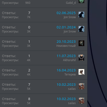
Просмотры
960
Gabil_d
н
Ответы
7
02.06.2025
Просмотры
7K
Jon Snow
Ответы
0
02.01.2024
Просмотры
3K
Jon Snow
Ответы
1
20.10.2023
Просмотры
3K
Неизвестный
Ответы
1
11.07.2023
Просмотры
4K
Akhorahil
Ответы
2
16.04.2023
Просмотры
4K
Тетерев
Ответы
7
10.02.2023
Просмотры
5K
sailas
Ответы
8
10.02.2023
Просмотры
5K
sailas