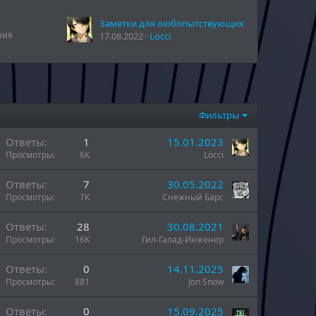
Заметки для любопытствующих
ния
17.08.2022
Locci
Фильтры
Ответы
1
15.01.2023
Просмотры
6K
Locci
Ответы
7
30.05.2022
Просмотры
7K
Снежный Барс
Ответы
28
30.08.2021
Просмотры
16K
Гил-Галад-Инженер
н
Ответы
0
14.11.2025
Просмотры
881
Jon Snow
н
Ответы
0
15.09.2025