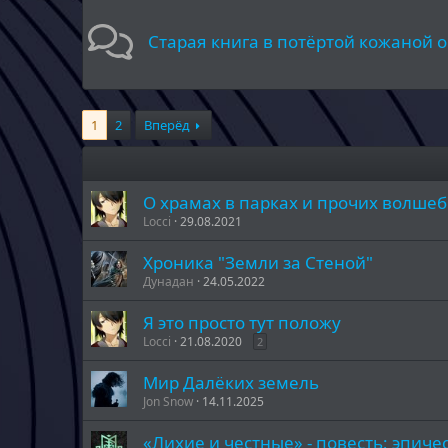
Старая книга в потёртой кожаной 
1
2
Вперёд
О храмах в парках и прочих волшеб
Locci
29.08.2021
Хроника "Земли за Стеной"
Дунадан
24.05.2022
Я это просто тут положу
Locci
21.08.2020
2
Мир Далёких земель
Jon Snow
14.11.2025
«Лихие и честные» - повесть; эпиче